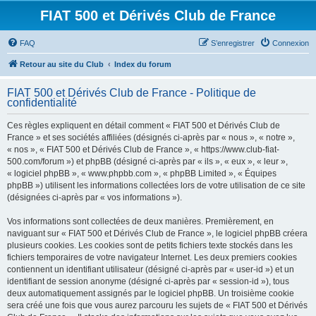
FIAT 500 et Dérivés Club de France
FAQ
S’enregistrer
Connexion
Retour au site du Club
Index du forum
FIAT 500 et Dérivés Club de France - Politique de
confidentialité
Ces règles expliquent en détail comment « FIAT 500 et Dérivés Club de
France » et ses sociétés affiliées (désignés ci-après par « nous », « notre »,
« nos », « FIAT 500 et Dérivés Club de France », « https://www.club-fiat-
500.com/forum ») et phpBB (désigné ci-après par « ils », « eux », « leur »,
« logiciel phpBB », « www.phpbb.com », « phpBB Limited », « Équipes
phpBB ») utilisent les informations collectées lors de votre utilisation de ce site
(désignées ci-après par « vos informations »).
Vos informations sont collectées de deux manières. Premièrement, en
naviguant sur « FIAT 500 et Dérivés Club de France », le logiciel phpBB créera
plusieurs cookies. Les cookies sont de petits fichiers texte stockés dans les
fichiers temporaires de votre navigateur Internet. Les deux premiers cookies
contiennent un identifiant utilisateur (désigné ci-après par « user-id ») et un
identifiant de session anonyme (désigné ci-après par « session-id »), tous
deux automatiquement assignés par le logiciel phpBB. Un troisième cookie
sera créé une fois que vous aurez parcouru les sujets de « FIAT 500 et Dérivés