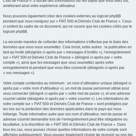
Club de France ». Il stocke des informations sur les sujets que vous avez lus,
améliorant ainsi votre expérience utilisateur.
Nous pouvons également créer des cookies externes au logiciel phpBB
pendant que vous naviguez sur « FIAT 500 et Dérivés Club de France ». Ceux-
ci sortent du cadre de ce document, qui ne couvre que les cookies créés par le
logiciel phpBB.
La seconde manière de collecter des informations s’effectue par le biais des
données que vous nous soumettez. Cela inclut, entre autres : la publication en
tant qu’invité (désignée ci-après par « messages d’invités »), l’enregistrement
sur « FIAT 500 et Dérivés Club de France » (désigné ci-après par « votre
compte »), ainsi que les messages que vous soumettez après votre
enregistrement et pendant que vous êtes connecté (désignés ci-après par
« vos messages »).
Votre compte contiendra au minimum : un nom d’utilisateur unique (désigné ci-
après par « votre nom d’utilisateur »), un mot de passe personnel utilisé pour
vous connecter (désigné ci-après par « votre mot de passe »), et une adresse
courriel valide (désignée ci-après par « votre courriel »). Les informations de
votre compte sur « FIAT 500 et Dérivés Club de France » sont protégées par
les lois sur la protection des données applicables dans le pays qui nous
héberge. Toute information autre que vos nom d’utilisateur, mot de passe et
adresse courriel demandée lors de l’enregistrement peut être obligatoire ou
facultative, à la discrétion de « FIAT 500 et Dérivés Club de France ». Dans
tous les cas, vous pouvez choisir quelles informations de votre compte sont
affichées publiquement. Vous pouvez également choisir de recevoir ou non les