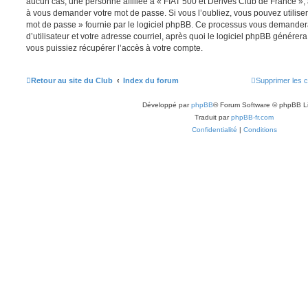
aucun cas, une personne affiliée à « FIAT 500 et Dérivés Club de France », 
à vous demander votre mot de passe. Si vous l’oubliez, vous pouvez utiliser 
mot de passe » fournie par le logiciel phpBB. Ce processus vous demande
d’utilisateur et votre adresse courriel, après quoi le logiciel phpBB génér
vous puissiez récupérer l’accès à votre compte.
Retour au site du Club
Index du forum
Supprimer les 
Développé par
phpBB
® Forum Software © phpBB L
Traduit par
phpBB-fr.com
Confidentialité
|
Conditions