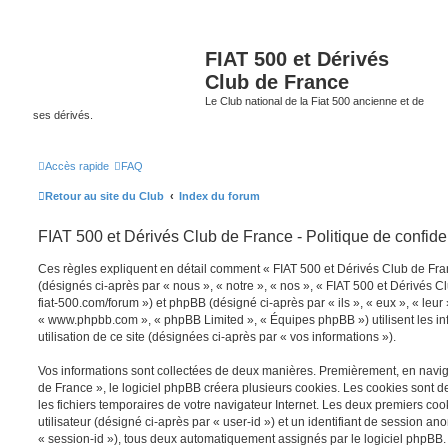
FIAT 500 et Dérivés
Club de France
Le Club national de la Fiat 500 ancienne et de
ses dérivés.
Accès rapide
FAQ
Retour au site du Club
Index du forum
FIAT 500 et Dérivés Club de France - Politique de confiden
Ces règles expliquent en détail comment « FIAT 500 et Dérivés Club de Franc
(désignés ci-après par « nous », « notre », « nos », « FIAT 500 et Dérivés C
fiat-500.com/forum ») et phpBB (désigné ci-après par « ils », « eux », « leur 
« www.phpbb.com », « phpBB Limited », « Équipes phpBB ») utilisent les inf
utilisation de ce site (désignées ci-après par « vos informations »).
Vos informations sont collectées de deux manières. Premièrement, en navig
de France », le logiciel phpBB créera plusieurs cookies. Les cookies sont de 
les fichiers temporaires de votre navigateur Internet. Les deux premiers coo
utilisateur (désigné ci-après par « user-id ») et un identifiant de session a
« session-id »), tous deux automatiquement assignés par le logiciel phpBB.