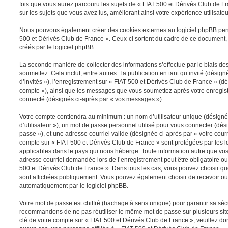
fois que vous aurez parcouru les sujets de « FIAT 500 et Dérivés Club de Fra
sur les sujets que vous avez lus, améliorant ainsi votre expérience utilisateu
Nous pouvons également créer des cookies externes au logiciel phpBB pen
500 et Dérivés Club de France ». Ceux-ci sortent du cadre de ce document,
créés par le logiciel phpBB.
La seconde manière de collecter des informations s’effectue par le biais 
soumettez. Cela inclut, entre autres : la publication en tant qu’invité (dési
d’invités »), l’enregistrement sur « FIAT 500 et Dérivés Club de France » (dé
compte »), ainsi que les messages que vous soumettez après votre enregis
connecté (désignés ci-après par « vos messages »).
Votre compte contiendra au minimum : un nom d’utilisateur unique (désigné
d’utilisateur »), un mot de passe personnel utilisé pour vous connecter (dés
passe »), et une adresse courriel valide (désignée ci-après par « votre courr
compte sur « FIAT 500 et Dérivés Club de France » sont protégées par les l
applicables dans le pays qui nous héberge. Toute information autre que vos 
adresse courriel demandée lors de l’enregistrement peut être obligatoire ou f
500 et Dérivés Club de France ». Dans tous les cas, vous pouvez choisir qu
sont affichées publiquement. Vous pouvez également choisir de recevoir ou
automatiquement par le logiciel phpBB.
Votre mot de passe est chiffré (hachage à sens unique) pour garantir sa sé
recommandons de ne pas réutiliser le même mot de passe sur plusieurs sites
clé de votre compte sur « FIAT 500 et Dérivés Club de France », veuillez d