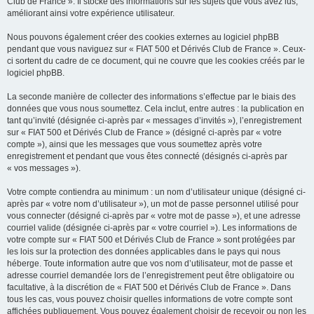
Club de France ». Il stocke des informations sur les sujets que vous avez lus,
améliorant ainsi votre expérience utilisateur.
Nous pouvons également créer des cookies externes au logiciel phpBB
pendant que vous naviguez sur « FIAT 500 et Dérivés Club de France ». Ceux-
ci sortent du cadre de ce document, qui ne couvre que les cookies créés par le
logiciel phpBB.
La seconde manière de collecter des informations s’effectue par le biais des
données que vous nous soumettez. Cela inclut, entre autres : la publication en
tant qu’invité (désignée ci-après par « messages d’invités »), l’enregistrement
sur « FIAT 500 et Dérivés Club de France » (désigné ci-après par « votre
compte »), ainsi que les messages que vous soumettez après votre
enregistrement et pendant que vous êtes connecté (désignés ci-après par
« vos messages »).
Votre compte contiendra au minimum : un nom d’utilisateur unique (désigné ci-
après par « votre nom d’utilisateur »), un mot de passe personnel utilisé pour
vous connecter (désigné ci-après par « votre mot de passe »), et une adresse
courriel valide (désignée ci-après par « votre courriel »). Les informations de
votre compte sur « FIAT 500 et Dérivés Club de France » sont protégées par
les lois sur la protection des données applicables dans le pays qui nous
héberge. Toute information autre que vos nom d’utilisateur, mot de passe et
adresse courriel demandée lors de l’enregistrement peut être obligatoire ou
facultative, à la discrétion de « FIAT 500 et Dérivés Club de France ». Dans
tous les cas, vous pouvez choisir quelles informations de votre compte sont
affichées publiquement. Vous pouvez également choisir de recevoir ou non les