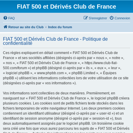
FIAT 500 et Dérivés Club de France
FAQ
S’enregistrer
Connexion
Retour au site du Club
Index du forum
FIAT 500 et Dérivés Club de France - Politique de
confidentialité
Ces règles expliquent en détail comment « FIAT 500 et Dérivés Club de
France » et ses sociétés affiliées (désignés ci-après par « nous », « notre »,
« nos », « FIAT 500 et Dérivés Club de France », « https://www.club-fiat-
500.com/forum ») et phpBB (désigné ci-après par « ils », « eux », « leur »,
« logiciel phpBB », « www.phpbb.com », « phpBB Limited », « Équipes
phpBB ») utilisent les informations collectées lors de votre utilisation de ce site
(désignées ci-après par « vos informations »).
Vos informations sont collectées de deux manières. Premièrement, en
naviguant sur « FIAT 500 et Dérivés Club de France », le logiciel phpBB créera
plusieurs cookies. Les cookies sont de petits fichiers texte stockés dans les
fichiers temporaires de votre navigateur Internet. Les deux premiers cookies
contiennent un identifiant utilisateur (désigné ci-après par « user-id ») et un
identifiant de session anonyme (désigné ci-après par « session-id »), tous
deux automatiquement assignés par le logiciel phpBB. Un troisième cookie
sera créé une fois que vous aurez parcouru les sujets de « FIAT 500 et Dérivés