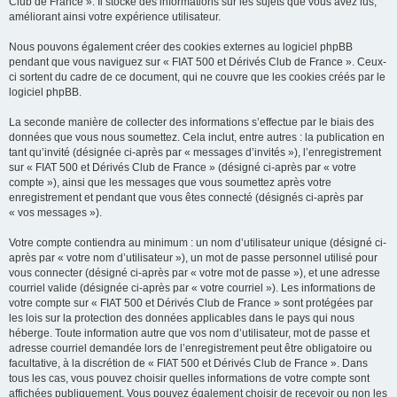
Club de France ». Il stocke des informations sur les sujets que vous avez lus,
améliorant ainsi votre expérience utilisateur.
Nous pouvons également créer des cookies externes au logiciel phpBB
pendant que vous naviguez sur « FIAT 500 et Dérivés Club de France ». Ceux-
ci sortent du cadre de ce document, qui ne couvre que les cookies créés par le
logiciel phpBB.
La seconde manière de collecter des informations s’effectue par le biais des
données que vous nous soumettez. Cela inclut, entre autres : la publication en
tant qu’invité (désignée ci-après par « messages d’invités »), l’enregistrement
sur « FIAT 500 et Dérivés Club de France » (désigné ci-après par « votre
compte »), ainsi que les messages que vous soumettez après votre
enregistrement et pendant que vous êtes connecté (désignés ci-après par
« vos messages »).
Votre compte contiendra au minimum : un nom d’utilisateur unique (désigné ci-
après par « votre nom d’utilisateur »), un mot de passe personnel utilisé pour
vous connecter (désigné ci-après par « votre mot de passe »), et une adresse
courriel valide (désignée ci-après par « votre courriel »). Les informations de
votre compte sur « FIAT 500 et Dérivés Club de France » sont protégées par
les lois sur la protection des données applicables dans le pays qui nous
héberge. Toute information autre que vos nom d’utilisateur, mot de passe et
adresse courriel demandée lors de l’enregistrement peut être obligatoire ou
facultative, à la discrétion de « FIAT 500 et Dérivés Club de France ». Dans
tous les cas, vous pouvez choisir quelles informations de votre compte sont
affichées publiquement. Vous pouvez également choisir de recevoir ou non les