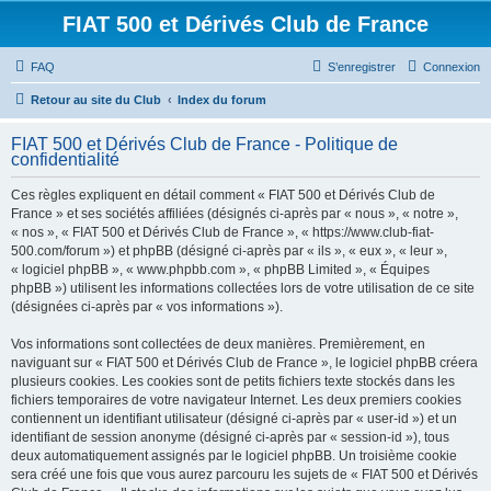
FIAT 500 et Dérivés Club de France
FAQ
S’enregistrer
Connexion
Retour au site du Club
Index du forum
FIAT 500 et Dérivés Club de France - Politique de
confidentialité
Ces règles expliquent en détail comment « FIAT 500 et Dérivés Club de
France » et ses sociétés affiliées (désignés ci-après par « nous », « notre »,
« nos », « FIAT 500 et Dérivés Club de France », « https://www.club-fiat-
500.com/forum ») et phpBB (désigné ci-après par « ils », « eux », « leur »,
« logiciel phpBB », « www.phpbb.com », « phpBB Limited », « Équipes
phpBB ») utilisent les informations collectées lors de votre utilisation de ce site
(désignées ci-après par « vos informations »).
Vos informations sont collectées de deux manières. Premièrement, en
naviguant sur « FIAT 500 et Dérivés Club de France », le logiciel phpBB créera
plusieurs cookies. Les cookies sont de petits fichiers texte stockés dans les
fichiers temporaires de votre navigateur Internet. Les deux premiers cookies
contiennent un identifiant utilisateur (désigné ci-après par « user-id ») et un
identifiant de session anonyme (désigné ci-après par « session-id »), tous
deux automatiquement assignés par le logiciel phpBB. Un troisième cookie
sera créé une fois que vous aurez parcouru les sujets de « FIAT 500 et Dérivés