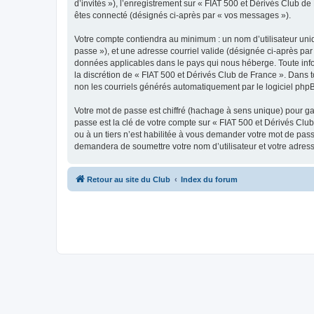
d’invités »), l’enregistrement sur « FIAT 500 et Dérivés Club 
êtes connecté (désignés ci-après par « vos messages »).
Votre compte contiendra au minimum : un nom d’utilisateur uniq
passe »), et une adresse courriel valide (désignée ci-après par 
données applicables dans le pays qui nous héberge. Toute infor
la discrétion de « FIAT 500 et Dérivés Club de France ». Dans 
non les courriels générés automatiquement par le logiciel php
Votre mot de passe est chiffré (hachage à sens unique) pour ga
passe est la clé de votre compte sur « FIAT 500 et Dérivés Clu
ou à un tiers n’est habilitée à vous demander votre mot de pass
demandera de soumettre votre nom d’utilisateur et votre adres
Retour au site du Club
Index du forum