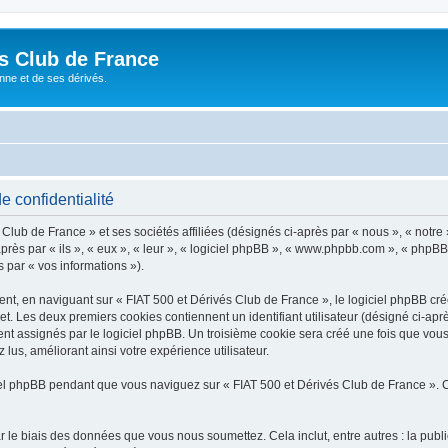
és Club de France
enne et de ses dérivés.
e confidentialité
lub de France » et ses sociétés affiliées (désignés ci-après par « nous », « notre 
près par « ils », « eux », « leur », « logiciel phpBB », « www.phpbb.com », « phpBB
s par « vos informations »).
, en naviguant sur « FIAT 500 et Dérivés Club de France », le logiciel phpBB créer
et. Les deux premiers cookies contiennent un identifiant utilisateur (désigné ci-apr
nt assignés par le logiciel phpBB. Un troisième cookie sera créé une fois que vous
 lus, améliorant ainsi votre expérience utilisateur.
l phpBB pendant que vous naviguez sur « FIAT 500 et Dérivés Club de France ». C
 le biais des données que vous nous soumettez. Cela inclut, entre autres : la publ