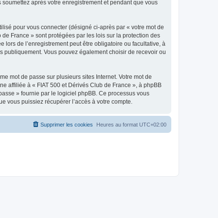
ous soumettez après votre enregistrement et pendant que vous
ilisé pour vous connecter (désigné ci-après par « votre mot de
 de France » sont protégées par les lois sur la protection des
ors de l’enregistrement peut être obligatoire ou facultative, à
hées publiquement. Vous pouvez également choisir de recevoir ou
e mot de passe sur plusieurs sites Internet. Votre mot de
ne affiliée à « FIAT 500 et Dérivés Club de France », à phpBB
e passe » fournie par le logiciel phpBB. Ce processus vous
ue vous puissiez récupérer l’accès à votre compte.
Supprimer les cookies
Heures au format
UTC+02:00