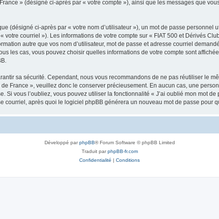
de France » (désigné ci-après par « votre compte »), ainsi que les messages que v
ue (désigné ci-après par « votre nom d’utilisateur »), un mot de passe personnel ut
« votre courriel »). Les informations de votre compte sur « FIAT 500 et Dérivés Club
mation autre que vos nom d’utilisateur, mot de passe et adresse courriel demandée l
tous les cas, vous pouvez choisir quelles informations de votre compte sont affic
BB.
rantir sa sécurité. Cependant, nous vous recommandons de ne pas réutiliser le mêm
b de France », veuillez donc le conserver précieusement. En aucun cas, une person
e. Si vous l’oubliez, vous pouvez utiliser la fonctionnalité « J’ai oublié mon mot d
se courriel, après quoi le logiciel phpBB générera un nouveau mot de passe pour q
Développé par
phpBB
® Forum Software © phpBB Limited
Traduit par
phpBB-fr.com
Confidentialité
|
Conditions