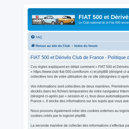
FIAT 500 et Dériv
Le Club national de la Fiat 500 anci
FAQ
Retour au site du Club
Index du forum
FIAT 500 et Dérivés Club de France - Politique d
Ces règles expliquent en détail comment « FIAT 500 et Dérivés C
« https://www.club-fiat-500.com/forum ») et phpBB (désigné ci-a
collectées lors de votre utilisation de ce site (désignées ci-aprè
Vos informations sont collectées de deux manières. Premièrement
stockés dans les fichiers temporaires de votre navigateur Intern
(désigné ci-après par « session-id »), tous deux automatiqueme
France ». Il stocke des informations sur les sujets que vous avez
Nous pouvons également créer des cookies externes au logicie
cookies créés par le logiciel phpBB.
La seconde manière de collecter des informations s’effectue par