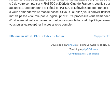
clé de votre compte sur « FIAT 500 et Dérivés Club de France », veuillez d
aucun cas, une personne affiliée à « FIAT 500 et Dérivés Club de France », 
à vous demander votre mot de passe. Si vous l’oubliez, vous pouvez utiliser 
mot de passe » fournie par le logiciel phpBB. Ce processus vous demande
d’utilisateur et votre adresse courriel, après quoi le logiciel phpBB génér
vous puissiez récupérer l’accès à votre compte.
Retour au site du Club
Index du forum
Supprimer le
Développé par
phpBB
® Forum Software © phpBB L
Traduit par
phpBB-fr.com
Confidentialité
|
Conditions