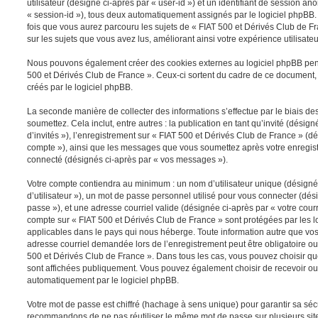
utilisateur (désigné ci-après par « user-id ») et un identifiant de session a
« session-id »), tous deux automatiquement assignés par le logiciel phpBB.
fois que vous aurez parcouru les sujets de « FIAT 500 et Dérivés Club de Fra
sur les sujets que vous avez lus, améliorant ainsi votre expérience utilisateu
Nous pouvons également créer des cookies externes au logiciel phpBB pen
500 et Dérivés Club de France ». Ceux-ci sortent du cadre de ce document,
créés par le logiciel phpBB.
La seconde manière de collecter des informations s’effectue par le biais 
soumettez. Cela inclut, entre autres : la publication en tant qu’invité (dési
d’invités »), l’enregistrement sur « FIAT 500 et Dérivés Club de France » (dé
compte »), ainsi que les messages que vous soumettez après votre enregis
connecté (désignés ci-après par « vos messages »).
Votre compte contiendra au minimum : un nom d’utilisateur unique (désigné
d’utilisateur »), un mot de passe personnel utilisé pour vous connecter (dés
passe »), et une adresse courriel valide (désignée ci-après par « votre courr
compte sur « FIAT 500 et Dérivés Club de France » sont protégées par les l
applicables dans le pays qui nous héberge. Toute information autre que vos 
adresse courriel demandée lors de l’enregistrement peut être obligatoire ou f
500 et Dérivés Club de France ». Dans tous les cas, vous pouvez choisir qu
sont affichées publiquement. Vous pouvez également choisir de recevoir ou
automatiquement par le logiciel phpBB.
Votre mot de passe est chiffré (hachage à sens unique) pour garantir sa sé
recommandons de ne pas réutiliser le même mot de passe sur plusieurs sites