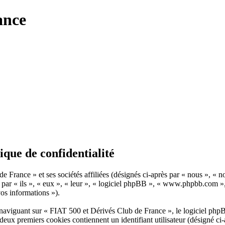
ance
ique de confidentialité
 France » et ses sociétés affiliées (désignés ci-après par « nous », « n
par « ils », « eux », « leur », « logiciel phpBB », « www.phpbb.com »
 vos informations »).
aviguant sur « FIAT 500 et Dérivés Club de France », le logiciel phpBB 
 deux premiers cookies contiennent un identifiant utilisateur (désigné ci-