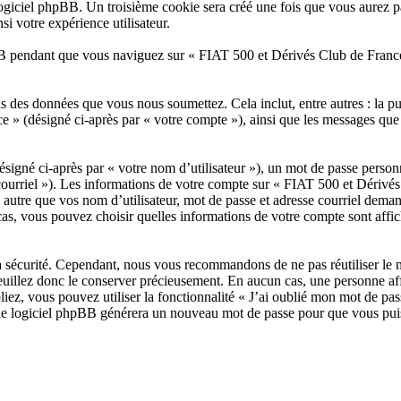
logiciel phpBB. Un troisième cookie sera créé une fois que vous aurez p
si votre expérience utilisateur.
 pendant que vous naviguez sur « FIAT 500 et Dérivés Club de France 
is des données que vous nous soumettez. Cela inclut, entre autres : la pu
ce » (désigné ci-après par « votre compte »), ainsi que les messages qu
igné ci-après par « votre nom d’utilisateur »), un mot de passe personn
 courriel »). Les informations de votre compte sur « FIAT 500 et Dérivés 
utre que vos nom d’utilisateur, mot de passe et adresse courriel demandée
cas, vous pouvez choisir quelles informations de votre compte sont aff
a sécurité. Cependant, nous vous recommandons de ne pas réutiliser le m
euillez donc le conserver précieusement. En aucun cas, une personne a
bliez, vous pouvez utiliser la fonctionnalité « J’ai oublié mon mot de 
oi le logiciel phpBB générera un nouveau mot de passe pour que vous pui