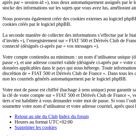
après par « session-id »), tous deux automatiquement assignés par le 
stocke des informations sur les sujets que vous avez lus, améliorant ain
Nous pouvons également créer des cookies externes au logiciel phpBB
cookies créés par le logiciel phpBB.
La seconde manière de collecter des informations s’effectue par le bia
d’invités »), l’enregistrement sur « FIAT 500 et Dérivés Club de Fran
connecté (désignés ci-après par « vos messages »).
Votre compte contiendra au minimum : un nom d’utilisateur unique (dés
passe »), et une adresse courriel valide (désignée ci-après par « votre
données applicables dans le pays qui nous héberge. Toute information a
discrétion de « FIAT 500 et Dérivés Club de France ». Dans tous les 
non les courriels générés automatiquement par le logiciel phpBB.
Votre mot de passe est chiffré (hachage à sens unique) pour garantir s
la clé de votre compte sur « FIAT 500 et Dérivés Club de France », v
tiers n’est habilitée à vous demander votre mot de passe. Si vous l’ou
soumettre votre nom d’utilisateur et votre adresse courriel, après qu
Retour au site du Club
Index du forum
Heures au format
UTC+02:00
Supprimer les cookies