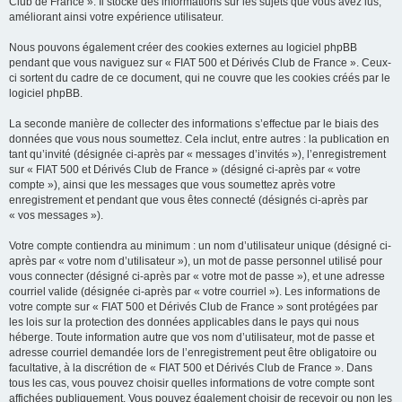
Club de France ». Il stocke des informations sur les sujets que vous avez lus,
améliorant ainsi votre expérience utilisateur.
Nous pouvons également créer des cookies externes au logiciel phpBB
pendant que vous naviguez sur « FIAT 500 et Dérivés Club de France ». Ceux-
ci sortent du cadre de ce document, qui ne couvre que les cookies créés par le
logiciel phpBB.
La seconde manière de collecter des informations s’effectue par le biais des
données que vous nous soumettez. Cela inclut, entre autres : la publication en
tant qu’invité (désignée ci-après par « messages d’invités »), l’enregistrement
sur « FIAT 500 et Dérivés Club de France » (désigné ci-après par « votre
compte »), ainsi que les messages que vous soumettez après votre
enregistrement et pendant que vous êtes connecté (désignés ci-après par
« vos messages »).
Votre compte contiendra au minimum : un nom d’utilisateur unique (désigné ci-
après par « votre nom d’utilisateur »), un mot de passe personnel utilisé pour
vous connecter (désigné ci-après par « votre mot de passe »), et une adresse
courriel valide (désignée ci-après par « votre courriel »). Les informations de
votre compte sur « FIAT 500 et Dérivés Club de France » sont protégées par
les lois sur la protection des données applicables dans le pays qui nous
héberge. Toute information autre que vos nom d’utilisateur, mot de passe et
adresse courriel demandée lors de l’enregistrement peut être obligatoire ou
facultative, à la discrétion de « FIAT 500 et Dérivés Club de France ». Dans
tous les cas, vous pouvez choisir quelles informations de votre compte sont
affichées publiquement. Vous pouvez également choisir de recevoir ou non les