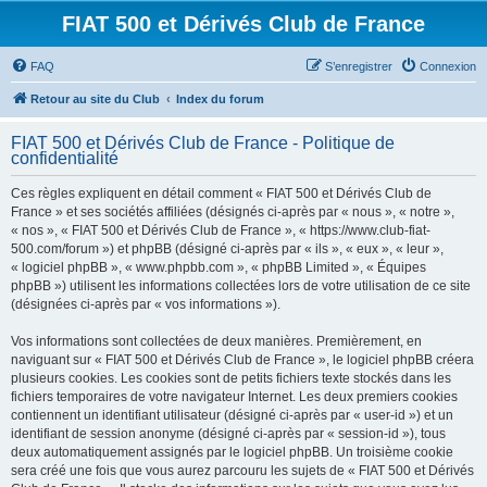
FIAT 500 et Dérivés Club de France
FAQ
S’enregistrer
Connexion
Retour au site du Club
Index du forum
FIAT 500 et Dérivés Club de France - Politique de
confidentialité
Ces règles expliquent en détail comment « FIAT 500 et Dérivés Club de
France » et ses sociétés affiliées (désignés ci-après par « nous », « notre »,
« nos », « FIAT 500 et Dérivés Club de France », « https://www.club-fiat-
500.com/forum ») et phpBB (désigné ci-après par « ils », « eux », « leur »,
« logiciel phpBB », « www.phpbb.com », « phpBB Limited », « Équipes
phpBB ») utilisent les informations collectées lors de votre utilisation de ce site
(désignées ci-après par « vos informations »).
Vos informations sont collectées de deux manières. Premièrement, en
naviguant sur « FIAT 500 et Dérivés Club de France », le logiciel phpBB créera
plusieurs cookies. Les cookies sont de petits fichiers texte stockés dans les
fichiers temporaires de votre navigateur Internet. Les deux premiers cookies
contiennent un identifiant utilisateur (désigné ci-après par « user-id ») et un
identifiant de session anonyme (désigné ci-après par « session-id »), tous
deux automatiquement assignés par le logiciel phpBB. Un troisième cookie
sera créé une fois que vous aurez parcouru les sujets de « FIAT 500 et Dérivés