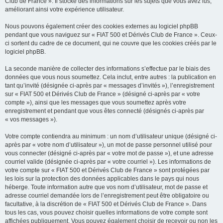
Club de France ». Il stocke des informations sur les sujets que vous avez lus,
améliorant ainsi votre expérience utilisateur.
Nous pouvons également créer des cookies externes au logiciel phpBB
pendant que vous naviguez sur « FIAT 500 et Dérivés Club de France ». Ceux-
ci sortent du cadre de ce document, qui ne couvre que les cookies créés par le
logiciel phpBB.
La seconde manière de collecter des informations s’effectue par le biais des
données que vous nous soumettez. Cela inclut, entre autres : la publication en
tant qu’invité (désignée ci-après par « messages d’invités »), l’enregistrement
sur « FIAT 500 et Dérivés Club de France » (désigné ci-après par « votre
compte »), ainsi que les messages que vous soumettez après votre
enregistrement et pendant que vous êtes connecté (désignés ci-après par
« vos messages »).
Votre compte contiendra au minimum : un nom d’utilisateur unique (désigné ci-
après par « votre nom d’utilisateur »), un mot de passe personnel utilisé pour
vous connecter (désigné ci-après par « votre mot de passe »), et une adresse
courriel valide (désignée ci-après par « votre courriel »). Les informations de
votre compte sur « FIAT 500 et Dérivés Club de France » sont protégées par
les lois sur la protection des données applicables dans le pays qui nous
héberge. Toute information autre que vos nom d’utilisateur, mot de passe et
adresse courriel demandée lors de l’enregistrement peut être obligatoire ou
facultative, à la discrétion de « FIAT 500 et Dérivés Club de France ». Dans
tous les cas, vous pouvez choisir quelles informations de votre compte sont
affichées publiquement. Vous pouvez également choisir de recevoir ou non les