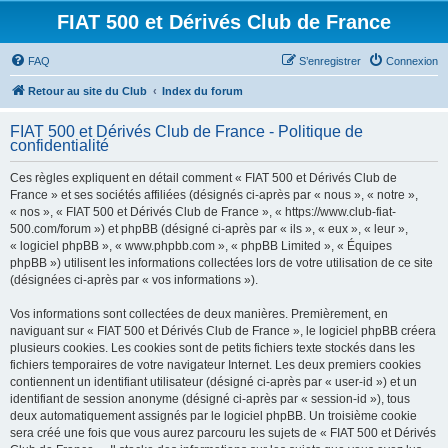
FIAT 500 et Dérivés Club de France
FAQ
S’enregistrer
Connexion
Retour au site du Club
Index du forum
FIAT 500 et Dérivés Club de France - Politique de
confidentialité
Ces règles expliquent en détail comment « FIAT 500 et Dérivés Club de
France » et ses sociétés affiliées (désignés ci-après par « nous », « notre »,
« nos », « FIAT 500 et Dérivés Club de France », « https://www.club-fiat-
500.com/forum ») et phpBB (désigné ci-après par « ils », « eux », « leur »,
« logiciel phpBB », « www.phpbb.com », « phpBB Limited », « Équipes
phpBB ») utilisent les informations collectées lors de votre utilisation de ce site
(désignées ci-après par « vos informations »).
Vos informations sont collectées de deux manières. Premièrement, en
naviguant sur « FIAT 500 et Dérivés Club de France », le logiciel phpBB créera
plusieurs cookies. Les cookies sont de petits fichiers texte stockés dans les
fichiers temporaires de votre navigateur Internet. Les deux premiers cookies
contiennent un identifiant utilisateur (désigné ci-après par « user-id ») et un
identifiant de session anonyme (désigné ci-après par « session-id »), tous
deux automatiquement assignés par le logiciel phpBB. Un troisième cookie
sera créé une fois que vous aurez parcouru les sujets de « FIAT 500 et Dérivés