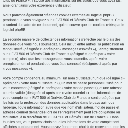
Club de France ». Il stocke des informations sur les sujets que vous avez lus,
améliorant ainsi votre expérience utilisateur.
Nous pouvons également créer des cookies externes au logiciel phpBB
pendant que vous naviguez sur « FIAT 500 et Dérivés Club de France ». Ceux-
ci sortent du cadre de ce document, qui ne couvre que les cookies créés par le
logiciel phpBB.
La seconde manière de collecter des informations s’effectue par le biais des
données que vous nous soumettez. Cela inclut, entre autres : la publication en
tant qu’invité (désignée ci-après par « messages d’invités »), l’enregistrement
sur « FIAT 500 et Dérivés Club de France » (désigné ci-après par « votre
compte »), ainsi que les messages que vous soumettez après votre
enregistrement et pendant que vous êtes connecté (désignés ci-après par
« vos messages »).
Votre compte contiendra au minimum : un nom d’utilisateur unique (désigné ci-
après par « votre nom d’utilisateur »), un mot de passe personnel utilisé pour
vous connecter (désigné ci-après par « votre mot de passe »), et une adresse
courriel valide (désignée ci-après par « votre courriel »). Les informations de
votre compte sur « FIAT 500 et Dérivés Club de France » sont protégées par
les lois sur la protection des données applicables dans le pays qui nous
héberge. Toute information autre que vos nom d’utilisateur, mot de passe et
adresse courriel demandée lors de l’enregistrement peut être obligatoire ou
facultative, à la discrétion de « FIAT 500 et Dérivés Club de France ». Dans
tous les cas, vous pouvez choisir quelles informations de votre compte sont
affichées publiquement. Vous pouvez également choisir de recevoir ou non les