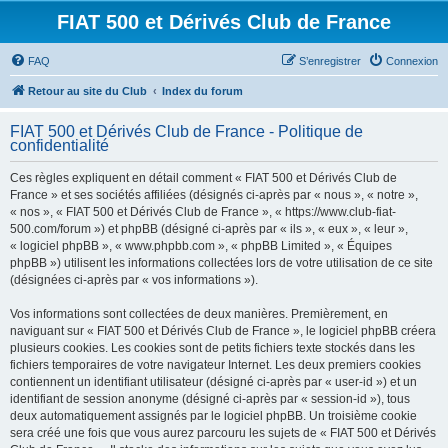
FIAT 500 et Dérivés Club de France
FAQ
S’enregistrer
Connexion
Retour au site du Club
Index du forum
FIAT 500 et Dérivés Club de France - Politique de
confidentialité
Ces règles expliquent en détail comment « FIAT 500 et Dérivés Club de
France » et ses sociétés affiliées (désignés ci-après par « nous », « notre »,
« nos », « FIAT 500 et Dérivés Club de France », « https://www.club-fiat-
500.com/forum ») et phpBB (désigné ci-après par « ils », « eux », « leur »,
« logiciel phpBB », « www.phpbb.com », « phpBB Limited », « Équipes
phpBB ») utilisent les informations collectées lors de votre utilisation de ce site
(désignées ci-après par « vos informations »).
Vos informations sont collectées de deux manières. Premièrement, en
naviguant sur « FIAT 500 et Dérivés Club de France », le logiciel phpBB créera
plusieurs cookies. Les cookies sont de petits fichiers texte stockés dans les
fichiers temporaires de votre navigateur Internet. Les deux premiers cookies
contiennent un identifiant utilisateur (désigné ci-après par « user-id ») et un
identifiant de session anonyme (désigné ci-après par « session-id »), tous
deux automatiquement assignés par le logiciel phpBB. Un troisième cookie
sera créé une fois que vous aurez parcouru les sujets de « FIAT 500 et Dérivés