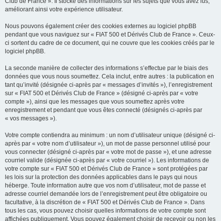
Club de France ». Il stocke des informations sur les sujets que vous avez lus,
améliorant ainsi votre expérience utilisateur.
Nous pouvons également créer des cookies externes au logiciel phpBB
pendant que vous naviguez sur « FIAT 500 et Dérivés Club de France ». Ceux-
ci sortent du cadre de ce document, qui ne couvre que les cookies créés par le
logiciel phpBB.
La seconde manière de collecter des informations s’effectue par le biais des
données que vous nous soumettez. Cela inclut, entre autres : la publication en
tant qu’invité (désignée ci-après par « messages d’invités »), l’enregistrement
sur « FIAT 500 et Dérivés Club de France » (désigné ci-après par « votre
compte »), ainsi que les messages que vous soumettez après votre
enregistrement et pendant que vous êtes connecté (désignés ci-après par
« vos messages »).
Votre compte contiendra au minimum : un nom d’utilisateur unique (désigné ci-
après par « votre nom d’utilisateur »), un mot de passe personnel utilisé pour
vous connecter (désigné ci-après par « votre mot de passe »), et une adresse
courriel valide (désignée ci-après par « votre courriel »). Les informations de
votre compte sur « FIAT 500 et Dérivés Club de France » sont protégées par
les lois sur la protection des données applicables dans le pays qui nous
héberge. Toute information autre que vos nom d’utilisateur, mot de passe et
adresse courriel demandée lors de l’enregistrement peut être obligatoire ou
facultative, à la discrétion de « FIAT 500 et Dérivés Club de France ». Dans
tous les cas, vous pouvez choisir quelles informations de votre compte sont
affichées publiquement. Vous pouvez également choisir de recevoir ou non les