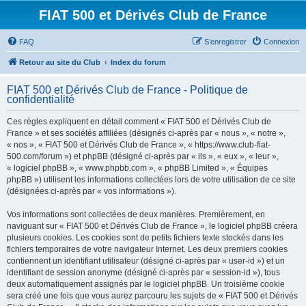
FIAT 500 et Dérivés Club de France
FAQ
S’enregistrer
Connexion
Retour au site du Club
Index du forum
FIAT 500 et Dérivés Club de France - Politique de
confidentialité
Ces règles expliquent en détail comment « FIAT 500 et Dérivés Club de
France » et ses sociétés affiliées (désignés ci-après par « nous », « notre »,
« nos », « FIAT 500 et Dérivés Club de France », « https://www.club-fiat-
500.com/forum ») et phpBB (désigné ci-après par « ils », « eux », « leur »,
« logiciel phpBB », « www.phpbb.com », « phpBB Limited », « Équipes
phpBB ») utilisent les informations collectées lors de votre utilisation de ce site
(désignées ci-après par « vos informations »).
Vos informations sont collectées de deux manières. Premièrement, en
naviguant sur « FIAT 500 et Dérivés Club de France », le logiciel phpBB créera
plusieurs cookies. Les cookies sont de petits fichiers texte stockés dans les
fichiers temporaires de votre navigateur Internet. Les deux premiers cookies
contiennent un identifiant utilisateur (désigné ci-après par « user-id ») et un
identifiant de session anonyme (désigné ci-après par « session-id »), tous
deux automatiquement assignés par le logiciel phpBB. Un troisième cookie
sera créé une fois que vous aurez parcouru les sujets de « FIAT 500 et Dérivés