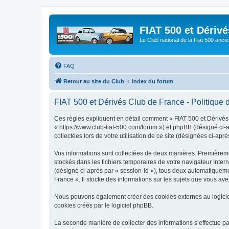
FIAT 500 et Dériv
Le Club national de la Fiat 500 anci
FAQ
Retour au site du Club
Index du forum
FIAT 500 et Dérivés Club de France - Politique d
Ces règles expliquent en détail comment « FIAT 500 et Dérivés C
« https://www.club-fiat-500.com/forum ») et phpBB (désigné ci-a
collectées lors de votre utilisation de ce site (désignées ci-aprè
Vos informations sont collectées de deux manières. Premièrement
stockés dans les fichiers temporaires de votre navigateur Intern
(désigné ci-après par « session-id »), tous deux automatiqueme
France ». Il stocke des informations sur les sujets que vous avez
Nous pouvons également créer des cookies externes au logicie
cookies créés par le logiciel phpBB.
La seconde manière de collecter des informations s’effectue par