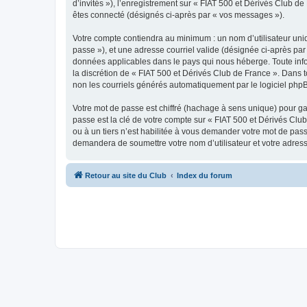
d’invités »), l’enregistrement sur « FIAT 500 et Dérivés Club 
êtes connecté (désignés ci-après par « vos messages »).
Votre compte contiendra au minimum : un nom d’utilisateur uniq
passe »), et une adresse courriel valide (désignée ci-après par 
données applicables dans le pays qui nous héberge. Toute infor
la discrétion de « FIAT 500 et Dérivés Club de France ». Dans 
non les courriels générés automatiquement par le logiciel php
Votre mot de passe est chiffré (hachage à sens unique) pour ga
passe est la clé de votre compte sur « FIAT 500 et Dérivés Clu
ou à un tiers n’est habilitée à vous demander votre mot de pass
demandera de soumettre votre nom d’utilisateur et votre adres
Retour au site du Club
Index du forum