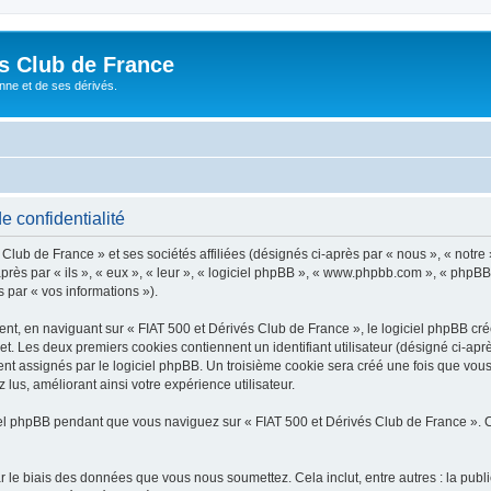
és Club de France
enne et de ses dérivés.
e confidentialité
lub de France » et ses sociétés affiliées (désignés ci-après par « nous », « notre 
près par « ils », « eux », « leur », « logiciel phpBB », « www.phpbb.com », « phpBB
s par « vos informations »).
, en naviguant sur « FIAT 500 et Dérivés Club de France », le logiciel phpBB créer
et. Les deux premiers cookies contiennent un identifiant utilisateur (désigné ci-apr
nt assignés par le logiciel phpBB. Un troisième cookie sera créé une fois que vous
 lus, améliorant ainsi votre expérience utilisateur.
l phpBB pendant que vous naviguez sur « FIAT 500 et Dérivés Club de France ». C
 le biais des données que vous nous soumettez. Cela inclut, entre autres : la publ