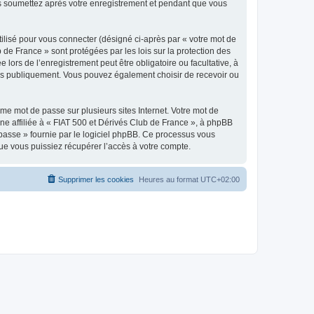
ous soumettez après votre enregistrement et pendant que vous
ilisé pour vous connecter (désigné ci-après par « votre mot de
 de France » sont protégées par les lois sur la protection des
ors de l’enregistrement peut être obligatoire ou facultative, à
hées publiquement. Vous pouvez également choisir de recevoir ou
e mot de passe sur plusieurs sites Internet. Votre mot de
ne affiliée à « FIAT 500 et Dérivés Club de France », à phpBB
e passe » fournie par le logiciel phpBB. Ce processus vous
ue vous puissiez récupérer l’accès à votre compte.
Supprimer les cookies
Heures au format
UTC+02:00