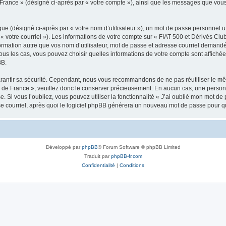
de France » (désigné ci-après par « votre compte »), ainsi que les messages que v
ue (désigné ci-après par « votre nom d’utilisateur »), un mot de passe personnel ut
« votre courriel »). Les informations de votre compte sur « FIAT 500 et Dérivés Club
mation autre que vos nom d’utilisateur, mot de passe et adresse courriel demandée l
tous les cas, vous pouvez choisir quelles informations de votre compte sont affic
BB.
rantir sa sécurité. Cependant, nous vous recommandons de ne pas réutiliser le mêm
b de France », veuillez donc le conserver précieusement. En aucun cas, une person
e. Si vous l’oubliez, vous pouvez utiliser la fonctionnalité « J’ai oublié mon mot d
se courriel, après quoi le logiciel phpBB générera un nouveau mot de passe pour q
Développé par
phpBB
® Forum Software © phpBB Limited
Traduit par
phpBB-fr.com
Confidentialité
|
Conditions