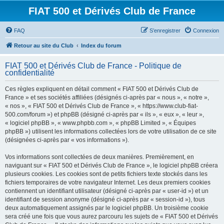
FIAT 500 et Dérivés Club de France
FAQ
S’enregistrer
Connexion
Retour au site du Club
Index du forum
FIAT 500 et Dérivés Club de France - Politique de
confidentialité
Ces règles expliquent en détail comment « FIAT 500 et Dérivés Club de
France » et ses sociétés affiliées (désignés ci-après par « nous », « notre »,
« nos », « FIAT 500 et Dérivés Club de France », « https://www.club-fiat-
500.com/forum ») et phpBB (désigné ci-après par « ils », « eux », « leur »,
« logiciel phpBB », « www.phpbb.com », « phpBB Limited », « Équipes
phpBB ») utilisent les informations collectées lors de votre utilisation de ce site
(désignées ci-après par « vos informations »).
Vos informations sont collectées de deux manières. Premièrement, en
naviguant sur « FIAT 500 et Dérivés Club de France », le logiciel phpBB créera
plusieurs cookies. Les cookies sont de petits fichiers texte stockés dans les
fichiers temporaires de votre navigateur Internet. Les deux premiers cookies
contiennent un identifiant utilisateur (désigné ci-après par « user-id ») et un
identifiant de session anonyme (désigné ci-après par « session-id »), tous
deux automatiquement assignés par le logiciel phpBB. Un troisième cookie
sera créé une fois que vous aurez parcouru les sujets de « FIAT 500 et Dérivés