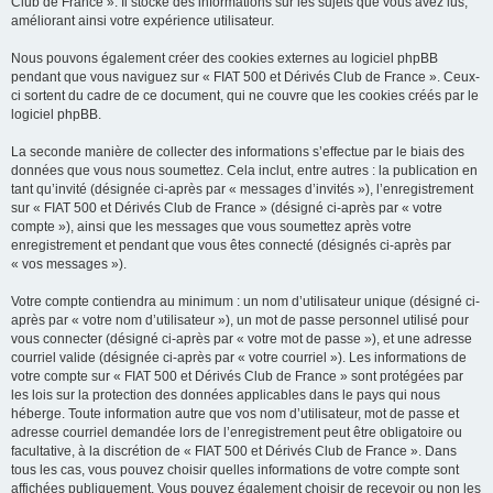
Club de France ». Il stocke des informations sur les sujets que vous avez lus,
améliorant ainsi votre expérience utilisateur.
Nous pouvons également créer des cookies externes au logiciel phpBB
pendant que vous naviguez sur « FIAT 500 et Dérivés Club de France ». Ceux-
ci sortent du cadre de ce document, qui ne couvre que les cookies créés par le
logiciel phpBB.
La seconde manière de collecter des informations s’effectue par le biais des
données que vous nous soumettez. Cela inclut, entre autres : la publication en
tant qu’invité (désignée ci-après par « messages d’invités »), l’enregistrement
sur « FIAT 500 et Dérivés Club de France » (désigné ci-après par « votre
compte »), ainsi que les messages que vous soumettez après votre
enregistrement et pendant que vous êtes connecté (désignés ci-après par
« vos messages »).
Votre compte contiendra au minimum : un nom d’utilisateur unique (désigné ci-
après par « votre nom d’utilisateur »), un mot de passe personnel utilisé pour
vous connecter (désigné ci-après par « votre mot de passe »), et une adresse
courriel valide (désignée ci-après par « votre courriel »). Les informations de
votre compte sur « FIAT 500 et Dérivés Club de France » sont protégées par
les lois sur la protection des données applicables dans le pays qui nous
héberge. Toute information autre que vos nom d’utilisateur, mot de passe et
adresse courriel demandée lors de l’enregistrement peut être obligatoire ou
facultative, à la discrétion de « FIAT 500 et Dérivés Club de France ». Dans
tous les cas, vous pouvez choisir quelles informations de votre compte sont
affichées publiquement. Vous pouvez également choisir de recevoir ou non les