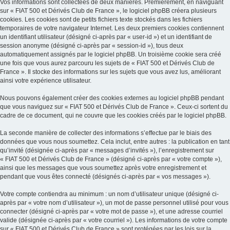
Vos informations sont collectées de deux manières. Premièrement, en naviguant
sur « FIAT 500 et Dérivés Club de France », le logiciel phpBB créera plusieurs
cookies. Les cookies sont de petits fichiers texte stockés dans les fichiers
temporaires de votre navigateur Internet. Les deux premiers cookies contiennent
un identifiant utilisateur (désigné ci-après par « user-id ») et un identifiant de
session anonyme (désigné ci-après par « session-id »), tous deux
automatiquement assignés par le logiciel phpBB. Un troisième cookie sera créé
une fois que vous aurez parcouru les sujets de « FIAT 500 et Dérivés Club de
France ». Il stocke des informations sur les sujets que vous avez lus, améliorant
ainsi votre expérience utilisateur.
Nous pouvons également créer des cookies externes au logiciel phpBB pendant
que vous naviguez sur « FIAT 500 et Dérivés Club de France ». Ceux-ci sortent du
cadre de ce document, qui ne couvre que les cookies créés par le logiciel phpBB.
La seconde manière de collecter des informations s’effectue par le biais des
données que vous nous soumettez. Cela inclut, entre autres : la publication en tant
qu’invité (désignée ci-après par « messages d’invités »), l’enregistrement sur
« FIAT 500 et Dérivés Club de France » (désigné ci-après par « votre compte »),
ainsi que les messages que vous soumettez après votre enregistrement et
pendant que vous êtes connecté (désignés ci-après par « vos messages »).
Votre compte contiendra au minimum : un nom d’utilisateur unique (désigné ci-
après par « votre nom d’utilisateur »), un mot de passe personnel utilisé pour vous
connecter (désigné ci-après par « votre mot de passe »), et une adresse courriel
valide (désignée ci-après par « votre courriel »). Les informations de votre compte
sur « FIAT 500 et Dérivés Club de France » sont protégées par les lois sur la