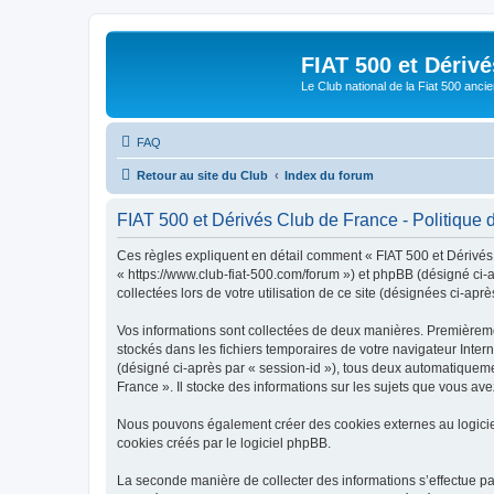
FIAT 500 et Dériv
Le Club national de la Fiat 500 anci
FAQ
Retour au site du Club
Index du forum
FIAT 500 et Dérivés Club de France - Politique d
Ces règles expliquent en détail comment « FIAT 500 et Dérivés C
« https://www.club-fiat-500.com/forum ») et phpBB (désigné ci-a
collectées lors de votre utilisation de ce site (désignées ci-aprè
Vos informations sont collectées de deux manières. Premièrement
stockés dans les fichiers temporaires de votre navigateur Intern
(désigné ci-après par « session-id »), tous deux automatiqueme
France ». Il stocke des informations sur les sujets que vous avez
Nous pouvons également créer des cookies externes au logicie
cookies créés par le logiciel phpBB.
La seconde manière de collecter des informations s’effectue par