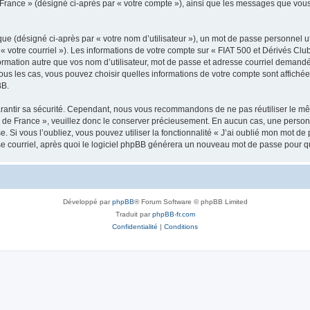
de France » (désigné ci-après par « votre compte »), ainsi que les messages que v
ue (désigné ci-après par « votre nom d’utilisateur »), un mot de passe personnel ut
« votre courriel »). Les informations de votre compte sur « FIAT 500 et Dérivés Club
mation autre que vos nom d’utilisateur, mot de passe et adresse courriel demandée l
tous les cas, vous pouvez choisir quelles informations de votre compte sont affic
BB.
rantir sa sécurité. Cependant, nous vous recommandons de ne pas réutiliser le mêm
b de France », veuillez donc le conserver précieusement. En aucun cas, une person
e. Si vous l’oubliez, vous pouvez utiliser la fonctionnalité « J’ai oublié mon mot d
se courriel, après quoi le logiciel phpBB générera un nouveau mot de passe pour q
Développé par
phpBB
® Forum Software © phpBB Limited
Traduit par
phpBB-fr.com
Confidentialité
|
Conditions