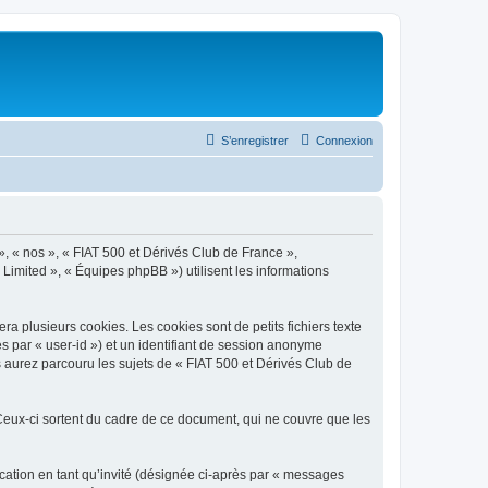
S’enregistrer
Connexion
», « nos », « FIAT 500 et Dérivés Club de France »,
 Limited », « Équipes phpBB ») utilisent les informations
a plusieurs cookies. Les cookies sont de petits fichiers texte
ès par « user-id ») et un identifiant de session anonyme
 aurez parcouru les sujets de « FIAT 500 et Dérivés Club de
eux-ci sortent du cadre de ce document, qui ne couvre que les
ication en tant qu’invité (désignée ci-après par « messages