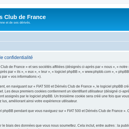
és Club de France
enne et de ses dérivés.
e confidentialité
lub de France » et ses sociétés affiliées (désignés ci-après par « nous », « notre 
près par « ils », « eux », « leur », « logiciel phpBB », « www.phpbb.com », « phpBB
s par « vos informations »).
, en naviguant sur « FIAT 500 et Dérivés Club de France », le logiciel phpBB créer
et. Les deux premiers cookies contiennent un identifiant utilisateur (désigné ci-apr
nt assignés par le logiciel phpBB. Un troisième cookie sera créé une fois que vous
 lus, améliorant ainsi votre expérience utilisateur.
l phpBB pendant que vous naviguez sur « FIAT 500 et Dérivés Club de France ». C
 le biais des données que vous nous soumettez. Cela inclut, entre autres : la publ