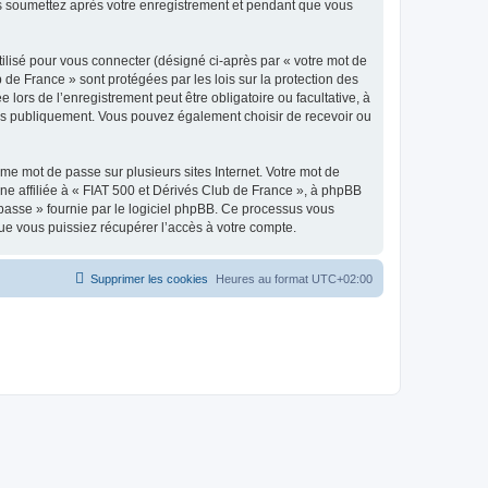
ous soumettez après votre enregistrement et pendant que vous
ilisé pour vous connecter (désigné ci-après par « votre mot de
 de France » sont protégées par les lois sur la protection des
ors de l’enregistrement peut être obligatoire ou facultative, à
hées publiquement. Vous pouvez également choisir de recevoir ou
e mot de passe sur plusieurs sites Internet. Votre mot de
ne affiliée à « FIAT 500 et Dérivés Club de France », à phpBB
e passe » fournie par le logiciel phpBB. Ce processus vous
ue vous puissiez récupérer l’accès à votre compte.
Supprimer les cookies
Heures au format
UTC+02:00