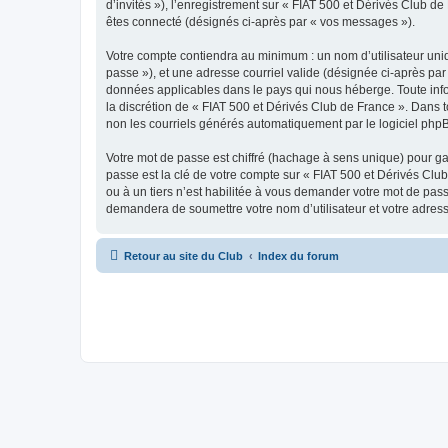
d’invités »), l’enregistrement sur « FIAT 500 et Dérivés Club 
êtes connecté (désignés ci-après par « vos messages »).
Votre compte contiendra au minimum : un nom d’utilisateur uniq
passe »), et une adresse courriel valide (désignée ci-après par 
données applicables dans le pays qui nous héberge. Toute infor
la discrétion de « FIAT 500 et Dérivés Club de France ». Dans 
non les courriels générés automatiquement par le logiciel php
Votre mot de passe est chiffré (hachage à sens unique) pour ga
passe est la clé de votre compte sur « FIAT 500 et Dérivés Clu
ou à un tiers n’est habilitée à vous demander votre mot de pass
demandera de soumettre votre nom d’utilisateur et votre adres
Retour au site du Club
Index du forum