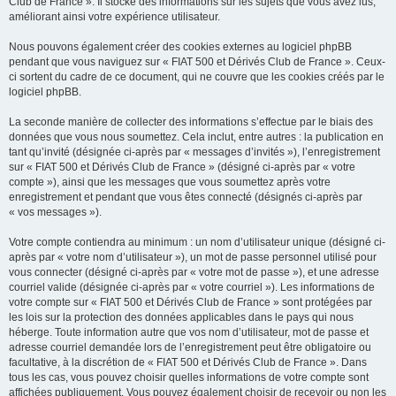
Club de France ». Il stocke des informations sur les sujets que vous avez lus,
améliorant ainsi votre expérience utilisateur.
Nous pouvons également créer des cookies externes au logiciel phpBB
pendant que vous naviguez sur « FIAT 500 et Dérivés Club de France ». Ceux-
ci sortent du cadre de ce document, qui ne couvre que les cookies créés par le
logiciel phpBB.
La seconde manière de collecter des informations s’effectue par le biais des
données que vous nous soumettez. Cela inclut, entre autres : la publication en
tant qu’invité (désignée ci-après par « messages d’invités »), l’enregistrement
sur « FIAT 500 et Dérivés Club de France » (désigné ci-après par « votre
compte »), ainsi que les messages que vous soumettez après votre
enregistrement et pendant que vous êtes connecté (désignés ci-après par
« vos messages »).
Votre compte contiendra au minimum : un nom d’utilisateur unique (désigné ci-
après par « votre nom d’utilisateur »), un mot de passe personnel utilisé pour
vous connecter (désigné ci-après par « votre mot de passe »), et une adresse
courriel valide (désignée ci-après par « votre courriel »). Les informations de
votre compte sur « FIAT 500 et Dérivés Club de France » sont protégées par
les lois sur la protection des données applicables dans le pays qui nous
héberge. Toute information autre que vos nom d’utilisateur, mot de passe et
adresse courriel demandée lors de l’enregistrement peut être obligatoire ou
facultative, à la discrétion de « FIAT 500 et Dérivés Club de France ». Dans
tous les cas, vous pouvez choisir quelles informations de votre compte sont
affichées publiquement. Vous pouvez également choisir de recevoir ou non les