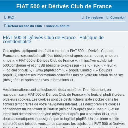
FIAT 500 et Dérivés Club de France
FAQ
S’enregistrer
Connexion
Retour au site du Club
Index du forum
FIAT 500 et Dérivés Club de France - Politique de
confidentialité
Ces règles expliquent en détail comment « FIAT 500 et Dérivés Club de
France » et ses sociétés affiliées (désignés ci-après par « nous », « notre »,
« nos », « FIAT 500 et Dérivés Club de France », « https://www.club-fiat-
500.com/forum ») et phpBB (désigné ci-après par « ils », « eux », « leur »,
« logiciel phpBB », « www.phpbb.com », « phpBB Limited », « Équipes
phpBB ») utilisent les informations collectées lors de votre utilisation de ce site
(désignées ci-après par « vos informations »).
Vos informations sont collectées de deux manières. Premièrement, en
naviguant sur « FIAT 500 et Dérivés Club de France », le logiciel phpBB créera
plusieurs cookies. Les cookies sont de petits fichiers texte stockés dans les
fichiers temporaires de votre navigateur Internet. Les deux premiers cookies
contiennent un identifiant utilisateur (désigné ci-après par « user-id ») et un
identifiant de session anonyme (désigné ci-après par « session-id »), tous
deux automatiquement assignés par le logiciel phpBB. Un troisième cookie
sera créé une fois que vous aurez parcouru les sujets de « FIAT 500 et Dérivés