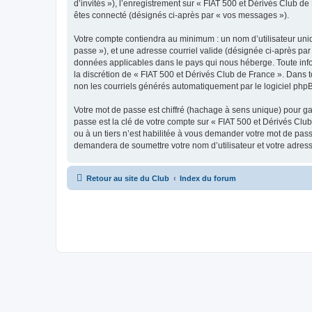
d’invités »), l’enregistrement sur « FIAT 500 et Dérivés Club 
êtes connecté (désignés ci-après par « vos messages »).
Votre compte contiendra au minimum : un nom d’utilisateur uniq
passe »), et une adresse courriel valide (désignée ci-après par 
données applicables dans le pays qui nous héberge. Toute infor
la discrétion de « FIAT 500 et Dérivés Club de France ». Dans 
non les courriels générés automatiquement par le logiciel php
Votre mot de passe est chiffré (hachage à sens unique) pour ga
passe est la clé de votre compte sur « FIAT 500 et Dérivés Clu
ou à un tiers n’est habilitée à vous demander votre mot de pass
demandera de soumettre votre nom d’utilisateur et votre adres
Retour au site du Club
Index du forum