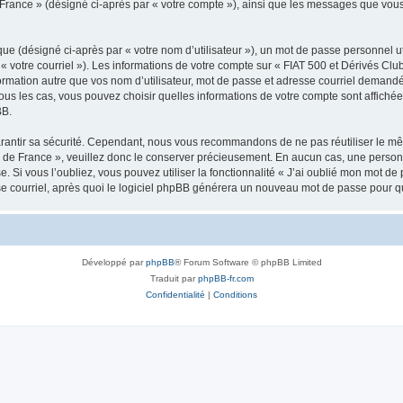
de France » (désigné ci-après par « votre compte »), ainsi que les messages que v
ue (désigné ci-après par « votre nom d’utilisateur »), un mot de passe personnel ut
« votre courriel »). Les informations de votre compte sur « FIAT 500 et Dérivés Club
mation autre que vos nom d’utilisateur, mot de passe et adresse courriel demandée l
tous les cas, vous pouvez choisir quelles informations de votre compte sont affic
BB.
rantir sa sécurité. Cependant, nous vous recommandons de ne pas réutiliser le mêm
b de France », veuillez donc le conserver précieusement. En aucun cas, une person
e. Si vous l’oubliez, vous pouvez utiliser la fonctionnalité « J’ai oublié mon mot d
se courriel, après quoi le logiciel phpBB générera un nouveau mot de passe pour q
Développé par
phpBB
® Forum Software © phpBB Limited
Traduit par
phpBB-fr.com
Confidentialité
|
Conditions