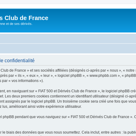
és Club de France
enne et de ses dérivés.
e confidentialité
lub de France » et ses sociétés affiliées (désignés ci-après par « nous », « notre 
près par « ils », « eux », « leur », « logiciel phpBB », « www.phpbb.com », « phpBB
s par « vos informations »).
, en naviguant sur « FIAT 500 et Dérivés Club de France », le logiciel phpBB créer
et. Les deux premiers cookies contiennent un identifiant utilisateur (désigné ci-apr
nt assignés par le logiciel phpBB. Un troisième cookie sera créé une fois que vous
 lus, améliorant ainsi votre expérience utilisateur.
l phpBB pendant que vous naviguez sur « FIAT 500 et Dérivés Club de France ». C
 le biais des données que vous nous soumettez. Cela inclut, entre autres : la publ