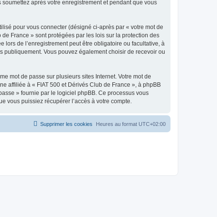
ous soumettez après votre enregistrement et pendant que vous
ilisé pour vous connecter (désigné ci-après par « votre mot de
 de France » sont protégées par les lois sur la protection des
ors de l’enregistrement peut être obligatoire ou facultative, à
hées publiquement. Vous pouvez également choisir de recevoir ou
e mot de passe sur plusieurs sites Internet. Votre mot de
ne affiliée à « FIAT 500 et Dérivés Club de France », à phpBB
e passe » fournie par le logiciel phpBB. Ce processus vous
ue vous puissiez récupérer l’accès à votre compte.
Supprimer les cookies
Heures au format
UTC+02:00