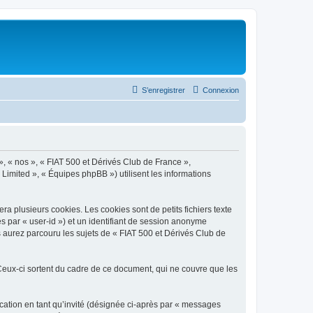
S’enregistrer
Connexion
», « nos », « FIAT 500 et Dérivés Club de France »,
 Limited », « Équipes phpBB ») utilisent les informations
a plusieurs cookies. Les cookies sont de petits fichiers texte
ès par « user-id ») et un identifiant de session anonyme
 aurez parcouru les sujets de « FIAT 500 et Dérivés Club de
eux-ci sortent du cadre de ce document, qui ne couvre que les
ication en tant qu’invité (désignée ci-après par « messages