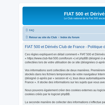
FIAT 500 et Dériv
Le Club national de la Fiat 500 anci
FAQ
Retour au site du Club
Index du forum
FIAT 500 et Dérivés Club de France - Politique d
Ces règles expliquent en détail comment « FIAT 500 et Dérivés C
« https://www.club-fiat-500.com/forum ») et phpBB (désigné ci-a
collectées lors de votre utilisation de ce site (désignées ci-aprè
Vos informations sont collectées de deux manières. Premièrement
stockés dans les fichiers temporaires de votre navigateur Intern
(désigné ci-après par « session-id »), tous deux automatiqueme
France ». Il stocke des informations sur les sujets que vous avez
Nous pouvons également créer des cookies externes au logicie
cookies créés par le logiciel phpBB.
La seconde manière de collecter des informations s’effectue par