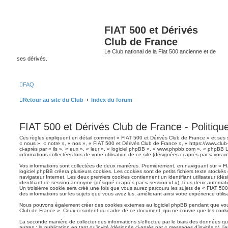
FIAT 500 et Dérivés
Club de France
Le Club national de la Fiat 500 ancienne et de
ses dérivés.
FAQ
Retour au site du Club
Index du forum
FIAT 500 et Dérivés Club de France - Politique
Ces règles expliquent en détail comment « FIAT 500 et Dérivés Club de France » et ses so
« nous », « notre », « nos », « FIAT 500 et Dérivés Club de France », « https://www.clu
ci-après par « ils », « eux », « leur », « logiciel phpBB », « www.phpbb.com », « phpBB L
informations collectées lors de votre utilisation de ce site (désignées ci-après par « vos i
Vos informations sont collectées de deux manières. Premièrement, en naviguant sur « FI
logiciel phpBB créera plusieurs cookies. Les cookies sont de petits fichiers texte stockés 
navigateur Internet. Les deux premiers cookies contiennent un identifiant utilisateur (dési
identifiant de session anonyme (désigné ci-après par « session-id »), tous deux automat
Un troisième cookie sera créé une fois que vous aurez parcouru les sujets de « FIAT 500 
des informations sur les sujets que vous avez lus, améliorant ainsi votre expérience utilis
Nous pouvons également créer des cookies externes au logiciel phpBB pendant que vou
Club de France ». Ceux-ci sortent du cadre de ce document, qui ne couvre que les cookie
La seconde manière de collecter des informations s’effectue par le biais des données qu
autres : la publication en tant qu’invité (désignée ci-après par « messages d’invités »), l