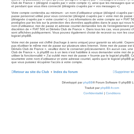
Club de France » (désigné ci-après par « votre compte »), ainsi que les messages que 
et pendant que vous êtes connecté (désignés ci-après par « vos messages »).
Votre compte contiendra au minimum : un nom d’utilisateur unique (désigné ci-après par «
passe personnel utilisé pour vous connecter (désigné ci-après par « votre mot de passe »
(désignée ci-après par « votre courriel »). Les informations de votre compte sur « FIAT 
protégées par les lois sur la protection des données applicables dans le pays qui nous 
nom d’utilisateur, mot de passe et adresse courriel demandée lors de l’enregistrement peut
discrétion de « FIAT 500 et Dérivés Club de France ». Dans tous les cas, vous pouvez ch
sont affichées publiquement. Vous pouvez également choisir de recevoir ou non les cou
logiciel phpBB.
Votre mot de passe est chiffré (hachage à sens unique) pour garantir sa sécurité. Ce
pas réutiliser le même mot de passe sur plusieurs sites Internet. Votre mot de passe est 
Dérivés Club de France », veuillez donc le conserver précieusement. En aucun cas, une 
Club de France », à phpBB ou à un tiers n’est habilitée à vous demander votre mot de p
utiliser la fonctionnalité « J’ai oublié mon mot de passe » fournie par le logiciel phpB
soumettre votre nom d’utilisateur et votre adresse courriel, après quoi le logiciel php
que vous puissiez récupérer l’accès à votre compte.
Retour au site du Club
Index du forum
Supprimer le
Développé par
phpBB
® Forum Software © phpBB L
Traduit par
phpBB-fr.com
Confidentialité
|
Conditions