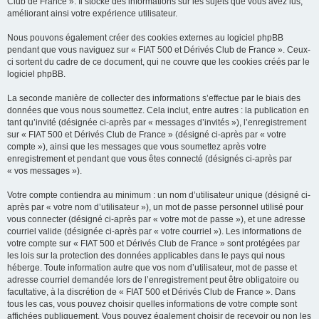
Club de France ». Il stocke des informations sur les sujets que vous avez lus,
améliorant ainsi votre expérience utilisateur.
Nous pouvons également créer des cookies externes au logiciel phpBB
pendant que vous naviguez sur « FIAT 500 et Dérivés Club de France ». Ceux-
ci sortent du cadre de ce document, qui ne couvre que les cookies créés par le
logiciel phpBB.
La seconde manière de collecter des informations s’effectue par le biais des
données que vous nous soumettez. Cela inclut, entre autres : la publication en
tant qu’invité (désignée ci-après par « messages d’invités »), l’enregistrement
sur « FIAT 500 et Dérivés Club de France » (désigné ci-après par « votre
compte »), ainsi que les messages que vous soumettez après votre
enregistrement et pendant que vous êtes connecté (désignés ci-après par
« vos messages »).
Votre compte contiendra au minimum : un nom d’utilisateur unique (désigné ci-
après par « votre nom d’utilisateur »), un mot de passe personnel utilisé pour
vous connecter (désigné ci-après par « votre mot de passe »), et une adresse
courriel valide (désignée ci-après par « votre courriel »). Les informations de
votre compte sur « FIAT 500 et Dérivés Club de France » sont protégées par
les lois sur la protection des données applicables dans le pays qui nous
héberge. Toute information autre que vos nom d’utilisateur, mot de passe et
adresse courriel demandée lors de l’enregistrement peut être obligatoire ou
facultative, à la discrétion de « FIAT 500 et Dérivés Club de France ». Dans
tous les cas, vous pouvez choisir quelles informations de votre compte sont
affichées publiquement. Vous pouvez également choisir de recevoir ou non les