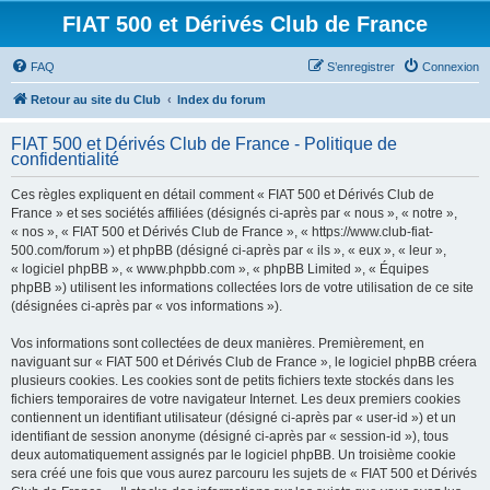
FIAT 500 et Dérivés Club de France
FAQ
S’enregistrer
Connexion
Retour au site du Club
Index du forum
FIAT 500 et Dérivés Club de France - Politique de
confidentialité
Ces règles expliquent en détail comment « FIAT 500 et Dérivés Club de
France » et ses sociétés affiliées (désignés ci-après par « nous », « notre »,
« nos », « FIAT 500 et Dérivés Club de France », « https://www.club-fiat-
500.com/forum ») et phpBB (désigné ci-après par « ils », « eux », « leur »,
« logiciel phpBB », « www.phpbb.com », « phpBB Limited », « Équipes
phpBB ») utilisent les informations collectées lors de votre utilisation de ce site
(désignées ci-après par « vos informations »).
Vos informations sont collectées de deux manières. Premièrement, en
naviguant sur « FIAT 500 et Dérivés Club de France », le logiciel phpBB créera
plusieurs cookies. Les cookies sont de petits fichiers texte stockés dans les
fichiers temporaires de votre navigateur Internet. Les deux premiers cookies
contiennent un identifiant utilisateur (désigné ci-après par « user-id ») et un
identifiant de session anonyme (désigné ci-après par « session-id »), tous
deux automatiquement assignés par le logiciel phpBB. Un troisième cookie
sera créé une fois que vous aurez parcouru les sujets de « FIAT 500 et Dérivés