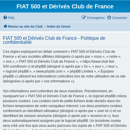
FIAT 500 et Dérivés Club de France
FAQ
S’enregistrer
Connexion
Retour au site du Club
Index du forum
FIAT 500 et Dérivés Club de France - Politique de
confidentialité
Ces règles expliquent en détail comment « FIAT 500 et Dérivés Club de
France » et ses sociétés affiliées (désignés ci-après par « nous », « notre »,
« nos », « FIAT 500 et Dérivés Club de France », « https://www.club-fiat-
500.com/forum ») et phpBB (désigné ci-après par « ils », « eux », « leur »,
« logiciel phpBB », « www.phpbb.com », « phpBB Limited », « Équipes
phpBB ») utilisent les informations collectées lors de votre utilisation de ce site
(désignées ci-après par « vos informations »).
Vos informations sont collectées de deux manières. Premièrement, en
naviguant sur « FIAT 500 et Dérivés Club de France », le logiciel phpBB créera
plusieurs cookies. Les cookies sont de petits fichiers texte stockés dans les
fichiers temporaires de votre navigateur Internet. Les deux premiers cookies
contiennent un identifiant utilisateur (désigné ci-après par « user-id ») et un
identifiant de session anonyme (désigné ci-après par « session-id »), tous
deux automatiquement assignés par le logiciel phpBB. Un troisième cookie
sera créé une fois que vous aurez parcouru les sujets de « FIAT 500 et Dérivés