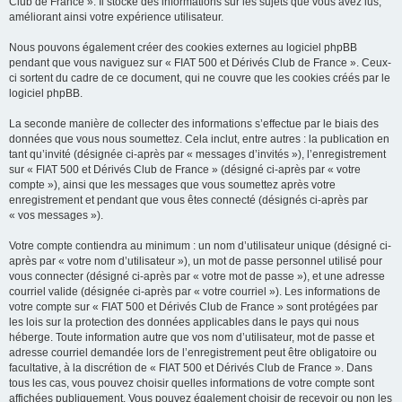
Club de France ». Il stocke des informations sur les sujets que vous avez lus,
améliorant ainsi votre expérience utilisateur.
Nous pouvons également créer des cookies externes au logiciel phpBB
pendant que vous naviguez sur « FIAT 500 et Dérivés Club de France ». Ceux-
ci sortent du cadre de ce document, qui ne couvre que les cookies créés par le
logiciel phpBB.
La seconde manière de collecter des informations s’effectue par le biais des
données que vous nous soumettez. Cela inclut, entre autres : la publication en
tant qu’invité (désignée ci-après par « messages d’invités »), l’enregistrement
sur « FIAT 500 et Dérivés Club de France » (désigné ci-après par « votre
compte »), ainsi que les messages que vous soumettez après votre
enregistrement et pendant que vous êtes connecté (désignés ci-après par
« vos messages »).
Votre compte contiendra au minimum : un nom d’utilisateur unique (désigné ci-
après par « votre nom d’utilisateur »), un mot de passe personnel utilisé pour
vous connecter (désigné ci-après par « votre mot de passe »), et une adresse
courriel valide (désignée ci-après par « votre courriel »). Les informations de
votre compte sur « FIAT 500 et Dérivés Club de France » sont protégées par
les lois sur la protection des données applicables dans le pays qui nous
héberge. Toute information autre que vos nom d’utilisateur, mot de passe et
adresse courriel demandée lors de l’enregistrement peut être obligatoire ou
facultative, à la discrétion de « FIAT 500 et Dérivés Club de France ». Dans
tous les cas, vous pouvez choisir quelles informations de votre compte sont
affichées publiquement. Vous pouvez également choisir de recevoir ou non les