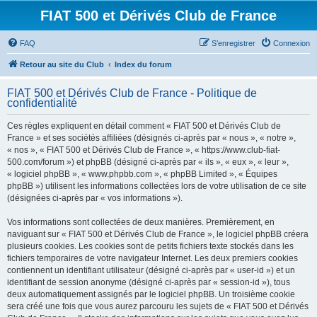
FIAT 500 et Dérivés Club de France
FAQ
S’enregistrer
Connexion
Retour au site du Club
Index du forum
FIAT 500 et Dérivés Club de France - Politique de
confidentialité
Ces règles expliquent en détail comment « FIAT 500 et Dérivés Club de
France » et ses sociétés affiliées (désignés ci-après par « nous », « notre »,
« nos », « FIAT 500 et Dérivés Club de France », « https://www.club-fiat-
500.com/forum ») et phpBB (désigné ci-après par « ils », « eux », « leur »,
« logiciel phpBB », « www.phpbb.com », « phpBB Limited », « Équipes
phpBB ») utilisent les informations collectées lors de votre utilisation de ce site
(désignées ci-après par « vos informations »).
Vos informations sont collectées de deux manières. Premièrement, en
naviguant sur « FIAT 500 et Dérivés Club de France », le logiciel phpBB créera
plusieurs cookies. Les cookies sont de petits fichiers texte stockés dans les
fichiers temporaires de votre navigateur Internet. Les deux premiers cookies
contiennent un identifiant utilisateur (désigné ci-après par « user-id ») et un
identifiant de session anonyme (désigné ci-après par « session-id »), tous
deux automatiquement assignés par le logiciel phpBB. Un troisième cookie
sera créé une fois que vous aurez parcouru les sujets de « FIAT 500 et Dérivés