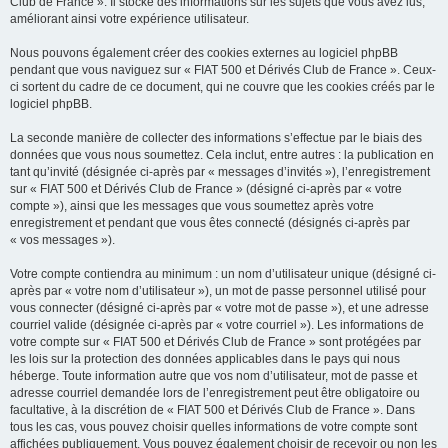
Club de France ». Il stocke des informations sur les sujets que vous avez lus,
améliorant ainsi votre expérience utilisateur.
Nous pouvons également créer des cookies externes au logiciel phpBB
pendant que vous naviguez sur « FIAT 500 et Dérivés Club de France ». Ceux-
ci sortent du cadre de ce document, qui ne couvre que les cookies créés par le
logiciel phpBB.
La seconde manière de collecter des informations s’effectue par le biais des
données que vous nous soumettez. Cela inclut, entre autres : la publication en
tant qu’invité (désignée ci-après par « messages d’invités »), l’enregistrement
sur « FIAT 500 et Dérivés Club de France » (désigné ci-après par « votre
compte »), ainsi que les messages que vous soumettez après votre
enregistrement et pendant que vous êtes connecté (désignés ci-après par
« vos messages »).
Votre compte contiendra au minimum : un nom d’utilisateur unique (désigné ci-
après par « votre nom d’utilisateur »), un mot de passe personnel utilisé pour
vous connecter (désigné ci-après par « votre mot de passe »), et une adresse
courriel valide (désignée ci-après par « votre courriel »). Les informations de
votre compte sur « FIAT 500 et Dérivés Club de France » sont protégées par
les lois sur la protection des données applicables dans le pays qui nous
héberge. Toute information autre que vos nom d’utilisateur, mot de passe et
adresse courriel demandée lors de l’enregistrement peut être obligatoire ou
facultative, à la discrétion de « FIAT 500 et Dérivés Club de France ». Dans
tous les cas, vous pouvez choisir quelles informations de votre compte sont
affichées publiquement. Vous pouvez également choisir de recevoir ou non les