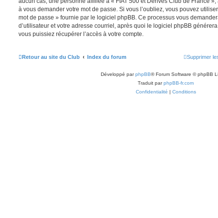
aucun cas, une personne affiliée à « FIAT 500 et Dérivés Club de France », 
à vous demander votre mot de passe. Si vous l’oubliez, vous pouvez utiliser 
mot de passe » fournie par le logiciel phpBB. Ce processus vous demande
d’utilisateur et votre adresse courriel, après quoi le logiciel phpBB génér
vous puissiez récupérer l’accès à votre compte.
Retour au site du Club
Index du forum
Supprimer le
Développé par
phpBB
® Forum Software © phpBB L
Traduit par
phpBB-fr.com
Confidentialité
|
Conditions