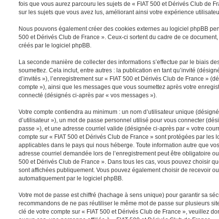
fois que vous aurez parcouru les sujets de « FIAT 500 et Dérivés Club de Fra
sur les sujets que vous avez lus, améliorant ainsi votre expérience utilisateu
Nous pouvons également créer des cookies externes au logiciel phpBB pen
500 et Dérivés Club de France ». Ceux-ci sortent du cadre de ce document,
créés par le logiciel phpBB.
La seconde manière de collecter des informations s’effectue par le biais 
soumettez. Cela inclut, entre autres : la publication en tant qu’invité (dési
d’invités »), l’enregistrement sur « FIAT 500 et Dérivés Club de France » (dé
compte »), ainsi que les messages que vous soumettez après votre enregis
connecté (désignés ci-après par « vos messages »).
Votre compte contiendra au minimum : un nom d’utilisateur unique (désigné
d’utilisateur »), un mot de passe personnel utilisé pour vous connecter (dés
passe »), et une adresse courriel valide (désignée ci-après par « votre courr
compte sur « FIAT 500 et Dérivés Club de France » sont protégées par les l
applicables dans le pays qui nous héberge. Toute information autre que vos 
adresse courriel demandée lors de l’enregistrement peut être obligatoire ou f
500 et Dérivés Club de France ». Dans tous les cas, vous pouvez choisir qu
sont affichées publiquement. Vous pouvez également choisir de recevoir ou
automatiquement par le logiciel phpBB.
Votre mot de passe est chiffré (hachage à sens unique) pour garantir sa sé
recommandons de ne pas réutiliser le même mot de passe sur plusieurs sites
clé de votre compte sur « FIAT 500 et Dérivés Club de France », veuillez d