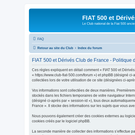
FIAT 500 et Dériv
Le Club national de la Fiat 500 anci
FAQ
Retour au site du Club
Index du forum
FIAT 500 et Dérivés Club de France - Politique d
Ces règles expliquent en détail comment « FIAT 500 et Dérivés C
« https://www.club-fiat-500.com/forum ») et phpBB (désigné ci-a
collectées lors de votre utilisation de ce site (désignées ci-aprè
Vos informations sont collectées de deux manières. Premièrement
stockés dans les fichiers temporaires de votre navigateur Intern
(désigné ci-après par « session-id »), tous deux automatiqueme
France ». Il stocke des informations sur les sujets que vous avez
Nous pouvons également créer des cookies externes au logicie
cookies créés par le logiciel phpBB.
La seconde manière de collecter des informations s’effectue par