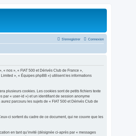
S’enregistrer
Connexion
», « nos », « FIAT 500 et Dérivés Club de France »,
 Limited », « Équipes phpBB ») utilisent les informations
a plusieurs cookies. Les cookies sont de petits fichiers texte
ès par « user-id ») et un identifiant de session anonyme
 aurez parcouru les sujets de « FIAT 500 et Dérivés Club de
eux-ci sortent du cadre de ce document, qui ne couvre que les
ication en tant qu’invité (désignée ci-après par « messages