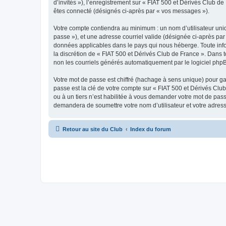
d’invités »), l’enregistrement sur « FIAT 500 et Dérivés Club 
êtes connecté (désignés ci-après par « vos messages »).
Votre compte contiendra au minimum : un nom d’utilisateur uniq
passe »), et une adresse courriel valide (désignée ci-après par 
données applicables dans le pays qui nous héberge. Toute infor
la discrétion de « FIAT 500 et Dérivés Club de France ». Dans 
non les courriels générés automatiquement par le logiciel php
Votre mot de passe est chiffré (hachage à sens unique) pour ga
passe est la clé de votre compte sur « FIAT 500 et Dérivés Clu
ou à un tiers n’est habilitée à vous demander votre mot de pass
demandera de soumettre votre nom d’utilisateur et votre adres
Retour au site du Club
Index du forum