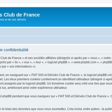
és Club de France
enne et de ses dérivés.
e confidentialité
lub de France » et ses sociétés affiliées (désignés ci-après par « nous », « notre 
près par « ils », « eux », « leur », « logiciel phpBB », « www.phpbb.com », « phpBB
s par « vos informations »).
, en naviguant sur « FIAT 500 et Dérivés Club de France », le logiciel phpBB créer
et. Les deux premiers cookies contiennent un identifiant utilisateur (désigné ci-apr
nt assignés par le logiciel phpBB. Un troisième cookie sera créé une fois que vous
 lus, améliorant ainsi votre expérience utilisateur.
l phpBB pendant que vous naviguez sur « FIAT 500 et Dérivés Club de France ». C
 le biais des données que vous nous soumettez. Cela inclut, entre autres : la publ