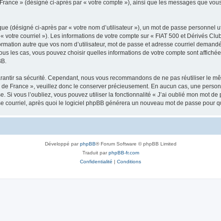
de France » (désigné ci-après par « votre compte »), ainsi que les messages que v
ue (désigné ci-après par « votre nom d’utilisateur »), un mot de passe personnel ut
« votre courriel »). Les informations de votre compte sur « FIAT 500 et Dérivés Club
mation autre que vos nom d’utilisateur, mot de passe et adresse courriel demandée l
tous les cas, vous pouvez choisir quelles informations de votre compte sont affic
BB.
rantir sa sécurité. Cependant, nous vous recommandons de ne pas réutiliser le mêm
b de France », veuillez donc le conserver précieusement. En aucun cas, une person
e. Si vous l’oubliez, vous pouvez utiliser la fonctionnalité « J’ai oublié mon mot d
se courriel, après quoi le logiciel phpBB générera un nouveau mot de passe pour q
Développé par
phpBB
® Forum Software © phpBB Limited
Traduit par
phpBB-fr.com
Confidentialité
|
Conditions