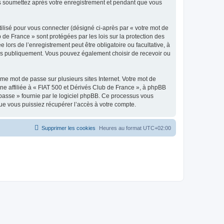
ous soumettez après votre enregistrement et pendant que vous
ilisé pour vous connecter (désigné ci-après par « votre mot de
 de France » sont protégées par les lois sur la protection des
ors de l’enregistrement peut être obligatoire ou facultative, à
hées publiquement. Vous pouvez également choisir de recevoir ou
e mot de passe sur plusieurs sites Internet. Votre mot de
ne affiliée à « FIAT 500 et Dérivés Club de France », à phpBB
e passe » fournie par le logiciel phpBB. Ce processus vous
ue vous puissiez récupérer l’accès à votre compte.
Supprimer les cookies
Heures au format
UTC+02:00