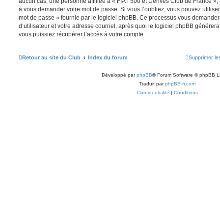
aucun cas, une personne affiliée à « FIAT 500 et Dérivés Club de France », 
à vous demander votre mot de passe. Si vous l’oubliez, vous pouvez utiliser 
mot de passe » fournie par le logiciel phpBB. Ce processus vous demande
d’utilisateur et votre adresse courriel, après quoi le logiciel phpBB génér
vous puissiez récupérer l’accès à votre compte.
Retour au site du Club
Index du forum
Supprimer le
Développé par
phpBB
® Forum Software © phpBB L
Traduit par
phpBB-fr.com
Confidentialité
|
Conditions