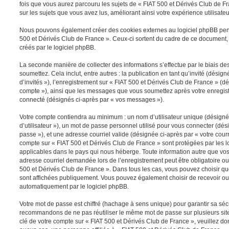
fois que vous aurez parcouru les sujets de « FIAT 500 et Dérivés Club de Fra
sur les sujets que vous avez lus, améliorant ainsi votre expérience utilisateu
Nous pouvons également créer des cookies externes au logiciel phpBB pen
500 et Dérivés Club de France ». Ceux-ci sortent du cadre de ce document,
créés par le logiciel phpBB.
La seconde manière de collecter des informations s’effectue par le biais 
soumettez. Cela inclut, entre autres : la publication en tant qu’invité (dési
d’invités »), l’enregistrement sur « FIAT 500 et Dérivés Club de France » (dé
compte »), ainsi que les messages que vous soumettez après votre enregis
connecté (désignés ci-après par « vos messages »).
Votre compte contiendra au minimum : un nom d’utilisateur unique (désigné
d’utilisateur »), un mot de passe personnel utilisé pour vous connecter (dés
passe »), et une adresse courriel valide (désignée ci-après par « votre courr
compte sur « FIAT 500 et Dérivés Club de France » sont protégées par les l
applicables dans le pays qui nous héberge. Toute information autre que vos 
adresse courriel demandée lors de l’enregistrement peut être obligatoire ou f
500 et Dérivés Club de France ». Dans tous les cas, vous pouvez choisir qu
sont affichées publiquement. Vous pouvez également choisir de recevoir ou
automatiquement par le logiciel phpBB.
Votre mot de passe est chiffré (hachage à sens unique) pour garantir sa sé
recommandons de ne pas réutiliser le même mot de passe sur plusieurs sites
clé de votre compte sur « FIAT 500 et Dérivés Club de France », veuillez d