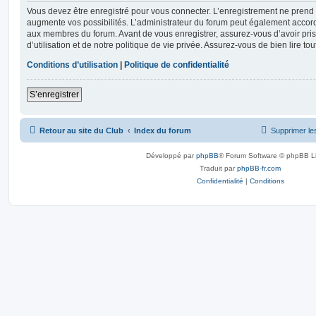
Vous devez être enregistré pour vous connecter. L’enregistrement ne pren
augmente vos possibilités. L’administrateur du forum peut également accor
aux membres du forum. Avant de vous enregistrer, assurez-vous d’avoir pri
d’utilisation et de notre politique de vie privée. Assurez-vous de bien lire to
Conditions d’utilisation
|
Politique de confidentialité
S’enregistrer
Retour au site du Club
Index du forum
Supprimer le
Développé par
phpBB
® Forum Software © phpBB L
Traduit par
phpBB-fr.com
Confidentialité
|
Conditions