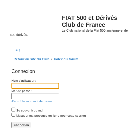
FIAT 500 et Dérivés
Club de France
Le Club national de la Fiat 500 ancienne et de
ses dérivés.
FAQ
Retour au site du Club
Index du forum
Connexion
Nom d’utilisateur :
Mot de passe :
J’ai oublié mon mot de passe
Se souvenir de moi
Masquer ma présence en ligne pour cette session