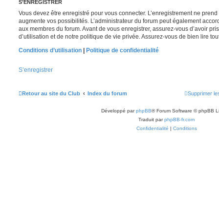
S’ENREGISTRER
Vous devez être enregistré pour vous connecter. L’enregistrement ne pren
augmente vos possibilités. L’administrateur du forum peut également accor
aux membres du forum. Avant de vous enregistrer, assurez-vous d’avoir pri
d’utilisation et de notre politique de vie privée. Assurez-vous de bien lire to
Conditions d’utilisation
|
Politique de confidentialité
S’enregistrer
Retour au site du Club
Index du forum
Supprimer le
Développé par
phpBB
® Forum Software © phpBB L
Traduit par
phpBB-fr.com
Confidentialité
|
Conditions