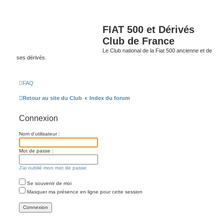
FIAT 500 et Dérivés
Club de France
Le Club national de la Fiat 500 ancienne et de
ses dérivés.
FAQ
Retour au site du Club
Index du forum
Connexion
Nom d’utilisateur :
Mot de passe :
J’ai oublié mon mot de passe
Se souvenir de moi
Masquer ma présence en ligne pour cette session