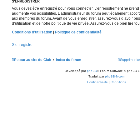
S’ENREGISTRER
Vous devez être enregistré pour vous connecter. L’enregistrement ne pren
augmente vos possibilités. L’administrateur du forum peut également accor
aux membres du forum. Avant de vous enregistrer, assurez-vous d’avoir pri
d’utilisation et de notre politique de vie privée. Assurez-vous de bien lire to
Conditions d’utilisation
|
Politique de confidentialité
S’enregistrer
Retour au site du Club
Index du forum
Supprimer le
Développé par
phpBB
® Forum Software © phpBB L
Traduit par
phpBB-fr.com
Confidentialité
|
Conditions