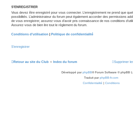
S’ENREGISTRER
Vous devez être enregistré pour vous connecter. L’enregistrement ne prend que q
possibilités. L’administrateur du forum peut également accorder des permissions ad
de vous enregistrer, assurez-vous d’avoir pris connaissance de nos conditions d’utilisa
Assurez-vous de bien lire tout le règlement du forum.
Conditions d’utilisation
|
Politique de confidentialité
S’enregistrer
Retour au site du Club
Index du forum
Supprimer le
Développé par
phpBB
® Forum Software © phpBB L
Traduit par
phpBB-fr.com
Confidentialité
|
Conditions