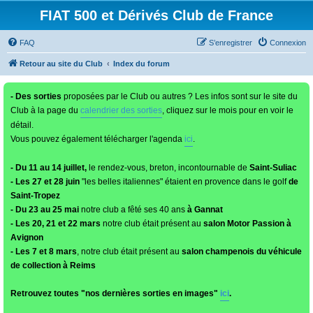
FIAT 500 et Dérivés Club de France
FAQ
S’enregistrer
Connexion
Retour au site du Club
Index du forum
- Des sorties
proposées par le Club ou autres ? Les infos sont sur le site du
Club à la page du
calendrier des sorties
, cliquez sur le mois pour en voir le
détail.
Vous pouvez également télécharger l'agenda
ici
.
- Du 11 au 14 juillet,
le rendez-vous, breton, incontournable de
Saint-Suliac
- Les 27 et 28 juin
"les belles italiennes" étaient en provence dans le golf
de
Saint-Tropez
- Du 23 au 25 mai
notre club a fêté ses 40 ans
à Gannat
- Les 20, 21 et 22 mars
notre club était présent au
salon Motor Passion à
Avignon
- Les 7 et 8 mars
, notre club était présent au
salon champenois du véhicule
de collection à Reims
Retrouvez toutes "nos dernières sorties en images"
ici
.