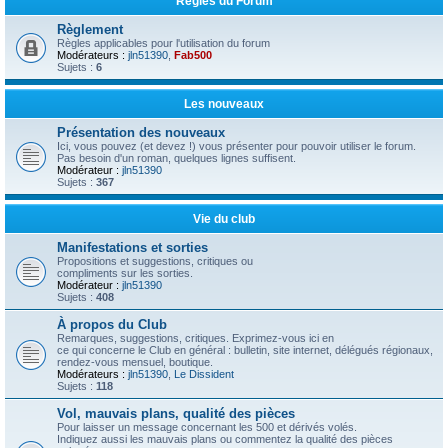
Règles du Forum
Règlement
Règles applicables pour l'utilisation du forum
Modérateurs :
jln51390
,
Fab500
Sujets :
6
Les nouveaux
Présentation des nouveaux
Ici, vous pouvez (et devez !) vous présenter pour pouvoir utiliser le forum.
Pas besoin d'un roman, quelques lignes suffisent.
Modérateur :
jln51390
Sujets :
367
Vie du club
Manifestations et sorties
Propositions et suggestions, critiques ou
compliments sur les sorties.
Modérateur :
jln51390
Sujets :
408
À propos du Club
Remarques, suggestions, critiques. Exprimez-vous ici en
ce qui concerne le Club en général : bulletin, site internet, délégués régionaux,
rendez-vous mensuel, boutique.
Modérateurs :
jln51390
,
Le Dissident
Sujets :
118
Vol, mauvais plans, qualité des pièces
Pour laisser un message concernant les 500 et dérivés volés.
Indiquez aussi les mauvais plans ou commentez la qualité des pièces