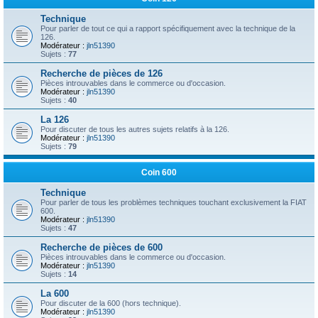
Technique
Pour parler de tout ce qui a rapport spécifiquement avec la technique de la
126.
Modérateur :
jln51390
Sujets :
77
Recherche de pièces de 126
Pièces introuvables dans le commerce ou d'occasion.
Modérateur :
jln51390
Sujets :
40
La 126
Pour discuter de tous les autres sujets relatifs à la 126.
Modérateur :
jln51390
Sujets :
79
Coin 600
Technique
Pour parler de tous les problèmes techniques touchant exclusivement la FIAT
600.
Modérateur :
jln51390
Sujets :
47
Recherche de pièces de 600
Pièces introuvables dans le commerce ou d'occasion.
Modérateur :
jln51390
Sujets :
14
La 600
Pour discuter de la 600 (hors technique).
Modérateur :
jln51390