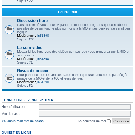
Sujets :
22
Fourre tout
Discussion libre
C'est le coin où vous pouvez parler de tout et de rien, sans queue ni tête, si
possible de ce qui touche plus ou moins à la 500 et ses dérivés, ce serait plus
logique.
Modérateur :
jln51390
Sujets :
268
Le coin vidéo
Mettez ici les liens vers des vidéos sympas que vous trouverez sur la 500 et
ses dérivés.
Modérateur :
jln51390
Sujets :
71
Revue de presse
Pour parler de tous les articles parus dans la presse, actuelle ou passée, à
propos de la 500 et de la 600 et leurs dérivés
Modérateur :
jln51390
Sujets :
52
CONNEXION
•
S’ENREGISTRER
Nom d’utilisateur :
Mot de passe :
J’ai oublié mon mot de passe
Se souvenir de moi
QUI EST EN LIGNE