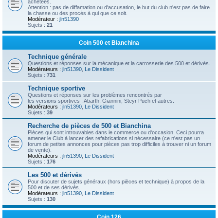
achetées.
Attention : pas de diffamation ou d'accusation, le but du club n'est pas de faire
la chasse ou des procès à qui que ce soit.
Modérateur :
jln51390
Sujets :
21
Coin 500 et Bianchina
Technique générale
Questions et réponses sur la mécanique et la carrosserie des 500 et dérivés.
Modérateurs :
jln51390
,
Le Dissident
Sujets :
731
Technique sportive
Questions et réponses sur les problèmes rencontrés par
les versions sportives : Abarth, Giannini, Steyr Puch et autres.
Modérateurs :
jln51390
,
Le Dissident
Sujets :
39
Recherche de pièces de 500 et Bianchina
Pièces qui sont introuvables dans le commerce ou d'occasion. Ceci pourra
amener le Club à lancer des refabrications si nécessaire (ce n'est pas un
forum de petites annonces pour pièces pas trop difficiles à trouver ni un forum
de vente).
Modérateurs :
jln51390
,
Le Dissident
Sujets :
176
Les 500 et dérivés
Pour discuter de sujets généraux (hors pièces et technique) à propos de la
500 et de ses dérivés.
Modérateurs :
jln51390
,
Le Dissident
Sujets :
130
Coin 126