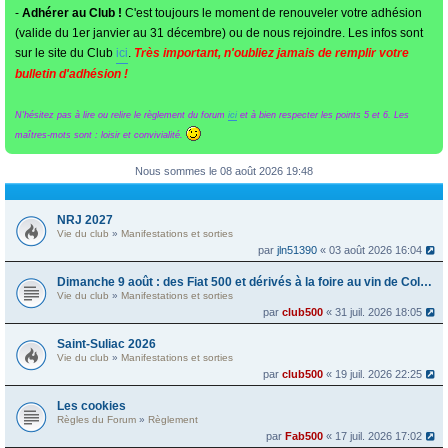
-
Adhérer au Club !
C'est toujours le moment de renouveler votre adhésion
(valide du 1er janvier au 31 décembre) ou de nous rejoindre. Les infos sont
sur le site du Club
ici
.
Très important, n'oubliez jamais de remplir votre
bulletin d'adhésion !
N'hésitez pas à lire ou relire le règlement du forum
ici
et à bien respecter les points 5 et 6. Les
maîtres-mots sont : loisir et convivialité.
Nous sommes le 08 août 2026 19:48
NRJ 2027
Vie du club
»
Manifestations et sorties
par
jln51390
« 03 août 2026 16:04
Dimanche 9 août : des Fiat 500 et dérivés à la foire au vin de Colmar
Vie du club
»
Manifestations et sorties
par
club500
« 31 juil. 2026 18:05
Saint-Suliac 2026
Vie du club
»
Manifestations et sorties
par
club500
« 19 juil. 2026 22:25
Les cookies
Règles du Forum
»
Règlement
par
Fab500
« 17 juil. 2026 17:02