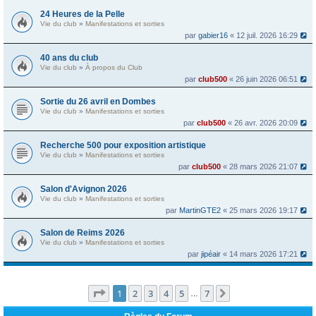
24 Heures de la Pelle
Vie du club
»
Manifestations et sorties
par
gabier16
« 12 juil. 2026 16:29
40 ans du club
Vie du club
»
À propos du Club
par
club500
« 26 juin 2026 06:51
Sortie du 26 avril en Dombes
Vie du club
»
Manifestations et sorties
par
club500
« 26 avr. 2026 20:09
Recherche 500 pour exposition artistique
Vie du club
»
Manifestations et sorties
par
club500
« 28 mars 2026 21:07
Salon d'Avignon 2026
Vie du club
»
Manifestations et sorties
par
MartinGTE2
« 25 mars 2026 19:17
Salon de Reims 2026
Vie du club
»
Manifestations et sorties
par
jipéair
« 14 mars 2026 17:21
Page
1
sur
7
1
2
3
4
5
7
Suivante
…