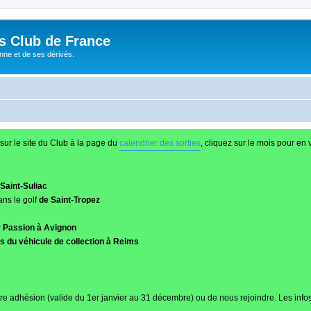
és Club de France
enne et de ses dérivés.
sur le site du Club à la page du
calendrier des sorties
, cliquez sur le mois pour en v
Saint-Suliac
ans le golf
de Saint-Tropez
r Passion à Avignon
 du véhicule de collection à Reims
re adhésion (valide du 1er janvier au 31 décembre) ou de nous rejoindre. Les infos