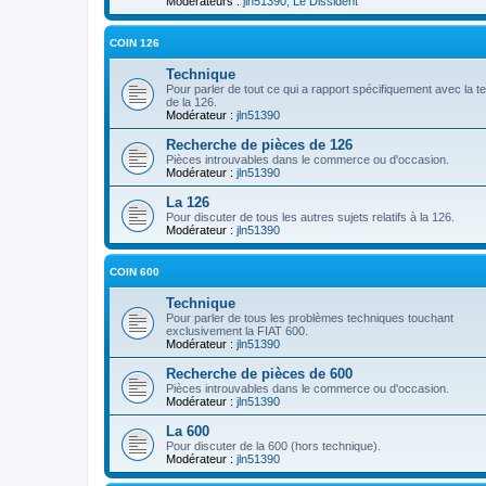
Modérateurs :
jln51390
,
Le Dissident
COIN 126
Technique
Pour parler de tout ce qui a rapport spécifiquement avec la t
de la 126.
Modérateur :
jln51390
Recherche de pièces de 126
Pièces introuvables dans le commerce ou d'occasion.
Modérateur :
jln51390
La 126
Pour discuter de tous les autres sujets relatifs à la 126.
Modérateur :
jln51390
COIN 600
Technique
Pour parler de tous les problèmes techniques touchant
exclusivement la FIAT 600.
Modérateur :
jln51390
Recherche de pièces de 600
Pièces introuvables dans le commerce ou d'occasion.
Modérateur :
jln51390
La 600
Pour discuter de la 600 (hors technique).
Modérateur :
jln51390