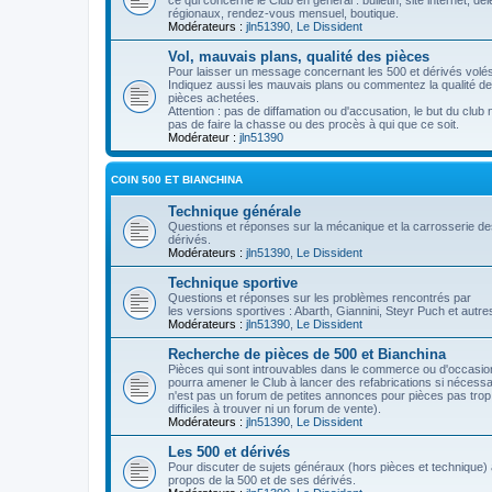
ce qui concerne le Club en général : bulletin, site internet, dé
régionaux, rendez-vous mensuel, boutique.
Modérateurs :
jln51390
,
Le Dissident
Vol, mauvais plans, qualité des pièces
Pour laisser un message concernant les 500 et dérivés volés
Indiquez aussi les mauvais plans ou commentez la qualité d
pièces achetées.
Attention : pas de diffamation ou d'accusation, le but du club 
pas de faire la chasse ou des procès à qui que ce soit.
Modérateur :
jln51390
COIN 500 ET BIANCHINA
Technique générale
Questions et réponses sur la mécanique et la carrosserie de
dérivés.
Modérateurs :
jln51390
,
Le Dissident
Technique sportive
Questions et réponses sur les problèmes rencontrés par
les versions sportives : Abarth, Giannini, Steyr Puch et autre
Modérateurs :
jln51390
,
Le Dissident
Recherche de pièces de 500 et Bianchina
Pièces qui sont introuvables dans le commerce ou d'occasio
pourra amener le Club à lancer des refabrications si nécessa
n'est pas un forum de petites annonces pour pièces pas trop
difficiles à trouver ni un forum de vente).
Modérateurs :
jln51390
,
Le Dissident
Les 500 et dérivés
Pour discuter de sujets généraux (hors pièces et technique)
propos de la 500 et de ses dérivés.