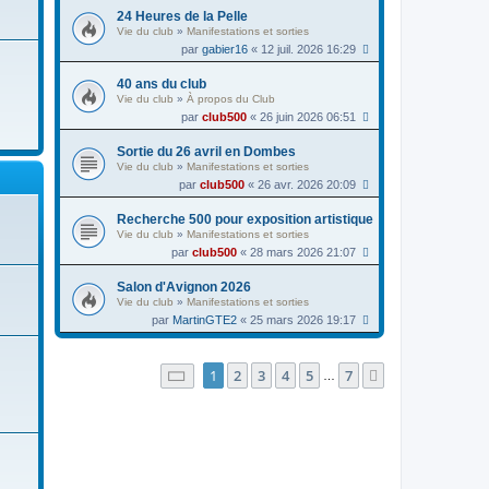
24 Heures de la Pelle
Vie du club
»
Manifestations et sorties
par
gabier16
« 12 juil. 2026 16:29
40 ans du club
Vie du club
»
À propos du Club
par
club500
« 26 juin 2026 06:51
Sortie du 26 avril en Dombes
Vie du club
»
Manifestations et sorties
par
club500
« 26 avr. 2026 20:09
Recherche 500 pour exposition artistique
Vie du club
»
Manifestations et sorties
par
club500
« 28 mars 2026 21:07
Salon d'Avignon 2026
Vie du club
»
Manifestations et sorties
par
MartinGTE2
« 25 mars 2026 19:17
Page
1
sur
7
1
2
3
4
5
7
Suivante
…