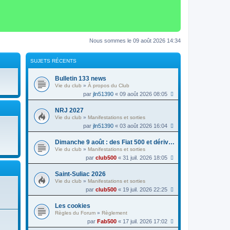
Nous sommes le 09 août 2026 14:34
SUJETS RÉCENTS
Bulletin 133 news
Vie du club
»
À propos du Club
par
jln51390
« 09 août 2026 08:05
NRJ 2027
Vie du club
»
Manifestations et sorties
par
jln51390
« 03 août 2026 16:04
Dimanche 9 août : des Fiat 500 et dérivés à la foire au vin de Colmar
Vie du club
»
Manifestations et sorties
par
club500
« 31 juil. 2026 18:05
Saint-Suliac 2026
Vie du club
»
Manifestations et sorties
par
club500
« 19 juil. 2026 22:25
Les cookies
Règles du Forum
»
Règlement
par
Fab500
« 17 juil. 2026 17:02