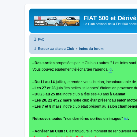
FIAT 500 et Dériv
Le Club national de la Fiat 500 anci
FAQ
Retour au site du Club
Index du forum
- Des sorties
proposées par le Club ou autres ? Les infos sont 
Vous pouvez également télécharger l'agenda
ici
.
- Du 11 au 14 juillet,
le rendez-vous, breton, incontournable de
- Les 27 et 28 juin
"les belles italiennes" étaient en provence d
- Du 23 au 25 mai
notre club a fêté ses 40 ans
à Gannat
- Les 20, 21 et 22 mars
notre club était présent au
salon Moto
- Les 7 et 8 mars
, notre club était présent au
salon champenois
Retrouvez toutes "nos dernières sorties en images"
ici
.
-
Adhérer au Club !
C'est toujours le moment de renouveler vot