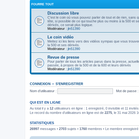
FOURRE TOUT
Discussion libre
C'est le coin où vous pouvez parler de tout et de rien, sans 
tête, si possible de ce qui touche plus ou moins à la 500 et s
dérivés, ce serait plus logique.
Modérateur :
jln51390
Le coin vidéo
Mettez ici les liens vers des vidéos sympas que vous trouve
la 500 et ses dérivés.
Modérateur :
jln51390
Revue de presse
Pour parler de tous les articles parus dans la presse, actuell
passée, à propos de la 500 et de la 600 et leurs dérivés
Modérateur :
jln51390
CONNEXION
•
S’ENREGISTRER
Nom d’utilisateur :
Mot de passe :
QUI EST EN LIGNE
Au total il y a
12
utilisateurs en ligne : 1 enregistré, 0 invisible et 11 invi
Le record du nombre d’utilisateurs en ligne est de
2275
, le 31 mai 2026 1
STATISTIQUES
26997
messages •
2703
sujets •
1760
membres • Le membre enregistré l