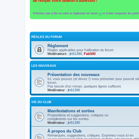
de remplir votre bulletin d'adhésion !
N'hésitez pas à lire ou relire le règlement du forum
ici
et à bien respecter les points
RÈGLES DU FORUM
Règlement
Règles applicables pour l'utilisation du forum
Modérateurs :
jln51390
,
Fab500
LES NOUVEAUX
Présentation des nouveaux
Ici, vous pouvez (et devez !) vous présenter pour pouvoir util
forum.
Pas besoin d'un roman, quelques lignes suffisent.
Modérateur :
jln51390
VIE DU CLUB
Manifestations et sorties
Propositions et suggestions, critiques ou
compliments sur les sorties.
Modérateur :
jln51390
À propos du Club
Remarques, suggestions, critiques. Exprimez-vous ici en