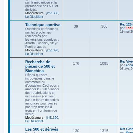
n
sur la mécanique et la
i
carrosserie des 500 et
j
s
e
dérivés.
r
Modérateurs :
jln51390
,
e
s
m
Le Dissident
e
s
t
a
D
Technique sportive
Re: 126
s
S
M
39
366
e
par
Fab
Questions et réponses
a
s
g
r
19 mai 2
sur les problèmes
g
u
e
n
rencontrés par
e
e
i
les versions sportives :
j
s
e
Abarth, Giannini, Steyr
s
r
Puch et autres.
e
s
m
Modérateurs :
jln51390
,
e
Le Dissident
s
t
a
s
D
Recherche de
Re: Vive
S
M
176
1095
a
s
g
e
par
Anna
pièces de 500 et
g
r
05 avr. 
Bianchina
e
u
e
n
e
Pièces qui sont
i
introuvables dans le
j
s
e
s
commerce ou
r
d'occasion. Ceci pourra
e
s
m
amener le Club à lancer
e
des refabrications si
s
t
a
nécessaire (ce n'est
s
pas un forum de petites
a
s
g
annonces pour pièces
g
pas trop difficiles à
e
e
trouver ni un forum de
vente).
s
Modérateurs :
jln51390
,
Le Dissident
D
Les 500 et dérivés
Re: Gia
S
M
130
1315
e
par
Mons