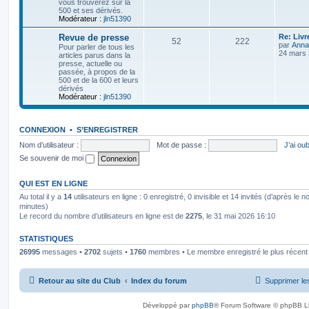
vous trouverez sur la
i
s
500 et ses dérivés.
j
s
e
Modérateur :
jln51390
r
e
s
m
D
Revue de presse
Re: Livr
S
M
52
222
e
e
par
Anna
Pour parler de tous les
s
t
a
r
24 mars 
articles parus dans la
s
u
e
n
presse, actuelle ou
a
s
g
i
passée, à propos de la
g
j
s
e
500 et de la 600 et leurs
e
r
e
dérivés
e
s
m
Modérateur :
jln51390
e
s
s
t
a
s
a
CONNEXION
•
S’ENREGISTRER
s
g
g
e
Nom d’utilisateur :
Mot de passe :
J’ai ou
e
Se souvenir de moi
s
QUI EST EN LIGNE
Au total il y a
14
utilisateurs en ligne : 0 enregistré, 0 invisible et 14 invités (d’après le 
minutes)
Le record du nombre d’utilisateurs en ligne est de
2275
, le 31 mai 2026 16:10
STATISTIQUES
26995
messages •
2702
sujets •
1760
membres • Le membre enregistré le plus récent
Retour au site du Club
Index du forum
Supprimer le
Développé par
phpBB
® Forum Software © phpBB L