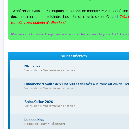
-
Adhérer au Club !
C'est toujours le moment de renouveler votre adhésion 
décembre) ou de nous rejoindre. Les infos sont sur le site du Club
ici
.
Très 
remplir votre bulletin d'adhésion !
N'hésitez pas à lire ou relire le règlement du forum
ici
et à bien respecter les points 5 et 6. Les maît
SUJETS RÉCENTS
NRJ 2027
Vie du club
»
Manifestations et sorties
Dimanche 9 août : des Fiat 500 et dérivés à la foire au vin de C
Vie du club
»
Manifestations et sorties
Saint-Suliac 2026
Vie du club
»
Manifestations et sorties
Les cookies
Règles du Forum
»
Règlement