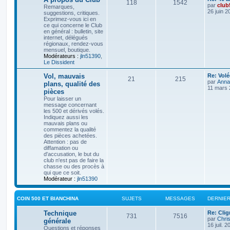
s
S
M
118
1542
e
par
club
Remarques,
a
s
g
r
26 juin 2
suggestions, critiques.
g
u
e
n
Exprimez-vous ici en
e
e
i
ce qui concerne le Club
j
s
e
en général : bulletin, site
s
r
internet, délégués
e
s
m
régionaux, rendez-vous
e
mensuel, boutique.
s
t
a
Modérateurs :
jln51390
,
s
Le Dissident
a
s
g
g
D
Vol, mauvais
Re: Vol
S
M
21
215
e
e
e
par
Anna
plans, qualité des
r
11 mars 
pièces
u
e
n
s
Pour laisser un
i
message concernant
j
s
e
les 500 et dérivés volés.
r
Indiquez aussi les
e
s
m
mauvais plans ou
e
commentez la qualité
s
t
a
des pièces achetées.
s
Attention : pas de
a
s
g
diffamation ou
g
d'accusation, le but du
e
e
club n'est pas de faire la
chasse ou des procès à
s
qui que ce soit.
Modérateur :
jln51390
COIN 500 ET BIANCHINA
SUJETS
MESSAGES
DERNIE
D
Technique
Re: Cli
S
M
731
7516
e
par
Chris
générale
r
16 juil. 
Questions et réponses
u
e