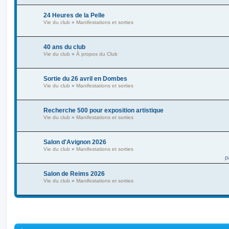
24 Heures de la Pelle
Vie du club
»
Manifestations et sorties
40 ans du club
Vie du club
»
À propos du Club
Sortie du 26 avril en Dombes
Vie du club
»
Manifestations et sorties
Recherche 500 pour exposition artistique
Vie du club
»
Manifestations et sorties
Salon d'Avignon 2026
Vie du club
»
Manifestations et sorties
p
Salon de Reims 2026
Vie du club
»
Manifestations et sorties