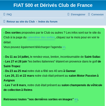
FIAT 500 et Dérivés Club de France
FAQ
S’enregistrer
Connexion
Retour au site du Club
Index du forum
- Des sorties
proposées par le Club ou autres ? Les infos sont sur le site du
Club à la page du
calendrier des sorties
, cliquez sur le mois pour en voir le
détail.
Vous pouvez également télécharger l'agenda
ici
.
- Du 11 au 14 juillet,
le rendez-vous, breton, incontournable de
Saint-Suliac
- Les 27 et 28 juin
"les belles italiennes" étaient en provence dans le golf
de
Saint-Tropez
- Du 23 au 25 mai
notre club a fêté ses 40 ans
à Gannat
- Les 20, 21 et 22 mars
notre club était présent au
salon Motor Passion à
Avignon
- Les 7 et 8 mars
, notre club était présent au
salon champenois du véhicule
de collection à Reims
Retrouvez toutes "nos dernières sorties en images"
ici
.