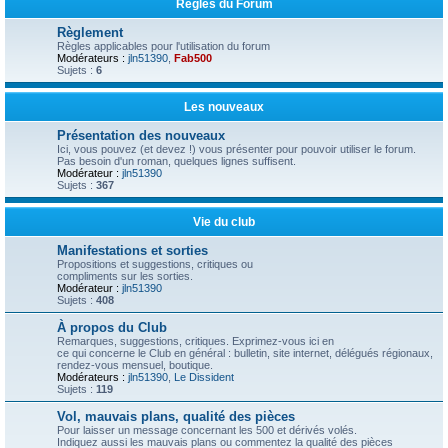
Règles du Forum
Règlement
Règles applicables pour l'utilisation du forum
Modérateurs :
jln51390
,
Fab500
Sujets :
6
Les nouveaux
Présentation des nouveaux
Ici, vous pouvez (et devez !) vous présenter pour pouvoir utiliser le forum.
Pas besoin d'un roman, quelques lignes suffisent.
Modérateur :
jln51390
Sujets :
367
Vie du club
Manifestations et sorties
Propositions et suggestions, critiques ou
compliments sur les sorties.
Modérateur :
jln51390
Sujets :
408
À propos du Club
Remarques, suggestions, critiques. Exprimez-vous ici en
ce qui concerne le Club en général : bulletin, site internet, délégués régionaux,
rendez-vous mensuel, boutique.
Modérateurs :
jln51390
,
Le Dissident
Sujets :
119
Vol, mauvais plans, qualité des pièces
Pour laisser un message concernant les 500 et dérivés volés.
Indiquez aussi les mauvais plans ou commentez la qualité des pièces