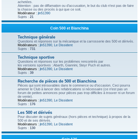
achetées.
Attention : pas de diffamation ou d'accusation, le but du club n'est pas de faire
la chasse ou des procès à qui que ce soit.
Modérateur :
jln51390
Sujets :
21
Coin 500 et Bianchina
Technique générale
Questions et réponses sur la mécanique et la carrosserie des 500 et dérivés.
Modérateurs :
jln51390
,
Le Dissident
Sujets :
731
Technique sportive
Questions et réponses sur les problèmes rencontrés par
les versions sportives : Abarth, Giannini, Steyr Puch et autres.
Modérateurs :
jln51390
,
Le Dissident
Sujets :
39
Recherche de pièces de 500 et Bianchina
Pièces qui sont introuvables dans le commerce ou d'occasion. Ceci pourra
amener le Club à lancer des refabrications si nécessaire (ce n'est pas un
forum de petites annonces pour pièces pas trop difficiles à trouver ni un forum
de vente).
Modérateurs :
jln51390
,
Le Dissident
Sujets :
176
Les 500 et dérivés
Pour discuter de sujets généraux (hors pièces et technique) à propos de la
500 et de ses dérivés.
Modérateurs :
jln51390
,
Le Dissident
Sujets :
130