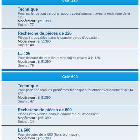
Coin 126
Technique
Pour parler de tout ce qui a rapport spécifiquement avec la technique de la
126.
Modérateur :
jln51390
Sujets :
77
Recherche de pièces de 126
Pièces introuvables dans le commerce ou d'occasion.
Modérateur :
jln51390
Sujets :
40
La 126
Pour discuter de tous les autres sujets relatifs à la 126.
Modérateur :
jln51390
Sujets :
79
Coin 600
Technique
Pour parler de tous les problèmes techniques touchant exclusivement la FIAT
600.
Modérateur :
jln51390
Sujets :
47
Recherche de pièces de 600
Pièces introuvables dans le commerce ou d'occasion.
Modérateur :
jln51390
Sujets :
14
La 600
Pour discuter de la 600 (hors technique).
Modérateur :
jln51390