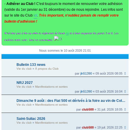
-
Adhérer au Club !
C'est toujours le moment de renouveler votre adhésion
(valide du 1er janvier au 31 décembre) ou de nous rejoindre. Les infos sont
sur le site du Club
ici
.
Très important, n'oubliez jamais de remplir votre
bulletin d'adhésion !
N'hésitez pas à lire ou relire le règlement du forum
ici
et à bien respecter les points 5 et 6. Les
maîtres-mots sont : loisir et convivialité.
Nous sommes le 10 août 2026 21:01
Bulletin 133 news
Vie du club
»
À propos du Club
par
jln51390
« 09 août 2026 08:05
NRJ 2027
Vie du club
»
Manifestations et sorties
par
jln51390
« 03 août 2026 16:04
Dimanche 9 août : des Fiat 500 et dérivés à la foire au vin de Colmar
Vie du club
»
Manifestations et sorties
par
club500
« 31 juil. 2026 18:05
Saint-Suliac 2026
Vie du club
»
Manifestations et sorties
par
club500
« 19 juil. 2026 22:25