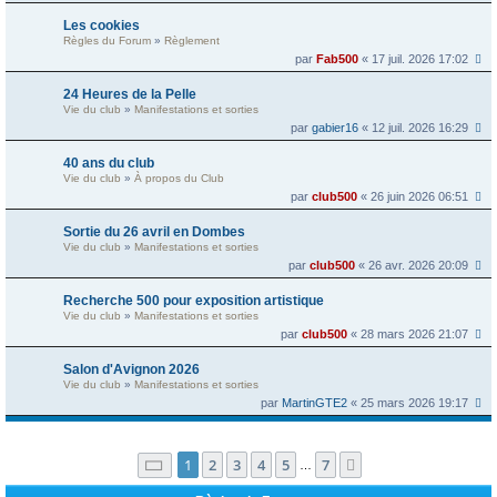
Les cookies
Règles du Forum
»
Règlement
par
Fab500
« 17 juil. 2026 17:02
24 Heures de la Pelle
Vie du club
»
Manifestations et sorties
par
gabier16
« 12 juil. 2026 16:29
40 ans du club
Vie du club
»
À propos du Club
par
club500
« 26 juin 2026 06:51
Sortie du 26 avril en Dombes
Vie du club
»
Manifestations et sorties
par
club500
« 26 avr. 2026 20:09
Recherche 500 pour exposition artistique
Vie du club
»
Manifestations et sorties
par
club500
« 28 mars 2026 21:07
Salon d'Avignon 2026
Vie du club
»
Manifestations et sorties
par
MartinGTE2
« 25 mars 2026 19:17
Page
1
sur
7
1
2
3
4
5
7
Suivante
…