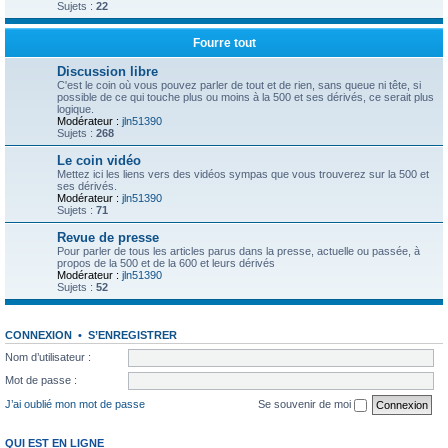
Sujets :
22
Fourre tout
Discussion libre
C'est le coin où vous pouvez parler de tout et de rien, sans queue ni tête, si
possible de ce qui touche plus ou moins à la 500 et ses dérivés, ce serait plus
logique.
Modérateur :
jln51390
Sujets :
268
Le coin vidéo
Mettez ici les liens vers des vidéos sympas que vous trouverez sur la 500 et
ses dérivés.
Modérateur :
jln51390
Sujets :
71
Revue de presse
Pour parler de tous les articles parus dans la presse, actuelle ou passée, à
propos de la 500 et de la 600 et leurs dérivés
Modérateur :
jln51390
Sujets :
52
CONNEXION
•
S’ENREGISTRER
Nom d’utilisateur :
Mot de passe :
J’ai oublié mon mot de passe
Se souvenir de moi
QUI EST EN LIGNE