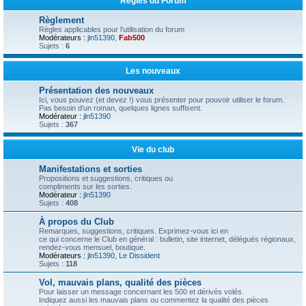
Règles du Forum
Règlement
Règles applicables pour l'utilisation du forum
Modérateurs :
jln51390
,
Fab500
Sujets :
6
Les nouveaux
Présentation des nouveaux
Ici, vous pouvez (et devez !) vous présenter pour pouvoir utiliser le forum.
Pas besoin d'un roman, quelques lignes suffisent.
Modérateur :
jln51390
Sujets :
367
Vie du club
Manifestations et sorties
Propositions et suggestions, critiques ou
compliments sur les sorties.
Modérateur :
jln51390
Sujets :
408
À propos du Club
Remarques, suggestions, critiques. Exprimez-vous ici en
ce qui concerne le Club en général : bulletin, site internet, délégués régionaux,
rendez-vous mensuel, boutique.
Modérateurs :
jln51390
,
Le Dissident
Sujets :
118
Vol, mauvais plans, qualité des pièces
Pour laisser un message concernant les 500 et dérivés volés.
Indiquez aussi les mauvais plans ou commentez la qualité des pièces