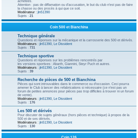
achetées.
Attention : pas de diffamation ou d'accusation, le but du club n'est pas de faire
la chasse ou des procès à qui que ce soit.
Modérateur :
jln51390
Sujets :
21
Coin 500 et Bianchina
Technique générale
Questions et réponses sur la mécanique et la carrosserie des 500 et dérivés.
Modérateurs :
jln51390
,
Le Dissident
Sujets :
731
Technique sportive
Questions et réponses sur les problèmes rencontrés par
les versions sportives : Abarth, Giannini, Steyr Puch et autres.
Modérateurs :
jln51390
,
Le Dissident
Sujets :
39
Recherche de pièces de 500 et Bianchina
Pièces qui sont introuvables dans le commerce ou d'occasion. Ceci pourra
amener le Club à lancer des refabrications si nécessaire (ce n'est pas un
forum de petites annonces pour pièces pas trop difficiles à trouver ni un forum
de vente).
Modérateurs :
jln51390
,
Le Dissident
Sujets :
176
Les 500 et dérivés
Pour discuter de sujets généraux (hors pièces et technique) à propos de la
500 et de ses dérivés.
Modérateurs :
jln51390
,
Le Dissident
Sujets :
130
Coin 126