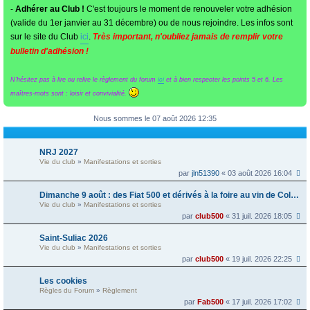
-
Adhérer au Club !
C'est toujours le moment de renouveler votre adhésion
(valide du 1er janvier au 31 décembre) ou de nous rejoindre. Les infos sont
sur le site du Club
ici
.
Très important, n'oubliez jamais de remplir votre
bulletin d'adhésion !
N'hésitez pas à lire ou relire le règlement du forum
ici
et à bien respecter les points 5 et 6. Les
maîtres-mots sont : loisir et convivialité.
Nous sommes le 07 août 2026 12:35
NRJ 2027
Vie du club
»
Manifestations et sorties
par
jln51390
« 03 août 2026 16:04
Dimanche 9 août : des Fiat 500 et dérivés à la foire au vin de Colmar
Vie du club
»
Manifestations et sorties
par
club500
« 31 juil. 2026 18:05
Saint-Suliac 2026
Vie du club
»
Manifestations et sorties
par
club500
« 19 juil. 2026 22:25
Les cookies
Règles du Forum
»
Règlement
par
Fab500
« 17 juil. 2026 17:02