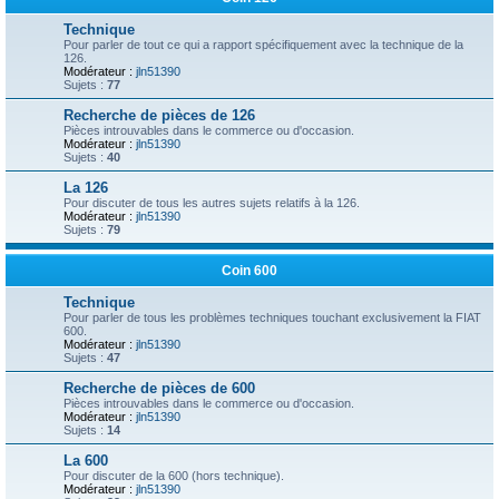
Technique
Pour parler de tout ce qui a rapport spécifiquement avec la technique de la
126.
Modérateur :
jln51390
Sujets :
77
Recherche de pièces de 126
Pièces introuvables dans le commerce ou d'occasion.
Modérateur :
jln51390
Sujets :
40
La 126
Pour discuter de tous les autres sujets relatifs à la 126.
Modérateur :
jln51390
Sujets :
79
Coin 600
Technique
Pour parler de tous les problèmes techniques touchant exclusivement la FIAT
600.
Modérateur :
jln51390
Sujets :
47
Recherche de pièces de 600
Pièces introuvables dans le commerce ou d'occasion.
Modérateur :
jln51390
Sujets :
14
La 600
Pour discuter de la 600 (hors technique).
Modérateur :
jln51390