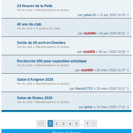
24 Heures de la Pelle
Vie du club
»
Manifestations et sorties
par
gabier16
« 12 juil. 2026 16:29
40 ans du club
Vie du club
»
À propos du Club
par
club500
« 26 juin 2026 06:51
Sortie du 26 avril en Dombes
Vie du club
»
Manifestations et sorties
par
club500
« 26 avr. 2026 20:09
Recherche 500 pour exposition artistique
Vie du club
»
Manifestations et sorties
par
club500
« 28 mars 2026 21:07
Salon d'Avignon 2026
Vie du club
»
Manifestations et sorties
par
MartinGTE2
« 25 mars 2026 19:17
Salon de Reims 2026
Vie du club
»
Manifestations et sorties
par
jipéair
« 14 mars 2026 17:21
Page
1
sur
7
1
2
3
4
5
7
Suivante
…