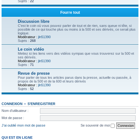
Sujets :
22
Fourre tout
Discussion libre
C'est le coin où vous pouvez parler de tout et de rien, sans queue ni tête, si
possible de ce qui touche plus ou moins à la 500 et ses dérivés, ce serait plus
logique.
Modérateur :
jln51390
Sujets :
268
Le coin vidéo
Mettez ici les liens vers des vidéos sympas que vous trouverez sur la 500 et
ses dérivés.
Modérateur :
jln51390
Sujets :
71
Revue de presse
Pour parler de tous les articles parus dans la presse, actuelle ou passée, à
propos de la 500 et de la 600 et leurs dérivés
Modérateur :
jln51390
Sujets :
52
CONNEXION
•
S’ENREGISTRER
Nom d’utilisateur :
Mot de passe :
J’ai oublié mon mot de passe
Se souvenir de moi
QUI EST EN LIGNE