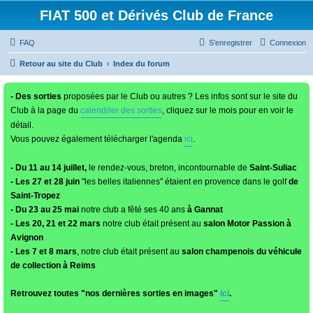
FIAT 500 et Dérivés Club de France
FAQ
S’enregistrer
Connexion
Retour au site du Club
Index du forum
- Des sorties
proposées par le Club ou autres ? Les infos sont sur le site du
Club à la page du
calendrier des sorties
, cliquez sur le mois pour en voir le
détail.
Vous pouvez également télécharger l'agenda
ici
.
- Du 11 au 14 juillet,
le rendez-vous, breton, incontournable de
Saint-Suliac
- Les 27 et 28 juin
"les belles italiennes" étaient en provence dans le golf
de
Saint-Tropez
- Du 23 au 25 mai
notre club a fêté ses 40 ans
à Gannat
- Les 20, 21 et 22 mars
notre club était présent au
salon Motor Passion à
Avignon
- Les 7 et 8 mars
, notre club était présent au
salon champenois du véhicule
de collection à Reims
Retrouvez toutes "nos dernières sorties en images"
ici
.