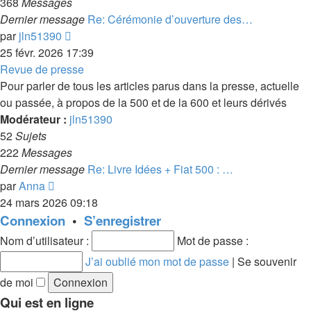
368
Messages
Dernier message
Re: Cérémonie d’ouverture des…
Voir
par
jln51390
le
25 févr. 2026 17:39
dernier
Revue de presse
message
Pour parler de tous les articles parus dans la presse, actuelle
ou passée, à propos de la 500 et de la 600 et leurs dérivés
Modérateur :
jln51390
52
Sujets
222
Messages
Dernier message
Re: Livre Idées + Fiat 500 : …
Voir
par
Anna
le
24 mars 2026 09:18
dernier
Connexion
•
S’enregistrer
message
Nom d’utilisateur :
Mot de passe :
J’ai oublié mon mot de passe
|
Se souvenir
de moi
Qui est en ligne