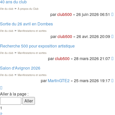
40 ans du club
»
Vie du club
À propos du Club
par
club500
« 26 juin 2026 06:51
Sortie du 26 avril en Dombes
»
Vie du club
Manifestations et sorties
par
club500
« 26 avr. 2026 20:09
Recherche 500 pour exposition artistique
»
Vie du club
Manifestations et sorties
par
club500
« 28 mars 2026 21:07
Salon d'Avignon 2026
»
Vie du club
Manifestations et sorties
par
MartinGTE2
« 25 mars 2026 19:17
Page
1
Aller à la page :
sur
7
1
2