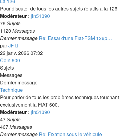
dernier
La 126
message
Pour discuter de tous les autres sujets relatifs à la 126.
Modérateur :
jln51390
79
Sujets
1120
Messages
Dernier message
Re: Essai d'une Fiat-FSM 126p…
Voir
par
JF
le
22 janv. 2026 07:32
dernier
Coin 600
message
Sujets
Messages
Dernier message
Technique
Pour parler de tous les problèmes techniques touchant
exclusivement la FIAT 600.
Modérateur :
jln51390
47
Sujets
467
Messages
Dernier message
Re: Fixation sous le véhicule