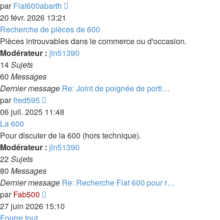
Voir
par
Fiat600abarth
le
20 févr. 2026 13:21
dernier
Recherche de pièces de 600
message
Pièces introuvables dans le commerce ou d'occasion.
Modérateur :
jln51390
14
Sujets
60
Messages
Dernier message
Re: Joint de poignée de porti…
Voir
par
fred595
le
06 juil. 2025 11:48
dernier
La 600
message
Pour discuter de la 600 (hors technique).
Modérateur :
jln51390
22
Sujets
80
Messages
Dernier message
Re: Recherche Fiat 600 pour r…
Voir
par
Fab500
le
27 juin 2026 15:10
dernier
Fourre tout