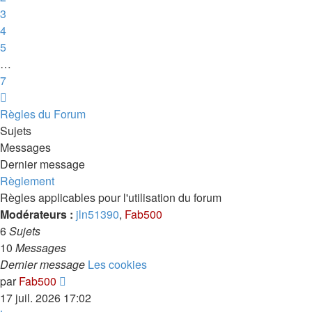
3
4
5
…
7
Suivante
Règles du Forum
Sujets
Messages
Dernier message
Règlement
Règles applicables pour l'utilisation du forum
Modérateurs :
jln51390
,
Fab500
6
Sujets
10
Messages
Dernier message
Les cookies
Voir
par
Fab500
le
17 juil. 2026 17:02