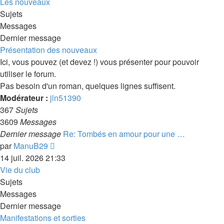
dernier
Les nouveaux
message
Sujets
Messages
Dernier message
Présentation des nouveaux
Ici, vous pouvez (et devez !) vous présenter pour pouvoir
utiliser le forum.
Pas besoin d'un roman, quelques lignes suffisent.
Modérateur :
jln51390
367
Sujets
3609
Messages
Dernier message
Re: Tombés en amour pour une …
Voir
par
ManuB29
le
14 juil. 2026 21:33
dernier
Vie du club
message
Sujets
Messages
Dernier message
Manifestations et sorties