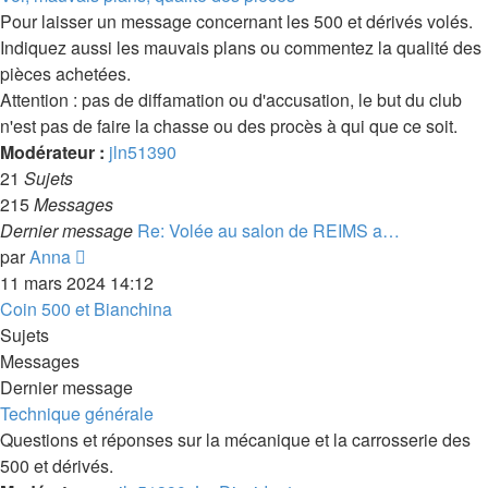
message
Pour laisser un message concernant les 500 et dérivés volés.
Indiquez aussi les mauvais plans ou commentez la qualité des
pièces achetées.
Attention : pas de diffamation ou d'accusation, le but du club
n'est pas de faire la chasse ou des procès à qui que ce soit.
Modérateur :
jln51390
21
Sujets
215
Messages
Dernier message
Re: Volée au salon de REIMS a…
Voir
par
Anna
le
11 mars 2024 14:12
dernier
Coin 500 et Bianchina
message
Sujets
Messages
Dernier message
Technique générale
Questions et réponses sur la mécanique et la carrosserie des
500 et dérivés.