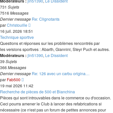
Modérateurs :
jln51390
,
Le Dissident
731
Sujets
7516
Messages
Dernier message
Re: Clignotants
Voir
par
Christouille
le
16 juil. 2026 18:51
dernier
Technique sportive
message
Questions et réponses sur les problèmes rencontrés par
les versions sportives : Abarth, Giannini, Steyr Puch et autres.
Modérateurs :
jln51390
,
Le Dissident
39
Sujets
366
Messages
Dernier message
Re: 126 avec un carbu origina…
Voir
par
Fab500
le
19 mai 2026 11:42
dernier
Recherche de pièces de 500 et Bianchina
message
Pièces qui sont introuvables dans le commerce ou d'occasion.
Ceci pourra amener le Club à lancer des refabrications si
nécessaire (ce n'est pas un forum de petites annonces pour