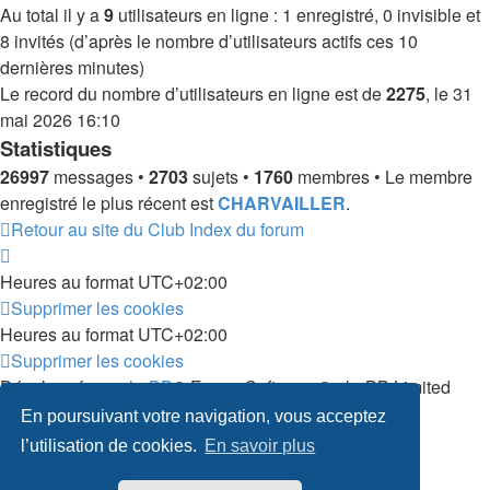
Au total il y a
9
utilisateurs en ligne : 1 enregistré, 0 invisible et
8 invités (d’après le nombre d’utilisateurs actifs ces 10
dernières minutes)
Le record du nombre d’utilisateurs en ligne est de
2275
, le 31
mai 2026 16:10
Statistiques
26997
messages •
2703
sujets •
1760
membres • Le membre
enregistré le plus récent est
CHARVAILLER
.
Retour au site du Club
Index du forum
Heures au format
UTC+02:00
Supprimer les cookies
Heures au format
UTC+02:00
Supprimer les cookies
Développé par
phpBB
® Forum Software © phpBB Limited
Traduit par
phpBB-fr.com
En poursuivant votre navigation, vous acceptez
Confidentialité
|
Conditions
l’utilisation de cookies.
En savoir plus