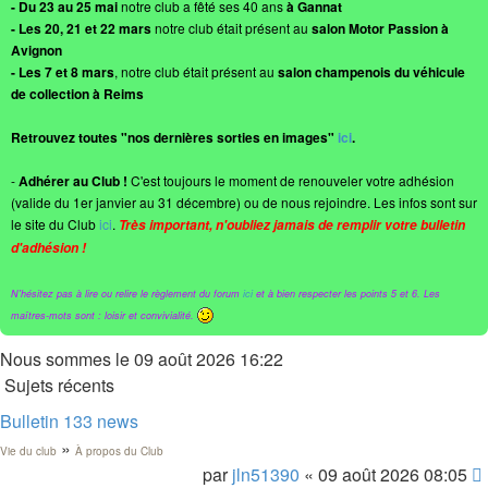
- Du 23 au 25 mai
notre club a fêté ses 40 ans
à Gannat
- Les 20, 21 et 22 mars
notre club était présent au
salon Motor Passion à
Avignon
- Les 7 et 8 mars
, notre club était présent au
salon champenois du véhicule
de collection à Reims
Retrouvez toutes "nos dernières sorties en images"
ici
.
-
Adhérer au Club !
C'est toujours le moment de renouveler votre adhésion
(valide du 1er janvier au 31 décembre) ou de nous rejoindre. Les infos sont sur
le site du Club
ici
.
Très important, n'oubliez jamais de remplir votre bulletin
d'adhésion !
N'hésitez pas à lire ou relire le règlement du forum
ici
et à bien respecter les points 5 et 6. Les
maîtres-mots sont : loisir et convivialité.
Nous sommes le 09 août 2026 16:22
Sujets récents
Bulletin 133 news
»
Vie du club
À propos du Club
par
jln51390
« 09 août 2026 08:05