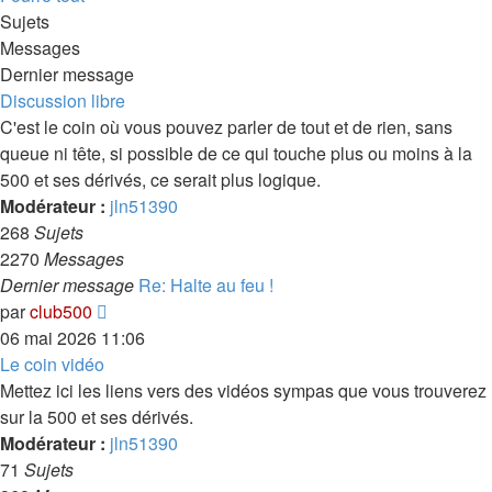
message
Sujets
Messages
Dernier message
Discussion libre
C'est le coin où vous pouvez parler de tout et de rien, sans
queue ni tête, si possible de ce qui touche plus ou moins à la
500 et ses dérivés, ce serait plus logique.
Modérateur :
jln51390
268
Sujets
2270
Messages
Dernier message
Re: Halte au feu !
Voir
par
club500
le
06 mai 2026 11:06
dernier
Le coin vidéo
message
Mettez ici les liens vers des vidéos sympas que vous trouverez
sur la 500 et ses dérivés.
Modérateur :
jln51390
71
Sujets