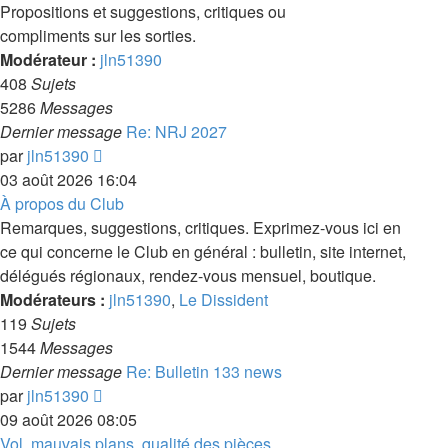
Propositions et suggestions, critiques ou
compliments sur les sorties.
Modérateur :
jln51390
408
Sujets
5286
Messages
Dernier message
Re: NRJ 2027
Voir
par
jln51390
le
03 août 2026 16:04
dernier
À propos du Club
message
Remarques, suggestions, critiques. Exprimez-vous ici en
ce qui concerne le Club en général : bulletin, site internet,
délégués régionaux, rendez-vous mensuel, boutique.
Modérateurs :
jln51390
,
Le Dissident
119
Sujets
1544
Messages
Dernier message
Re: Bulletin 133 news
Voir
par
jln51390
le
09 août 2026 08:05
dernier
Vol, mauvais plans, qualité des pièces