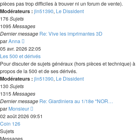
pièces pas trop difficiles à trouver ni un forum de vente).
Modérateurs :
jln51390
,
Le Dissident
176
Sujets
1095
Messages
Dernier message
Re: Vive les imprimantes 3D
Voir
par
Anna
le
05 avr. 2026 22:05
dernier
Les 500 et dérivés
message
Pour discuter de sujets généraux (hors pièces et technique) à
propos de la 500 et de ses dérivés.
Modérateurs :
jln51390
,
Le Dissident
130
Sujets
1315
Messages
Dernier message
Re: Giardiniera au 1/18e "NOR…
Voir
par
Monsieur
le
02 août 2026 09:51
dernier
Coin 126
message
Sujets
Messages