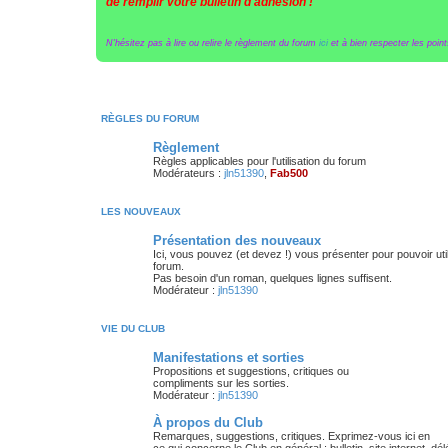
de remplir votre bulletin d'adhésion !
N'hésitez pas à lire ou relire le règlement du forum
ici
et à bien respecter les points
RÈGLES DU FORUM
Règlement
Règles applicables pour l'utilisation du forum
Modérateurs :
jln51390
,
Fab500
LES NOUVEAUX
Présentation des nouveaux
Ici, vous pouvez (et devez !) vous présenter pour pouvoir util
forum.
Pas besoin d'un roman, quelques lignes suffisent.
Modérateur :
jln51390
VIE DU CLUB
Manifestations et sorties
Propositions et suggestions, critiques ou
compliments sur les sorties.
Modérateur :
jln51390
À propos du Club
Remarques, suggestions, critiques. Exprimez-vous ici en