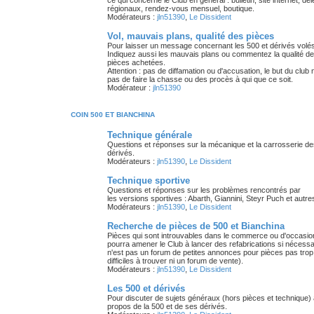
ce qui concerne le Club en général : bulletin, site internet, dé
régionaux, rendez-vous mensuel, boutique.
Modérateurs :
jln51390
,
Le Dissident
Vol, mauvais plans, qualité des pièces
Pour laisser un message concernant les 500 et dérivés volés
Indiquez aussi les mauvais plans ou commentez la qualité d
pièces achetées.
Attention : pas de diffamation ou d'accusation, le but du club 
pas de faire la chasse ou des procès à qui que ce soit.
Modérateur :
jln51390
COIN 500 ET BIANCHINA
Technique générale
Questions et réponses sur la mécanique et la carrosserie de
dérivés.
Modérateurs :
jln51390
,
Le Dissident
Technique sportive
Questions et réponses sur les problèmes rencontrés par
les versions sportives : Abarth, Giannini, Steyr Puch et autre
Modérateurs :
jln51390
,
Le Dissident
Recherche de pièces de 500 et Bianchina
Pièces qui sont introuvables dans le commerce ou d'occasio
pourra amener le Club à lancer des refabrications si nécessa
n'est pas un forum de petites annonces pour pièces pas trop
difficiles à trouver ni un forum de vente).
Modérateurs :
jln51390
,
Le Dissident
Les 500 et dérivés
Pour discuter de sujets généraux (hors pièces et technique)
propos de la 500 et de ses dérivés.