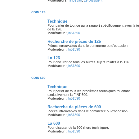
Modérateurs :
jln51390
,
Le Dissident
COIN 126
Technique
Pour parler de tout ce qui a rapport spécifiquement avec la t
de la 126.
Modérateur :
jln51390
Recherche de pièces de 126
Pièces introuvables dans le commerce ou d'occasion.
Modérateur :
jln51390
La 126
Pour discuter de tous les autres sujets relatifs à la 126.
Modérateur :
jln51390
COIN 600
Technique
Pour parler de tous les problèmes techniques touchant
exclusivement la FIAT 600.
Modérateur :
jln51390
Recherche de pièces de 600
Pièces introuvables dans le commerce ou d'occasion.
Modérateur :
jln51390
La 600
Pour discuter de la 600 (hors technique).
Modérateur :
jln51390