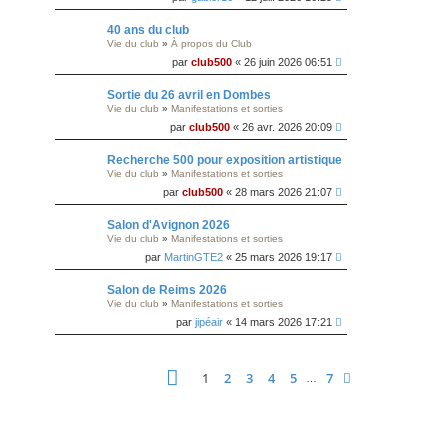
40 ans du club
Vie du club
»
À propos du Club
par
club500
« 26 juin 2026 06:51
Sortie du 26 avril en Dombes
Vie du club
»
Manifestations et sorties
par
club500
« 26 avr. 2026 20:09
Recherche 500 pour exposition artistique
Vie du club
»
Manifestations et sorties
par
club500
« 28 mars 2026 21:07
Salon d'Avignon 2026
Vie du club
»
Manifestations et sorties
par
MartinGTE2
« 25 mars 2026 19:17
Salon de Reims 2026
Vie du club
»
Manifestations et sorties
par
jipéair
« 14 mars 2026 17:21
Page
1
sur
7
1
2
3
4
5
7
Suivante
…