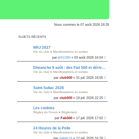
Nous sommes le 07 août 2026 18:35
SUJETS RÉCENTS
NRJ 2027
Vie du club
»
Manifestations et sorties
par
jln51390
« 03 août 2026 16:04
Dimanche 9 août : des Fiat 500 et dérivés à la foire au vin de Colmar
Vie du club
»
Manifestations et sorties
par
club500
« 31 juil. 2026 18:05
Saint-Suliac 2026
Vie du club
»
Manifestations et sorties
par
club500
« 19 juil. 2026 22:25
Les cookies
Règles du Forum
»
Règlement
par
Fab500
« 17 juil. 2026 17:02
24 Heures de la Pelle
Vie du club
»
Manifestations et sorties
par
gabier16
« 12 juil. 2026 16:29