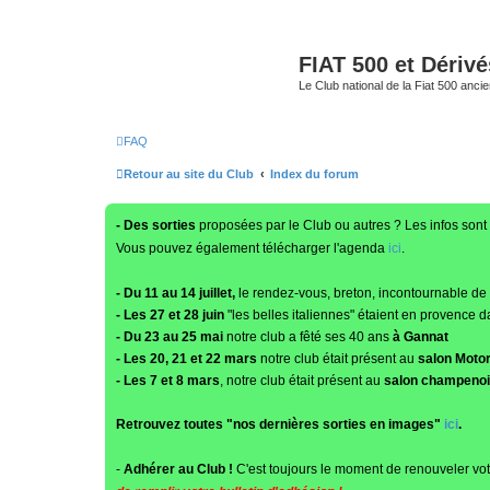
FIAT 500 et Dériv
Le Club national de la Fiat 500 anci
FAQ
Retour au site du Club
Index du forum
- Des sorties
proposées par le Club ou autres ? Les infos sont 
Vous pouvez également télécharger l'agenda
ici
.
- Du 11 au 14 juillet,
le rendez-vous, breton, incontournable de
- Les 27 et 28 juin
"les belles italiennes" étaient en provence d
- Du 23 au 25 mai
notre club a fêté ses 40 ans
à Gannat
- Les 20, 21 et 22 mars
notre club était présent au
salon Moto
- Les 7 et 8 mars
, notre club était présent au
salon champenois
Retrouvez toutes "nos dernières sorties en images"
ici
.
-
Adhérer au Club !
C'est toujours le moment de renouveler vot