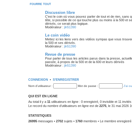
FOURRE TOUT
Discussion libre
C'est le coin où vous pouvez parler de tout et de rien, sans 
tête, si possible de ce qui touche plus ou moins à la 500 et s
dérivés, ce serait plus logique.
Modérateur :
jln51390
Le coin vidéo
Mettez ici les liens vers des vidéos sympas que vous trouve
la 500 et ses dérivés.
Modérateur :
jln51390
Revue de presse
Pour parler de tous les articles parus dans la presse, actuell
passée, à propos de la 500 et de la 600 et leurs dérivés
Modérateur :
jln51390
CONNEXION
•
S’ENREGISTRER
Nom d’utilisateur :
Mot de passe :
J’ai o
QUI EST EN LIGNE
Au total il y a
11
utilisateurs en ligne : 0 enregistré, 0 invisible et 11 invi
Le record du nombre d’utilisateurs en ligne est de
2275
, le 31 mai 2026 1
STATISTIQUES
26995
messages •
2702
sujets •
1760
membres • Le membre enregistré l