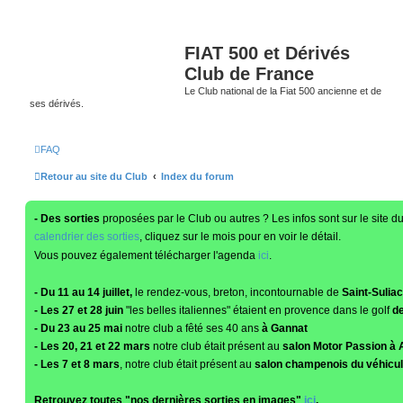
FIAT 500 et Dérivés
Club de France
Le Club national de la Fiat 500 ancienne et de
ses dérivés.
FAQ
Retour au site du Club
Index du forum
- Des sorties
proposées par le Club ou autres ? Les infos sont sur le site d
calendrier des sorties
, cliquez sur le mois pour en voir le détail.
Vous pouvez également télécharger l'agenda
ici
.
- Du 11 au 14 juillet,
le rendez-vous, breton, incontournable de
Saint-Suliac
- Les 27 et 28 juin
"les belles italiennes" étaient en provence dans le golf
de
- Du 23 au 25 mai
notre club a fêté ses 40 ans
à Gannat
- Les 20, 21 et 22 mars
notre club était présent au
salon Motor Passion à 
- Les 7 et 8 mars
, notre club était présent au
salon champenois du véhicul
Retrouvez toutes "nos dernières sorties en images"
ici
.