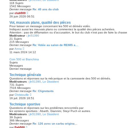
e
118
Sujets
r
1542
Messages
n
Dernier message
Re: 40 ans du club
i
V
par
club500
e
o
26 juin 2026 06:51
r
i
m
r
Vol, mauvais plans, qualité des pièces
e
l
Pour laisser un message concernant les 500 et dérivés volés.
s
e
Indiquez aussi les mauvais plans ou commentez la qualité des pièces achetées.
s
d
Attention : pas de diffamation ou d'accusation, le but du club n'est pas de faire la chasse
a
e
Modérateur :
jln51390
g
r
21
Sujets
e
n
215
Messages
i
Dernier message
Re: Volée au salon de REIMS a…
e
V
par
Anna
r
o
11 mars 2024 14:12
m
i
e
r
Coin 500 et Bianchina
s
l
Sujets
s
e
Messages
a
d
Dernier message
g
e
e
r
Technique générale
n
Questions et réponses sur la mécanique et la carrosserie des 500 et dérivés.
i
Modérateurs :
jln51390
,
Le Dissident
e
731
Sujets
r
7516
Messages
m
Dernier message
Re: Clignotants
e
V
par
Christouille
s
o
16 juil. 2026 18:51
s
i
a
r
Technique sportive
g
l
e
Questions et réponses sur les problèmes rencontrés par
e
les versions sportives : Abarth, Giannini, Steyr Puch et autres.
d
Modérateurs :
jln51390
,
Le Dissident
e
39
Sujets
r
366
Messages
n
Dernier message
Re: 126 avec un carbu origina…
i
V
par
Fab500