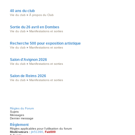
40 ans du club
Vie du club
»
À propos du Club
Sortie du 26 avril en Dombes
Vie du club
»
Manifestations et sorties
Recherche 500 pour exposition artistique
Vie du club
»
Manifestations et sorties
Salon d'Avignon 2026
Vie du club
»
Manifestations et sorties
Salon de Reims 2026
Vie du club
»
Manifestations et sorties
Règles du Forum
Sujets
Messages
Dernier message
Règlement
Règles applicables pour l'utilisation du forum
Modérateurs :
jln51390
,
Fab500