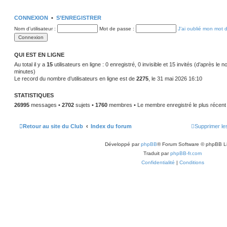
i
r
r
m
l
e
CONNEXION
e
•
S’ENREGISTRER
s
d
s
Nom d’utilisateur :
e
Mot de passe :
J’ai oublié mon mot 
a
r
g
n
e
i
e
QUI EST EN LIGNE
r
m
Au total il y a
15
utilisateurs en ligne : 0 enregistré, 0 invisible et 15 invités (d’après le 
e
minutes)
s
Le record du nombre d’utilisateurs en ligne est de
2275
, le 31 mai 2026 16:10
s
a
g
STATISTIQUES
e
26995
messages •
2702
sujets •
1760
membres • Le membre enregistré le plus récent
Retour au site du Club
Index du forum
Supprimer le
Développé par
phpBB
® Forum Software © phpBB L
Traduit par
phpBB-fr.com
Confidentialité
|
Conditions