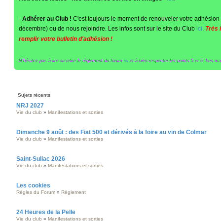
-
Adhérer au Club !
C'est toujours le moment de renouveler votre adhésion 
décembre) ou de nous rejoindre. Les infos sont sur le site du Club
ici
.
Très 
remplir votre bulletin d'adhésion !
N'hésitez pas à lire ou relire le règlement du forum
ici
et à bien respecter les points 5 et 6. Les maît
Sujets récents
NRJ 2027
Vie du club
»
Manifestations et sorties
Dimanche 9 août : des Fiat 500 et dérivés à la foire au vin de Colmar
Vie du club
»
Manifestations et sorties
Saint-Suliac 2026
Vie du club
»
Manifestations et sorties
Les cookies
Règles du Forum
»
Règlement
24 Heures de la Pelle
Vie du club
»
Manifestations et sorties