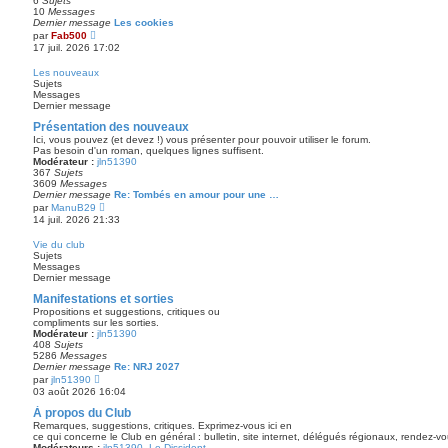
6
Sujets
10
Messages
Dernier message
Les cookies
V
par
Fab500
o
17 juil. 2026 17:02
i
r
Les nouveaux
l
Sujets
e
Messages
d
Dernier message
e
r
Présentation des nouveaux
n
Ici, vous pouvez (et devez !) vous présenter pour pouvoir utiliser le forum.
i
Pas besoin d'un roman, quelques lignes suffisent.
e
Modérateur :
jln51390
r
367
Sujets
m
3609
Messages
e
Dernier message
Re: Tombés en amour pour une …
s
V
par
ManuB29
s
o
14 juil. 2026 21:33
a
i
g
r
e
Vie du club
l
Sujets
e
Messages
d
Dernier message
e
r
Manifestations et sorties
n
Propositions et suggestions, critiques ou
i
compliments sur les sorties.
e
Modérateur :
jln51390
r
408
Sujets
m
5286
Messages
e
Dernier message
Re: NRJ 2027
s
V
par
jln51390
s
o
03 août 2026 16:04
a
i
g
r
À propos du Club
e
l
Remarques, suggestions, critiques. Exprimez-vous ici en
e
ce qui concerne le Club en général : bulletin, site internet, délégués régionaux, rendez-
d
Modérateurs :
jln51390
,
Le Dissident