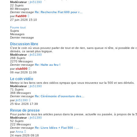
e
Modérateur :
jln51390
s
d
22
Sujets
s
e
80
Messages
a
r
Dernier message
Re: Recherche Fiat 600 pour r…
g
n
V
par
Fab500
e
i
o
27 juin 2026 15:10
e
i
r
r
Fourre tout
m
l
Sujets
e
e
Messages
s
d
Dernier message
s
e
a
r
Discussion libre
g
n
e
C'est le coin où vous pouvez parler de tout et de rien, sans queue ni tête, si possible de
i
dérivés, ce serait plus logique.
e
Modérateur :
jln51390
r
268
Sujets
m
2270
Messages
e
Dernier message
Re: Halte au feu !
s
V
par
club500
s
o
06 mai 2026 11:06
a
i
g
r
Le coin vidéo
e
l
Mettez ici les liens vers des vidéos sympas que vous trouverez sur la 500 et ses dérivés.
e
Modérateur :
jln51390
d
71
Sujets
e
368
Messages
r
Dernier message
Re: Cérémonie d’ouverture des…
n
V
par
jln51390
i
o
25 févr. 2026 17:39
e
i
r
r
Revue de presse
m
l
Pour parler de tous les articles parus dans la presse, actuelle ou passée, à propos de la 5
e
e
Modérateur :
jln51390
s
d
52
Sujets
s
e
222
Messages
a
r
Dernier message
Re: Livre Idées + Fiat 500 : …
g
n
V
par
Anna
e
i
o
24 mars 2026 09:18
e