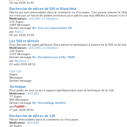
e
o
19 mai 2026 11:42
r
i
m
r
Recherche de pièces de 500 et Bianchina
e
l
Pièces qui sont introuvables dans le commerce ou d'occasion. Ceci pourra amener le Club 
s
e
(ce n'est pas un forum de petites annonces pour pièces pas trop difficiles à trouver ni un 
s
d
Modérateurs :
jln51390
,
Le Dissident
a
e
176
Sujets
g
r
1095
Messages
e
n
Dernier message
Re: Vive les imprimantes 3D
i
V
par
Anna
e
o
05 avr. 2026 22:05
r
i
m
r
Les 500 et dérivés
e
l
Pour discuter de sujets généraux (hors pièces et technique) à propos de la 500 et de ses 
s
e
Modérateurs :
jln51390
,
Le Dissident
s
d
130
Sujets
a
e
1315
Messages
g
r
Dernier message
Re: Giardiniera au 1/18e "NOR…
e
n
V
par
Monsieur
i
o
02 août 2026 09:51
e
i
r
r
Coin 126
m
l
Sujets
e
e
Messages
s
d
Dernier message
s
e
a
r
Technique
g
n
e
Pour parler de tout ce qui a rapport spécifiquement avec la technique de la 126.
i
Modérateur :
jln51390
e
77
Sujets
r
893
Messages
m
Dernier message
Re: Verrouillage portière
e
V
par
Fab500
s
o
27 juil. 2026 09:51
s
i
a
r
Recherche de pièces de 126
g
l
e
Pièces introuvables dans le commerce ou d'occasion.
e
Modérateur :
jln51390
d
40
Sujets