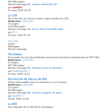
e
304
Messages
r
Dernier message
Re: Jantes aluminium 12”
n
V
par
club500
i
o
22 mars 2025 16:23
e
i
r
r
La 126
m
l
Pour discuter de tous les autres sujets relatifs à la 126.
e
e
Modérateur :
jln51390
s
d
79
Sujets
s
e
1120
Messages
a
r
Dernier message
Re: Essai d'une Fiat-FSM 126p…
g
n
V
par
JF
e
i
o
22 janv. 2026 07:32
e
i
r
r
Coin 600
m
l
Sujets
e
e
Messages
s
d
Dernier message
s
e
a
r
Technique
g
n
e
Pour parler de tous les problèmes techniques touchant exclusivement la FIAT 600.
i
Modérateur :
jln51390
e
47
Sujets
r
467
Messages
m
Dernier message
Re: Fixation sous le véhicule
e
V
par
Fiat600abarth
s
o
20 févr. 2026 13:21
s
i
a
r
Recherche de pièces de 600
g
l
e
Pièces introuvables dans le commerce ou d'occasion.
e
Modérateur :
jln51390
d
14
Sujets
e
60
Messages
r
Dernier message
Re: Joint de poignée de porti…
n
V
par
fred595
i
o
06 juil. 2025 11:48
e
i
r
r
La 600
m
l
Pour discuter de la 600 (hors technique).
e