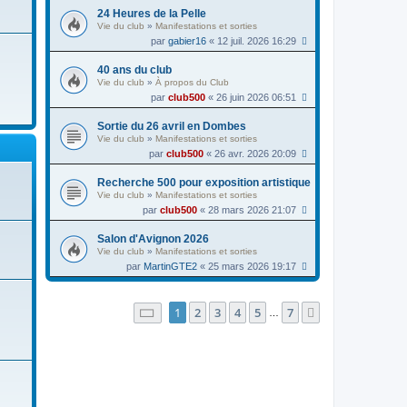
24 Heures de la Pelle
Vie du club
»
Manifestations et sorties
par
gabier16
« 12 juil. 2026 16:29
40 ans du club
Vie du club
»
À propos du Club
par
club500
« 26 juin 2026 06:51
Sortie du 26 avril en Dombes
Vie du club
»
Manifestations et sorties
par
club500
« 26 avr. 2026 20:09
Recherche 500 pour exposition artistique
Vie du club
»
Manifestations et sorties
par
club500
« 28 mars 2026 21:07
Salon d'Avignon 2026
Vie du club
»
Manifestations et sorties
par
MartinGTE2
« 25 mars 2026 19:17
Page
1
sur
7
1
2
3
4
5
7
Suivante
…