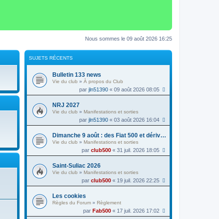
Nous sommes le 09 août 2026 16:25
SUJETS RÉCENTS
Bulletin 133 news
Vie du club
»
À propos du Club
par
jln51390
« 09 août 2026 08:05
NRJ 2027
Vie du club
»
Manifestations et sorties
par
jln51390
« 03 août 2026 16:04
Dimanche 9 août : des Fiat 500 et dérivés à la foire au vin de Colmar
Vie du club
»
Manifestations et sorties
par
club500
« 31 juil. 2026 18:05
Saint-Suliac 2026
Vie du club
»
Manifestations et sorties
par
club500
« 19 juil. 2026 22:25
Les cookies
Règles du Forum
»
Règlement
par
Fab500
« 17 juil. 2026 17:02