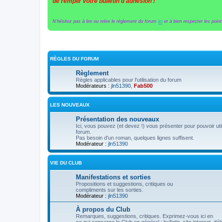
de remplir votre bulletin d'adhésion !
N'hésitez pas à lire ou relire le règlement du forum
ici
et à bien respecter les points
RÈGLES DU FORUM
Règlement
Règles applicables pour l'utilisation du forum
Modérateurs :
jln51390
,
Fab500
LES NOUVEAUX
Présentation des nouveaux
Ici, vous pouvez (et devez !) vous présenter pour pouvoir util
forum.
Pas besoin d'un roman, quelques lignes suffisent.
Modérateur :
jln51390
VIE DU CLUB
Manifestations et sorties
Propositions et suggestions, critiques ou
compliments sur les sorties.
Modérateur :
jln51390
À propos du Club
Remarques, suggestions, critiques. Exprimez-vous ici en