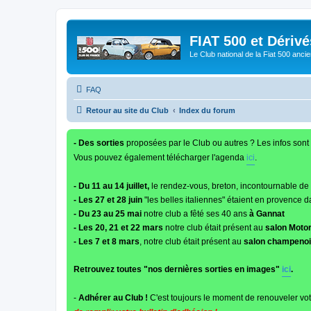
FIAT 500 et Dériv
Le Club national de la Fiat 500 anci
FAQ
Retour au site du Club
Index du forum
- Des sorties
proposées par le Club ou autres ? Les infos sont 
Vous pouvez également télécharger l'agenda
ici
.
- Du 11 au 14 juillet,
le rendez-vous, breton, incontournable de
- Les 27 et 28 juin
"les belles italiennes" étaient en provence d
- Du 23 au 25 mai
notre club a fêté ses 40 ans
à Gannat
- Les 20, 21 et 22 mars
notre club était présent au
salon Moto
- Les 7 et 8 mars
, notre club était présent au
salon champenois
Retrouvez toutes "nos dernières sorties en images"
ici
.
-
Adhérer au Club !
C'est toujours le moment de renouveler vot