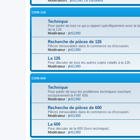
Modérateurs :
jln51390
,
Le Dissident
COIN 126
Technique
Pour parler de tout ce qui a rapport spécifiquement avec la t
de la 126.
Modérateur :
jln51390
Recherche de pièces de 126
Pièces introuvables dans le commerce ou d'occasion.
Modérateur :
jln51390
La 126
Pour discuter de tous les autres sujets relatifs à la 126.
Modérateur :
jln51390
COIN 600
Technique
Pour parler de tous les problèmes techniques touchant
exclusivement la FIAT 600.
Modérateur :
jln51390
Recherche de pièces de 600
Pièces introuvables dans le commerce ou d'occasion.
Modérateur :
jln51390
La 600
Pour discuter de la 600 (hors technique).
Modérateur :
jln51390