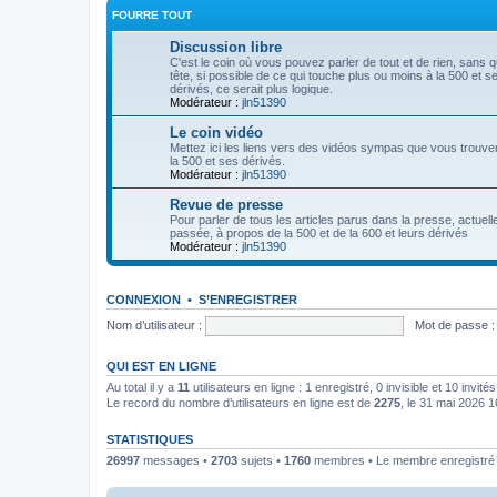
FOURRE TOUT
Discussion libre
C'est le coin où vous pouvez parler de tout et de rien, sans 
tête, si possible de ce qui touche plus ou moins à la 500 et s
dérivés, ce serait plus logique.
Modérateur :
jln51390
Le coin vidéo
Mettez ici les liens vers des vidéos sympas que vous trouve
la 500 et ses dérivés.
Modérateur :
jln51390
Revue de presse
Pour parler de tous les articles parus dans la presse, actuell
passée, à propos de la 500 et de la 600 et leurs dérivés
Modérateur :
jln51390
CONNEXION
•
S’ENREGISTRER
Nom d’utilisateur :
Mot de passe :
QUI EST EN LIGNE
Au total il y a
11
utilisateurs en ligne : 1 enregistré, 0 invisible et 10 invi
Le record du nombre d’utilisateurs en ligne est de
2275
, le 31 mai 2026 1
STATISTIQUES
26997
messages •
2703
sujets •
1760
membres • Le membre enregistré l