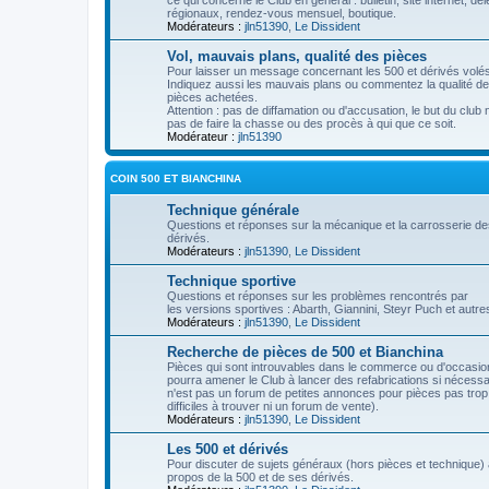
ce qui concerne le Club en général : bulletin, site internet, dé
régionaux, rendez-vous mensuel, boutique.
Modérateurs :
jln51390
,
Le Dissident
Vol, mauvais plans, qualité des pièces
Pour laisser un message concernant les 500 et dérivés volés
Indiquez aussi les mauvais plans ou commentez la qualité d
pièces achetées.
Attention : pas de diffamation ou d'accusation, le but du club 
pas de faire la chasse ou des procès à qui que ce soit.
Modérateur :
jln51390
COIN 500 ET BIANCHINA
Technique générale
Questions et réponses sur la mécanique et la carrosserie de
dérivés.
Modérateurs :
jln51390
,
Le Dissident
Technique sportive
Questions et réponses sur les problèmes rencontrés par
les versions sportives : Abarth, Giannini, Steyr Puch et autre
Modérateurs :
jln51390
,
Le Dissident
Recherche de pièces de 500 et Bianchina
Pièces qui sont introuvables dans le commerce ou d'occasio
pourra amener le Club à lancer des refabrications si nécessa
n'est pas un forum de petites annonces pour pièces pas trop
difficiles à trouver ni un forum de vente).
Modérateurs :
jln51390
,
Le Dissident
Les 500 et dérivés
Pour discuter de sujets généraux (hors pièces et technique)
propos de la 500 et de ses dérivés.