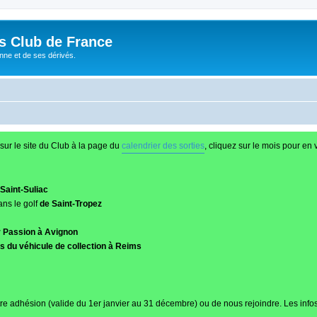
és Club de France
enne et de ses dérivés.
sur le site du Club à la page du
calendrier des sorties
, cliquez sur le mois pour en v
Saint-Suliac
ans le golf
de Saint-Tropez
r Passion à Avignon
 du véhicule de collection à Reims
re adhésion (valide du 1er janvier au 31 décembre) ou de nous rejoindre. Les infos