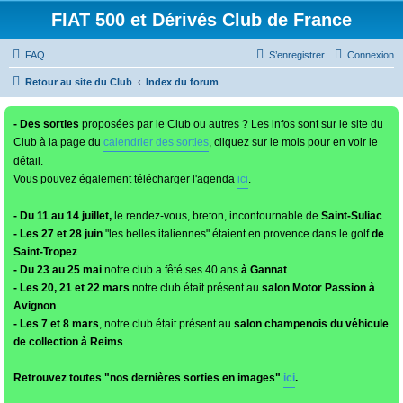
FIAT 500 et Dérivés Club de France
FAQ
S’enregistrer
Connexion
Retour au site du Club
Index du forum
- Des sorties
proposées par le Club ou autres ? Les infos sont sur le site du
Club à la page du
calendrier des sorties
, cliquez sur le mois pour en voir le
détail.
Vous pouvez également télécharger l'agenda
ici
.
- Du 11 au 14 juillet,
le rendez-vous, breton, incontournable de
Saint-Suliac
- Les 27 et 28 juin
"les belles italiennes" étaient en provence dans le golf
de
Saint-Tropez
- Du 23 au 25 mai
notre club a fêté ses 40 ans
à Gannat
- Les 20, 21 et 22 mars
notre club était présent au
salon Motor Passion à
Avignon
- Les 7 et 8 mars
, notre club était présent au
salon champenois du véhicule
de collection à Reims
Retrouvez toutes "nos dernières sorties en images"
ici
.