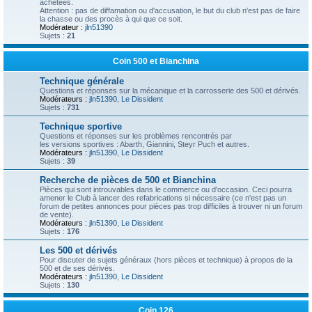
achetées.
Attention : pas de diffamation ou d'accusation, le but du club n'est pas de faire
la chasse ou des procès à qui que ce soit.
Modérateur :
jln51390
Sujets :
21
Coin 500 et Bianchina
Technique générale
Questions et réponses sur la mécanique et la carrosserie des 500 et dérivés.
Modérateurs :
jln51390
,
Le Dissident
Sujets :
731
Technique sportive
Questions et réponses sur les problèmes rencontrés par
les versions sportives : Abarth, Giannini, Steyr Puch et autres.
Modérateurs :
jln51390
,
Le Dissident
Sujets :
39
Recherche de pièces de 500 et Bianchina
Pièces qui sont introuvables dans le commerce ou d'occasion. Ceci pourra
amener le Club à lancer des refabrications si nécessaire (ce n'est pas un
forum de petites annonces pour pièces pas trop difficiles à trouver ni un forum
de vente).
Modérateurs :
jln51390
,
Le Dissident
Sujets :
176
Les 500 et dérivés
Pour discuter de sujets généraux (hors pièces et technique) à propos de la
500 et de ses dérivés.
Modérateurs :
jln51390
,
Le Dissident
Sujets :
130
Coin 126