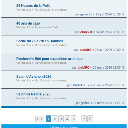
24 Heures de la Pelle
Vie du club
»
Manifestations et sorties
par
gabier16
« 12 juil. 2026 16:29
40 ans du club
Vie du club
»
À propos du Club
par
club500
« 26 juin 2026 06:51
Sortie du 26 avril en Dombes
Vie du club
»
Manifestations et sorties
par
club500
« 26 avr. 2026 20:09
Recherche 500 pour exposition artistique
Vie du club
»
Manifestations et sorties
par
club500
« 28 mars 2026 21:07
Salon d'Avignon 2026
Vie du club
»
Manifestations et sorties
par
MartinGTE2
« 25 mars 2026 19:17
Salon de Reims 2026
Vie du club
»
Manifestations et sorties
par
jipéair
« 14 mars 2026 17:21
Page
1
sur
7
1
2
3
4
5
7
Suivante
…