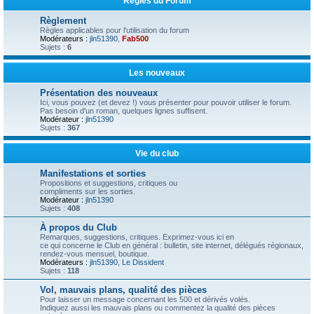
Règles du Forum
Règlement
Règles applicables pour l'utilisation du forum
Modérateurs :
jln51390
,
Fab500
Sujets :
6
Les nouveaux
Présentation des nouveaux
Ici, vous pouvez (et devez !) vous présenter pour pouvoir utiliser le forum.
Pas besoin d'un roman, quelques lignes suffisent.
Modérateur :
jln51390
Sujets :
367
Vie du club
Manifestations et sorties
Propositions et suggestions, critiques ou
compliments sur les sorties.
Modérateur :
jln51390
Sujets :
408
À propos du Club
Remarques, suggestions, critiques. Exprimez-vous ici en
ce qui concerne le Club en général : bulletin, site internet, délégués régionaux,
rendez-vous mensuel, boutique.
Modérateurs :
jln51390
,
Le Dissident
Sujets :
118
Vol, mauvais plans, qualité des pièces
Pour laisser un message concernant les 500 et dérivés volés.
Indiquez aussi les mauvais plans ou commentez la qualité des pièces