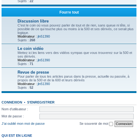
Sujets :
22
Fourre tout
Discussion libre
C'est le coin où vous pouvez parler de tout et de rien, sans queue ni tête, si
possible de ce qui touche plus ou moins à la 500 et ses dérivés, ce serait plus
logique.
Modérateur :
jln51390
Sujets :
268
Le coin vidéo
Mettez ici les liens vers des vidéos sympas que vous trouverez sur la 500 et
ses dérivés.
Modérateur :
jln51390
Sujets :
71
Revue de presse
Pour parler de tous les articles parus dans la presse, actuelle ou passée, à
propos de la 500 et de la 600 et leurs dérivés
Modérateur :
jln51390
Sujets :
52
CONNEXION
•
S’ENREGISTRER
Nom d’utilisateur :
Mot de passe :
J’ai oublié mon mot de passe
Se souvenir de moi
QUI EST EN LIGNE