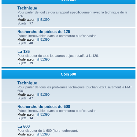
Technique
Pour parler de tout ce qui a rapport spécifiquement avec la technique de la
126.
Modérateur :
jln51390
Sujets :
77
Recherche de pièces de 126
Pièces introuvables dans le commerce ou d'occasion.
Modérateur :
jln51390
Sujets :
40
La 126
Pour discuter de tous les autres sujets relatifs à la 126.
Modérateur :
jln51390
Sujets :
79
Coin 600
Technique
Pour parler de tous les problèmes techniques touchant exclusivement la FIAT
600.
Modérateur :
jln51390
Sujets :
47
Recherche de pièces de 600
Pièces introuvables dans le commerce ou d'occasion.
Modérateur :
jln51390
Sujets :
14
La 600
Pour discuter de la 600 (hors technique).
Modérateur :
jln51390