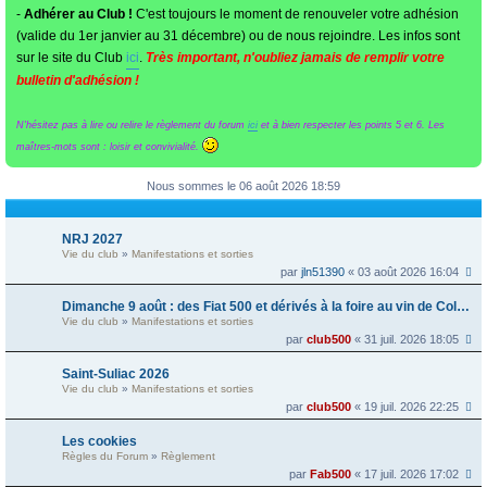
-
Adhérer au Club !
C'est toujours le moment de renouveler votre adhésion
(valide du 1er janvier au 31 décembre) ou de nous rejoindre. Les infos sont
sur le site du Club
ici
.
Très important, n'oubliez jamais de remplir votre
bulletin d'adhésion !
N'hésitez pas à lire ou relire le règlement du forum
ici
et à bien respecter les points 5 et 6. Les
maîtres-mots sont : loisir et convivialité.
Nous sommes le 06 août 2026 18:59
NRJ 2027
Vie du club
»
Manifestations et sorties
par
jln51390
« 03 août 2026 16:04
Dimanche 9 août : des Fiat 500 et dérivés à la foire au vin de Colmar
Vie du club
»
Manifestations et sorties
par
club500
« 31 juil. 2026 18:05
Saint-Suliac 2026
Vie du club
»
Manifestations et sorties
par
club500
« 19 juil. 2026 22:25
Les cookies
Règles du Forum
»
Règlement
par
Fab500
« 17 juil. 2026 17:02