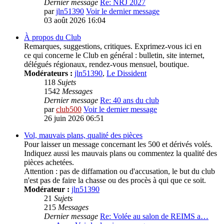
Dernier message
Re: NRJ 2027
par
jln51390
Voir le dernier message
03 août 2026 16:04
À propos du Club
Remarques, suggestions, critiques. Exprimez-vous ici en
ce qui concerne le Club en général : bulletin, site internet,
délégués régionaux, rendez-vous mensuel, boutique.
Modérateurs :
jln51390
,
Le Dissident
118
Sujets
1542
Messages
Dernier message
Re: 40 ans du club
par
club500
Voir le dernier message
26 juin 2026 06:51
Vol, mauvais plans, qualité des pièces
Pour laisser un message concernant les 500 et dérivés volés.
Indiquez aussi les mauvais plans ou commentez la qualité des
pièces achetées.
Attention : pas de diffamation ou d'accusation, le but du club
n'est pas de faire la chasse ou des procès à qui que ce soit.
Modérateur :
jln51390
21
Sujets
215
Messages
Dernier message
Re: Volée au salon de REIMS a…