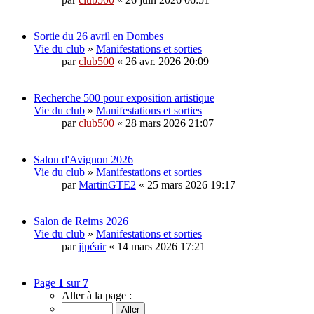
Sortie du 26 avril en Dombes
Vie du club
»
Manifestations et sorties
par
club500
« 26 avr. 2026 20:09
Recherche 500 pour exposition artistique
Vie du club
»
Manifestations et sorties
par
club500
« 28 mars 2026 21:07
Salon d'Avignon 2026
Vie du club
»
Manifestations et sorties
par
MartinGTE2
« 25 mars 2026 19:17
Salon de Reims 2026
Vie du club
»
Manifestations et sorties
par
jipéair
« 14 mars 2026 17:21
Page
1
sur
7
Aller à la page :