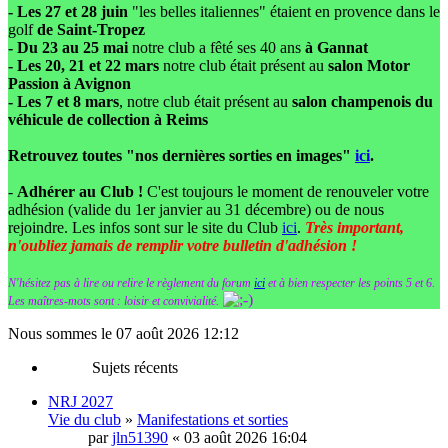
- Les 27 et 28 juin
"les belles italiennes" étaient en provence dans le
golf
de Saint-Tropez
- Du 23 au 25 mai
notre club a fêté ses 40 ans
à Gannat
- Les 20, 21 et 22 mars
notre club était présent au
salon Motor
Passion à Avignon
- Les 7 et 8 mars
, notre club était présent au
salon champenois du
véhicule de collection à Reims
Retrouvez toutes "nos dernières sorties en images"
ici
.
-
Adhérer au Club !
C'est toujours le moment de renouveler votre
adhésion (valide du 1er janvier au 31 décembre) ou de nous
rejoindre. Les infos sont sur le site du Club
ici
.
Très important,
n'oubliez jamais de remplir votre bulletin d'adhésion !
N'hésitez pas à lire ou relire le règlement du forum
ici
et à bien respecter les points 5 et 6.
Les maîtres-mots sont : loisir et convivialité.
Nous sommes le 07 août 2026 12:12
Sujets récents
NRJ 2027
Vie du club
»
Manifestations et sorties
par
jln51390
« 03 août 2026 16:04