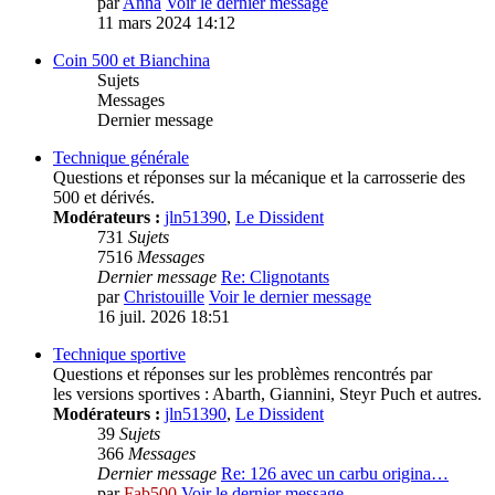
par
Anna
Voir le dernier message
11 mars 2024 14:12
Coin 500 et Bianchina
Sujets
Messages
Dernier message
Technique générale
Questions et réponses sur la mécanique et la carrosserie des
500 et dérivés.
Modérateurs :
jln51390
,
Le Dissident
731
Sujets
7516
Messages
Dernier message
Re: Clignotants
par
Christouille
Voir le dernier message
16 juil. 2026 18:51
Technique sportive
Questions et réponses sur les problèmes rencontrés par
les versions sportives : Abarth, Giannini, Steyr Puch et autres.
Modérateurs :
jln51390
,
Le Dissident
39
Sujets
366
Messages
Dernier message
Re: 126 avec un carbu origina…
par
Fab500
Voir le dernier message