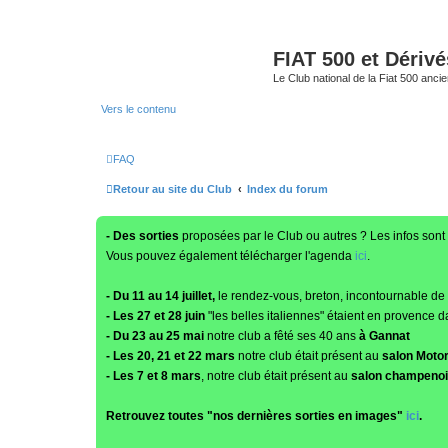
FIAT 500 et Dériv
Le Club national de la Fiat 500 anci
Vers le contenu
FAQ
Retour au site du Club
Index du forum
- Des sorties
proposées par le Club ou autres ? Les infos sont 
Vous pouvez également télécharger l'agenda
ici
.
- Du 11 au 14 juillet,
le rendez-vous, breton, incontournable de
- Les 27 et 28 juin
"les belles italiennes" étaient en provence d
- Du 23 au 25 mai
notre club a fêté ses 40 ans
à Gannat
- Les 20, 21 et 22 mars
notre club était présent au
salon Moto
- Les 7 et 8 mars
, notre club était présent au
salon champenois
Retrouvez toutes "nos dernières sorties en images"
ici
.