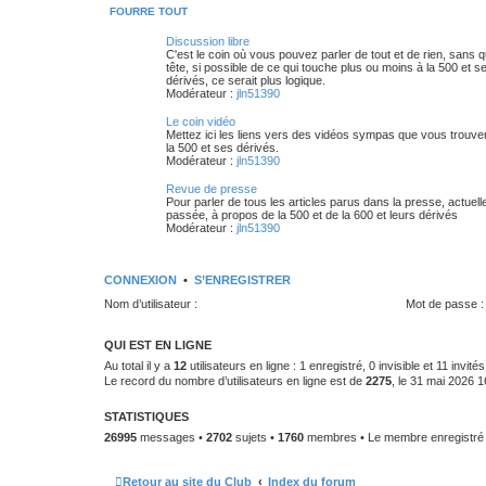
FOURRE TOUT
Discussion libre
C'est le coin où vous pouvez parler de tout et de rien, sans 
tête, si possible de ce qui touche plus ou moins à la 500 et s
dérivés, ce serait plus logique.
Modérateur :
jln51390
Le coin vidéo
Mettez ici les liens vers des vidéos sympas que vous trouve
la 500 et ses dérivés.
Modérateur :
jln51390
Revue de presse
Pour parler de tous les articles parus dans la presse, actuell
passée, à propos de la 500 et de la 600 et leurs dérivés
Modérateur :
jln51390
CONNEXION
•
S’ENREGISTRER
Nom d’utilisateur :
Mot de passe :
QUI EST EN LIGNE
Au total il y a
12
utilisateurs en ligne : 1 enregistré, 0 invisible et 11 invi
Le record du nombre d’utilisateurs en ligne est de
2275
, le 31 mai 2026 1
STATISTIQUES
26995
messages •
2702
sujets •
1760
membres • Le membre enregistré l
Retour au site du Club
Index du forum