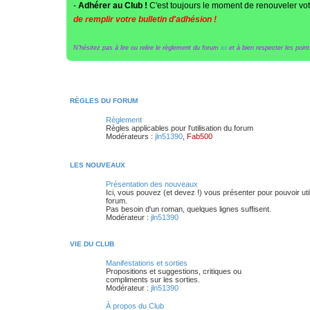
-
Adhérer au Club !
C'est toujours le moment de renouveler vot
de remplir votre bulletin d'adhésion !
N'hésitez pas à lire ou relire le règlement du forum
ici
et à bien respecter les points
RÈGLES DU FORUM
Règlement
Règles applicables pour l'utilisation du forum
Modérateurs :
jln51390
,
Fab500
LES NOUVEAUX
Présentation des nouveaux
Ici, vous pouvez (et devez !) vous présenter pour pouvoir util
forum.
Pas besoin d'un roman, quelques lignes suffisent.
Modérateur :
jln51390
VIE DU CLUB
Manifestations et sorties
Propositions et suggestions, critiques ou
compliments sur les sorties.
Modérateur :
jln51390
À propos du Club