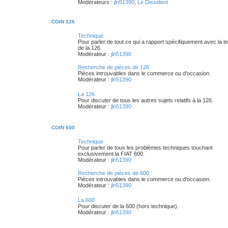
Modérateurs :
jln51390
,
Le Dissident
COIN 126
Technique
Pour parler de tout ce qui a rapport spécifiquement avec la t
de la 126.
Modérateur :
jln51390
Recherche de pièces de 126
Pièces introuvables dans le commerce ou d'occasion.
Modérateur :
jln51390
La 126
Pour discuter de tous les autres sujets relatifs à la 126.
Modérateur :
jln51390
COIN 600
Technique
Pour parler de tous les problèmes techniques touchant
exclusivement la FIAT 600.
Modérateur :
jln51390
Recherche de pièces de 600
Pièces introuvables dans le commerce ou d'occasion.
Modérateur :
jln51390
La 600
Pour discuter de la 600 (hors technique).
Modérateur :
jln51390