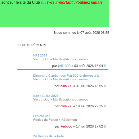
 sont sur le site du Club
ici
.
Très important, n'oubliez jamais
Nous sommes le 07 août 2026 08:55
SUJETS RÉCENTS
NRJ 2027
Vie du club
»
Manifestations et sorties
par
jln51390
« 03 août 2026 16:04
Dimanche 9 août : des Fiat 500 et dérivés à la foire au vin de Colmar
Vie du club
»
Manifestations et sorties
par
club500
« 31 juil. 2026 18:05
Saint-Suliac 2026
Vie du club
»
Manifestations et sorties
par
club500
« 19 juil. 2026 22:25
Les cookies
Règles du Forum
»
Règlement
par
Fab500
« 17 juil. 2026 17:02
24 Heures de la Pelle