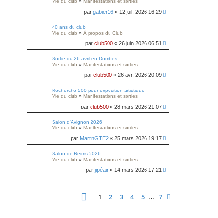
Vie du club
»
Manifestations et sorties
par
gabier16
« 12 juil. 2026 16:29
40 ans du club
Vie du club
»
À propos du Club
par
club500
« 26 juin 2026 06:51
Sortie du 26 avril en Dombes
Vie du club
»
Manifestations et sorties
par
club500
« 26 avr. 2026 20:09
Recherche 500 pour exposition artistique
Vie du club
»
Manifestations et sorties
par
club500
« 28 mars 2026 21:07
Salon d'Avignon 2026
Vie du club
»
Manifestations et sorties
par
MartinGTE2
« 25 mars 2026 19:17
Salon de Reims 2026
Vie du club
»
Manifestations et sorties
par
jipéair
« 14 mars 2026 17:21
Page
1
sur
7
1
2
3
4
5
7
Suivante
…