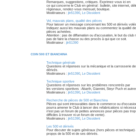
Remarques, suggestions, critiques. Exprimez-vous ici en
ce qui concerne le Club en général : bulletin, site internet, dé
régionaux, rendez-vous mensuel, boutique.
Modérateurs :
jln51390
,
Le Dissident
Vol, mauvais plans, qualité des pièces
Pour laisser un message concernant les 500 et dérivés volés
Indiquez aussi les mauvais plans ou commentez la qualité d
pièces achetées.
Attention : pas de diffamation ou d'accusation, le but du club 
pas de faire la chasse ou des procès à qui que ce soit.
Modérateur :
jln51390
COIN 500 ET BIANCHINA
Technique générale
Questions et réponses sur la mécanique et la carrosserie de
dérivés.
Modérateurs :
jln51390
,
Le Dissident
Technique sportive
Questions et réponses sur les problèmes rencontrés par
les versions sportives : Abarth, Giannini, Steyr Puch et autre
Modérateurs :
jln51390
,
Le Dissident
Recherche de pièces de 500 et Bianchina
Pièces qui sont introuvables dans le commerce ou d'occasio
pourra amener le Club à lancer des refabrications si nécessa
n'est pas un forum de petites annonces pour pièces pas trop
difficiles à trouver ni un forum de vente).
Modérateurs :
jln51390
,
Le Dissident
Les 500 et dérivés
Pour discuter de sujets généraux (hors pièces et technique)
propos de la 500 et de ses dérivés.