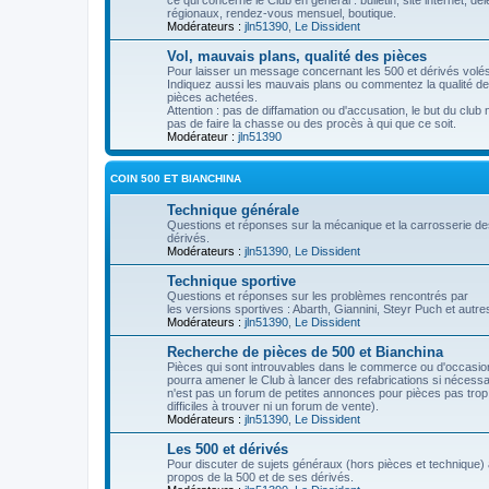
ce qui concerne le Club en général : bulletin, site internet, dé
régionaux, rendez-vous mensuel, boutique.
Modérateurs :
jln51390
,
Le Dissident
Vol, mauvais plans, qualité des pièces
Pour laisser un message concernant les 500 et dérivés volés
Indiquez aussi les mauvais plans ou commentez la qualité d
pièces achetées.
Attention : pas de diffamation ou d'accusation, le but du club 
pas de faire la chasse ou des procès à qui que ce soit.
Modérateur :
jln51390
COIN 500 ET BIANCHINA
Technique générale
Questions et réponses sur la mécanique et la carrosserie de
dérivés.
Modérateurs :
jln51390
,
Le Dissident
Technique sportive
Questions et réponses sur les problèmes rencontrés par
les versions sportives : Abarth, Giannini, Steyr Puch et autre
Modérateurs :
jln51390
,
Le Dissident
Recherche de pièces de 500 et Bianchina
Pièces qui sont introuvables dans le commerce ou d'occasio
pourra amener le Club à lancer des refabrications si nécessa
n'est pas un forum de petites annonces pour pièces pas trop
difficiles à trouver ni un forum de vente).
Modérateurs :
jln51390
,
Le Dissident
Les 500 et dérivés
Pour discuter de sujets généraux (hors pièces et technique)
propos de la 500 et de ses dérivés.