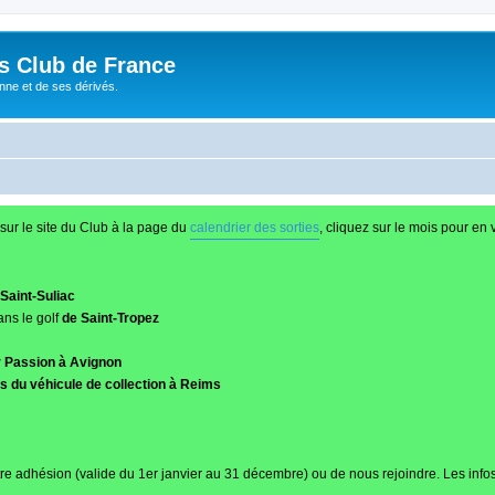
és Club de France
enne et de ses dérivés.
sur le site du Club à la page du
calendrier des sorties
, cliquez sur le mois pour en v
Saint-Suliac
ans le golf
de Saint-Tropez
r Passion à Avignon
 du véhicule de collection à Reims
re adhésion (valide du 1er janvier au 31 décembre) ou de nous rejoindre. Les infos