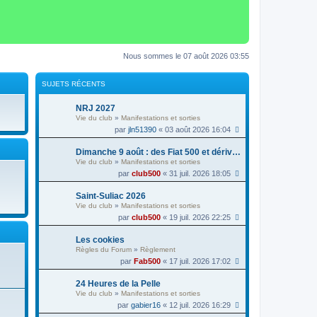
Nous sommes le 07 août 2026 03:55
SUJETS RÉCENTS
NRJ 2027
Vie du club
»
Manifestations et sorties
par
jln51390
« 03 août 2026 16:04
Dimanche 9 août : des Fiat 500 et dérivés à la foire au vin de Colmar
Vie du club
»
Manifestations et sorties
par
club500
« 31 juil. 2026 18:05
Saint-Suliac 2026
Vie du club
»
Manifestations et sorties
par
club500
« 19 juil. 2026 22:25
Les cookies
Règles du Forum
»
Règlement
par
Fab500
« 17 juil. 2026 17:02
24 Heures de la Pelle
Vie du club
»
Manifestations et sorties
par
gabier16
« 12 juil. 2026 16:29