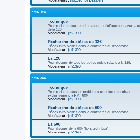
Modérateurs :
jln51390
,
Le Dissident
COIN 126
Technique
Pour parler de tout ce qui a rapport spécifiquement avec la t
de la 126.
Modérateur :
jln51390
Recherche de pièces de 126
Pièces introuvables dans le commerce ou d'occasion.
Modérateur :
jln51390
La 126
Pour discuter de tous les autres sujets relatifs à la 126.
Modérateur :
jln51390
COIN 600
Technique
Pour parler de tous les problèmes techniques touchant
exclusivement la FIAT 600.
Modérateur :
jln51390
Recherche de pièces de 600
Pièces introuvables dans le commerce ou d'occasion.
Modérateur :
jln51390
La 600
Pour discuter de la 600 (hors technique).
Modérateur :
jln51390