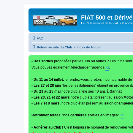
FIAT 500 et Dériv
Le Club national de la Fiat 500 anci
FAQ
Retour au site du Club
Index du forum
- Des sorties
proposées par le Club ou autres ? Les infos sont 
Vous pouvez également télécharger l'agenda
ici
.
- Du 11 au 14 juillet,
le rendez-vous, breton, incontournable de
- Les 27 et 28 juin
"les belles italiennes" étaient en provence d
- Du 23 au 25 mai
notre club a fêté ses 40 ans
à Gannat
- Les 20, 21 et 22 mars
notre club était présent au
salon Moto
- Les 7 et 8 mars
, notre club était présent au
salon champenois
Retrouvez toutes "nos dernières sorties en images"
ici
.
-
Adhérer au Club !
C'est toujours le moment de renouveler vot