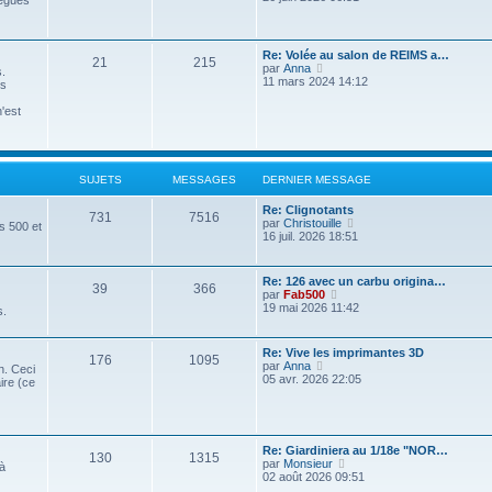
légués
e
e
u
e
a
n
i
s
r
t
a
g
i
r
s
n
j
s
e
e
l
a
i
s
g
r
e
D
Re: Volée au salon de REIMS a…
g
e
S
M
21
e
215
s
m
d
e
V
par
Anna
e
r
.
e
e
e
r
o
11 mars 2024 14:12
m
es
s
r
u
e
t
a
n
i
e
s
n
s
i
r
s
n'est
a
i
j
s
s
g
e
l
s
g
e
r
e
a
e
r
e
s
m
d
e
g
m
e
e
e
e
s
r
t
a
s
SUJETS
MESSAGES
DERNIER MESSAGE
s
s
n
s
a
i
s
g
a
D
Re: Clignotants
g
e
S
M
731
7516
g
e
V
par
Christouille
e
r
s 500 et
e
e
r
o
16 juil. 2026 18:51
m
u
e
n
i
e
s
i
r
s
j
s
e
l
s
D
Re: 126 avec un carbu origina…
S
M
39
366
r
e
a
e
V
par
Fab500
e
s
m
d
g
r
o
19 mai 2026 11:42
s.
e
e
u
e
e
n
i
s
r
t
a
i
r
s
n
j
s
e
l
D
Re: Vive les imprimantes 3D
a
i
s
S
g
M
176
1095
r
e
e
V
par
Anna
g
e
n. Ceci
e
s
m
d
r
o
05 avr. 2026 22:05
e
r
ire (ce
e
e
u
e
e
n
i
m
s
r
t
a
i
r
e
s
n
j
s
s
e
l
s
a
i
s
g
r
e
s
g
e
e
s
m
d
a
D
Re: Giardiniera au 1/18e "NOR…
e
r
S
M
130
1315
e
e
e
g
e
V
par
Monsieur
m
 à
s
r
t
a
e
r
o
02 août 2026 09:51
e
s
n
u
e
s
n
i
s