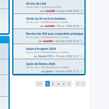
40 ans du club
Vie du club
»
À propos du Club
par
club500
« 26 juin 2026 06:51
Sortie du 26 avril en Dombes
Vie du club
»
Manifestations et sorties
par
club500
« 26 avr. 2026 20:09
Recherche 500 pour exposition artistique
Vie du club
»
Manifestations et sorties
par
club500
« 28 mars 2026 21:07
Salon d'Avignon 2026
Vie du club
»
Manifestations et sorties
par
MartinGTE2
« 25 mars 2026 19:17
Salon de Reims 2026
Vie du club
»
Manifestations et sorties
par
jipéair
« 14 mars 2026 17:21
Page
1
sur
7
1
2
3
4
5
7
Suivante
…