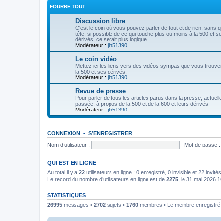
FOURRE TOUT
Discussion libre
C'est le coin où vous pouvez parler de tout et de rien, sans 
tête, si possible de ce qui touche plus ou moins à la 500 et s
dérivés, ce serait plus logique.
Modérateur :
jln51390
Le coin vidéo
Mettez ici les liens vers des vidéos sympas que vous trouve
la 500 et ses dérivés.
Modérateur :
jln51390
Revue de presse
Pour parler de tous les articles parus dans la presse, actuell
passée, à propos de la 500 et de la 600 et leurs dérivés
Modérateur :
jln51390
CONNEXION
•
S’ENREGISTRER
Nom d’utilisateur :
Mot de passe :
QUI EST EN LIGNE
Au total il y a
22
utilisateurs en ligne : 0 enregistré, 0 invisible et 22 invi
Le record du nombre d’utilisateurs en ligne est de
2275
, le 31 mai 2026 1
STATISTIQUES
26995
messages •
2702
sujets •
1760
membres • Le membre enregistré l