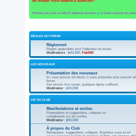
de remplir votre bulletin d'adhésion !
N'hésitez pas à lire ou relire le règlement du forum
ici
et à bien respecter les points
RÈGLES DU FORUM
Règlement
Règles applicables pour l'utilisation du forum
Modérateurs :
jln51390
,
Fab500
LES NOUVEAUX
Présentation des nouveaux
Ici, vous pouvez (et devez !) vous présenter pour pouvoir util
forum.
Pas besoin d'un roman, quelques lignes suffisent.
Modérateur :
jln51390
VIE DU CLUB
Manifestations et sorties
Propositions et suggestions, critiques ou
compliments sur les sorties.
Modérateur :
jln51390
À propos du Club
Remarques, suggestions, critiques. Exprimez-vous ici en