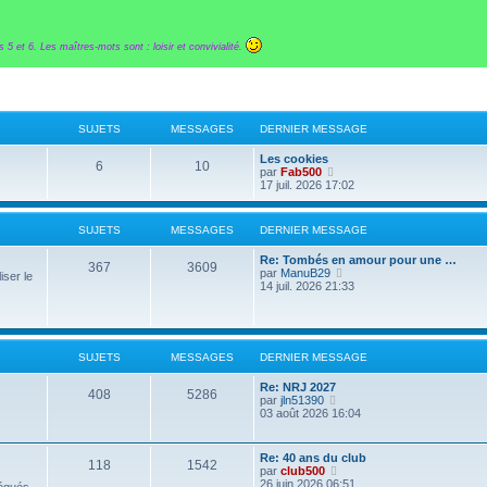
 5 et 6. Les maîtres-mots sont : loisir et convivialité.
SUJETS
MESSAGES
DERNIER MESSAGE
D
Les cookies
S
M
6
10
e
V
par
Fab500
r
o
17 juil. 2026 17:02
u
e
n
i
i
r
j
s
e
l
SUJETS
MESSAGES
DERNIER MESSAGE
r
e
e
s
m
d
D
Re: Tombés en amour pour une …
e
e
S
M
367
3609
e
V
par
ManuB29
s
r
iser le
t
a
r
o
14 juil. 2026 21:33
s
n
u
e
n
i
a
i
s
g
i
r
g
e
j
s
e
l
e
r
e
r
e
m
e
s
m
d
e
SUJETS
MESSAGES
DERNIER MESSAGE
s
e
e
s
s
r
t
a
s
D
Re: NRJ 2027
s
n
S
M
a
408
5286
e
V
par
jln51390
a
i
g
s
g
r
o
03 août 2026 16:04
g
e
e
u
e
n
i
e
r
e
i
r
m
j
s
e
l
e
D
Re: 40 ans du club
S
s
M
118
1542
r
e
s
e
V
par
club500
e
s
m
d
s
r
o
26 juin 2026 06:51