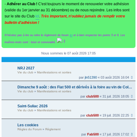
-
Adhérer au Club !
C'est toujours le moment de renouveler votre adhésion
(valide du 1er janvier au 31 décembre) ou de nous rejoindre. Les infos sont
sur le site du Club
ici
.
Très important, n'oubliez jamais de remplir votre
bulletin d'adhésion !
N'hésitez pas à lire ou relire le règlement du forum
ici
et à bien respecter les points 5 et 6. Les
maîtres-mots sont : loisir et convivialité.
Nous sommes le 07 août 2026 17:05
NRJ 2027
Vie du club
»
Manifestations et sorties
par
jln51390
« 03 août 2026 16:04
Dimanche 9 août : des Fiat 500 et dérivés à la foire au vin de Colmar
Vie du club
»
Manifestations et sorties
par
club500
« 31 juil. 2026 18:05
Saint-Suliac 2026
Vie du club
»
Manifestations et sorties
par
club500
« 19 juil. 2026 22:25
Les cookies
Règles du Forum
»
Règlement
par
Fab500
« 17 juil. 2026 17:02