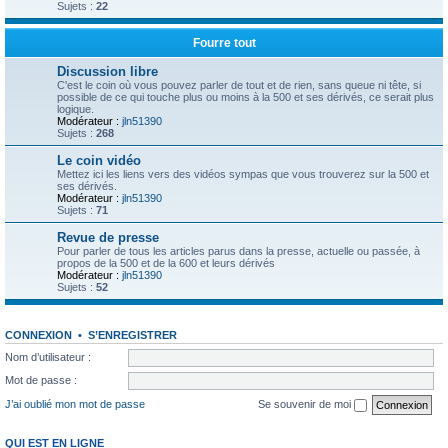
Sujets :
22
Fourre tout
Discussion libre
C'est le coin où vous pouvez parler de tout et de rien, sans queue ni tête, si
possible de ce qui touche plus ou moins à la 500 et ses dérivés, ce serait plus
logique.
Modérateur :
jln51390
Sujets :
268
Le coin vidéo
Mettez ici les liens vers des vidéos sympas que vous trouverez sur la 500 et
ses dérivés.
Modérateur :
jln51390
Sujets :
71
Revue de presse
Pour parler de tous les articles parus dans la presse, actuelle ou passée, à
propos de la 500 et de la 600 et leurs dérivés
Modérateur :
jln51390
Sujets :
52
CONNEXION
•
S’ENREGISTRER
Nom d’utilisateur :
Mot de passe :
J’ai oublié mon mot de passe
Se souvenir de moi
QUI EST EN LIGNE