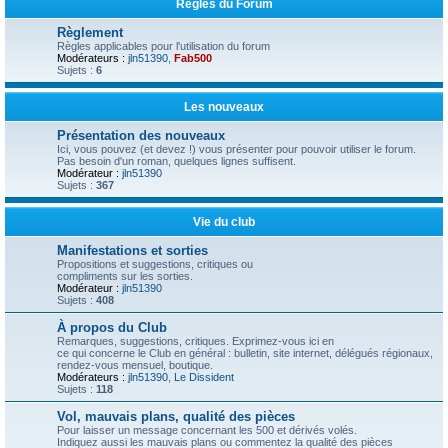
Règles du Forum
Règlement
Règles applicables pour l'utilisation du forum
Modérateurs :
jln51390
,
Fab500
Sujets :
6
Les nouveaux
Présentation des nouveaux
Ici, vous pouvez (et devez !) vous présenter pour pouvoir utiliser le forum.
Pas besoin d'un roman, quelques lignes suffisent.
Modérateur :
jln51390
Sujets :
367
Vie du club
Manifestations et sorties
Propositions et suggestions, critiques ou
compliments sur les sorties.
Modérateur :
jln51390
Sujets :
408
À propos du Club
Remarques, suggestions, critiques. Exprimez-vous ici en
ce qui concerne le Club en général : bulletin, site internet, délégués régionaux,
rendez-vous mensuel, boutique.
Modérateurs :
jln51390
,
Le Dissident
Sujets :
118
Vol, mauvais plans, qualité des pièces
Pour laisser un message concernant les 500 et dérivés volés.
Indiquez aussi les mauvais plans ou commentez la qualité des pièces