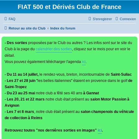
FIAT 500 et Dérivés Club de France
FAQ
S’enregistrer
Connexion
Retour au site du Club
Index du forum
- Des sorties
proposées par le Club ou autres ? Les infos sont sur le site du
Club à la page du
calendrier des sorties
, cliquez sur le mois pour en voir le
détail.
Vous pouvez également télécharger l'agenda
ici
.
- Du 11 au 14 juillet,
le rendez-vous, breton, incontournable de
Saint-Suliac
- Les 27 et 28 juin
"les belles italiennes" étaient en provence dans le golf
de
Saint-Tropez
- Du 23 au 25 mai
notre club a fêté ses 40 ans
à Gannat
- Les 20, 21 et 22 mars
notre club était présent au
salon Motor Passion à
Avignon
- Les 7 et 8 mars
, notre club était présent au
salon champenois du véhicule
de collection à Reims
Retrouvez toutes "nos dernières sorties en images"
ici
.