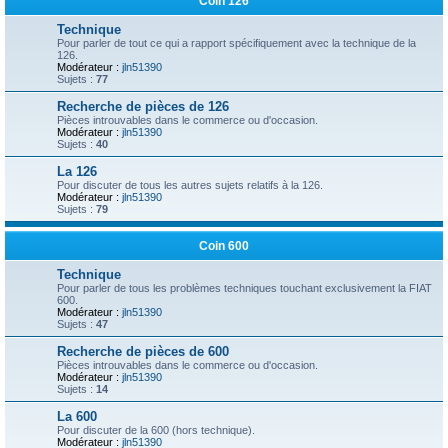
Coin 126
Technique
Pour parler de tout ce qui a rapport spécifiquement avec la technique de la
126.
Modérateur :
jln51390
Sujets :
77
Recherche de pièces de 126
Pièces introuvables dans le commerce ou d'occasion.
Modérateur :
jln51390
Sujets :
40
La 126
Pour discuter de tous les autres sujets relatifs à la 126.
Modérateur :
jln51390
Sujets :
79
Coin 600
Technique
Pour parler de tous les problèmes techniques touchant exclusivement la FIAT
600.
Modérateur :
jln51390
Sujets :
47
Recherche de pièces de 600
Pièces introuvables dans le commerce ou d'occasion.
Modérateur :
jln51390
Sujets :
14
La 600
Pour discuter de la 600 (hors technique).
Modérateur :
jln51390