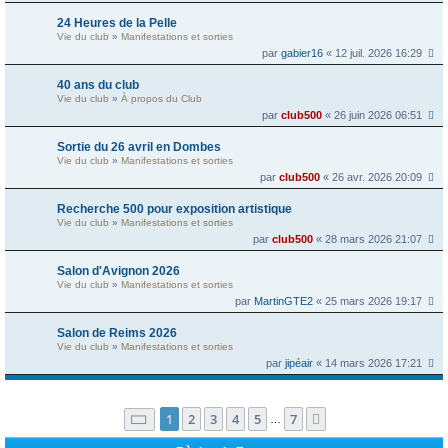
24 Heures de la Pelle
Vie du club
»
Manifestations et sorties
par
gabier16
« 12 juil. 2026 16:29
40 ans du club
Vie du club
»
À propos du Club
par
club500
« 26 juin 2026 06:51
Sortie du 26 avril en Dombes
Vie du club
»
Manifestations et sorties
par
club500
« 26 avr. 2026 20:09
Recherche 500 pour exposition artistique
Vie du club
»
Manifestations et sorties
par
club500
« 28 mars 2026 21:07
Salon d'Avignon 2026
Vie du club
»
Manifestations et sorties
par
MartinGTE2
« 25 mars 2026 19:17
Salon de Reims 2026
Vie du club
»
Manifestations et sorties
par
jipéair
« 14 mars 2026 17:21
Page
1
sur
7
1
2
3
4
5
7
Suivante
…