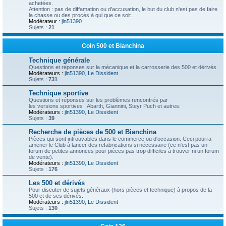
achetées.
Attention : pas de diffamation ou d'accusation, le but du club n'est pas de faire
la chasse ou des procès à qui que ce soit.
Modérateur :
jln51390
Sujets :
21
Coin 500 et Bianchina
Technique générale
Questions et réponses sur la mécanique et la carrosserie des 500 et dérivés.
Modérateurs :
jln51390
,
Le Dissident
Sujets :
731
Technique sportive
Questions et réponses sur les problèmes rencontrés par
les versions sportives : Abarth, Giannini, Steyr Puch et autres.
Modérateurs :
jln51390
,
Le Dissident
Sujets :
39
Recherche de pièces de 500 et Bianchina
Pièces qui sont introuvables dans le commerce ou d'occasion. Ceci pourra
amener le Club à lancer des refabrications si nécessaire (ce n'est pas un
forum de petites annonces pour pièces pas trop difficiles à trouver ni un forum
de vente).
Modérateurs :
jln51390
,
Le Dissident
Sujets :
176
Les 500 et dérivés
Pour discuter de sujets généraux (hors pièces et technique) à propos de la
500 et de ses dérivés.
Modérateurs :
jln51390
,
Le Dissident
Sujets :
130