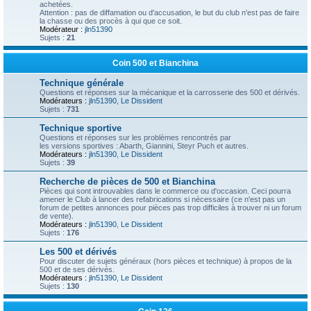
achetées.
Attention : pas de diffamation ou d'accusation, le but du club n'est pas de faire
la chasse ou des procès à qui que ce soit.
Modérateur :
jln51390
Sujets :
21
Coin 500 et Bianchina
Technique générale
Questions et réponses sur la mécanique et la carrosserie des 500 et dérivés.
Modérateurs :
jln51390
,
Le Dissident
Sujets :
731
Technique sportive
Questions et réponses sur les problèmes rencontrés par
les versions sportives : Abarth, Giannini, Steyr Puch et autres.
Modérateurs :
jln51390
,
Le Dissident
Sujets :
39
Recherche de pièces de 500 et Bianchina
Pièces qui sont introuvables dans le commerce ou d'occasion. Ceci pourra
amener le Club à lancer des refabrications si nécessaire (ce n'est pas un
forum de petites annonces pour pièces pas trop difficiles à trouver ni un forum
de vente).
Modérateurs :
jln51390
,
Le Dissident
Sujets :
176
Les 500 et dérivés
Pour discuter de sujets généraux (hors pièces et technique) à propos de la
500 et de ses dérivés.
Modérateurs :
jln51390
,
Le Dissident
Sujets :
130