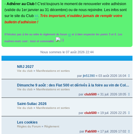
-
Adhérer au Club !
C'est toujours le moment de renouveler votre adhésion
(valide du 1er janvier au 31 décembre) ou de nous rejoindre. Les infos sont
sur le site du Club
ici
.
Très important, n'oubliez jamais de remplir votre
bulletin d'adhésion !
N'hésitez pas à lire ou relire le règlement du forum
ici
et à bien respecter les points 5 et 6. Les
maîtres-mots sont : loisir et convivialité.
Nous sommes le 07 août 2026 22:44
NRJ 2027
Vie du club
»
Manifestations et sorties
par
jln51390
« 03 août 2026 16:04
Dimanche 9 août : des Fiat 500 et dérivés à la foire au vin de Colmar
Vie du club
»
Manifestations et sorties
par
club500
« 31 juil. 2026 18:05
Saint-Suliac 2026
Vie du club
»
Manifestations et sorties
par
club500
« 19 juil. 2026 22:25
Les cookies
Règles du Forum
»
Règlement
par
Fab500
« 17 juil. 2026 17:02