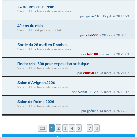
24 Heures de la Pelle
Vie du club
»
Manifestations et sorties
par
gabier16
« 12 juil. 2026 16:29
40 ans du club
Vie du club
»
À propos du Club
par
club500
« 26 juin 2026 06:51
Sortie du 26 avril en Dombes
Vie du club
»
Manifestations et sorties
par
club500
« 26 avr. 2026 20:09
Recherche 500 pour exposition artistique
Vie du club
»
Manifestations et sorties
par
club500
« 28 mars 2026 21:07
Salon d'Avignon 2026
Vie du club
»
Manifestations et sorties
par
MartinGTE2
« 25 mars 2026 19:17
Salon de Reims 2026
Vie du club
»
Manifestations et sorties
par
jipéair
« 14 mars 2026 17:21
Page
1
sur
7
1
2
3
4
5
7
Suivante
…