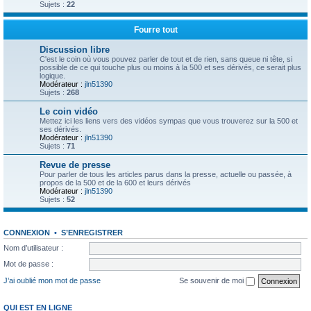
Sujets :
22
Fourre tout
Discussion libre
C'est le coin où vous pouvez parler de tout et de rien, sans queue ni tête, si
possible de ce qui touche plus ou moins à la 500 et ses dérivés, ce serait plus
logique.
Modérateur :
jln51390
Sujets :
268
Le coin vidéo
Mettez ici les liens vers des vidéos sympas que vous trouverez sur la 500 et
ses dérivés.
Modérateur :
jln51390
Sujets :
71
Revue de presse
Pour parler de tous les articles parus dans la presse, actuelle ou passée, à
propos de la 500 et de la 600 et leurs dérivés
Modérateur :
jln51390
Sujets :
52
CONNEXION
•
S’ENREGISTRER
Nom d’utilisateur :
Mot de passe :
J’ai oublié mon mot de passe
Se souvenir de moi
QUI EST EN LIGNE