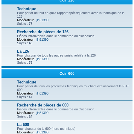
Coin 126
Technique
Pour parler de tout ce qui a rapport spécifiquement avec la technique de la
126.
Modérateur :
jln51390
Sujets :
77
Recherche de pièces de 126
Pièces introuvables dans le commerce ou d'occasion.
Modérateur :
jln51390
Sujets :
40
La 126
Pour discuter de tous les autres sujets relatifs à la 126.
Modérateur :
jln51390
Sujets :
79
Coin 600
Technique
Pour parler de tous les problèmes techniques touchant exclusivement la FIAT
600.
Modérateur :
jln51390
Sujets :
47
Recherche de pièces de 600
Pièces introuvables dans le commerce ou d'occasion.
Modérateur :
jln51390
Sujets :
14
La 600
Pour discuter de la 600 (hors technique).
Modérateur :
jln51390