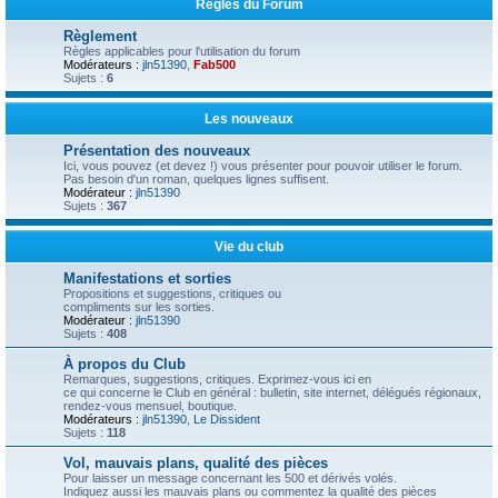
Règles du Forum
Règlement
Règles applicables pour l'utilisation du forum
Modérateurs :
jln51390
,
Fab500
Sujets :
6
Les nouveaux
Présentation des nouveaux
Ici, vous pouvez (et devez !) vous présenter pour pouvoir utiliser le forum.
Pas besoin d'un roman, quelques lignes suffisent.
Modérateur :
jln51390
Sujets :
367
Vie du club
Manifestations et sorties
Propositions et suggestions, critiques ou
compliments sur les sorties.
Modérateur :
jln51390
Sujets :
408
À propos du Club
Remarques, suggestions, critiques. Exprimez-vous ici en
ce qui concerne le Club en général : bulletin, site internet, délégués régionaux,
rendez-vous mensuel, boutique.
Modérateurs :
jln51390
,
Le Dissident
Sujets :
118
Vol, mauvais plans, qualité des pièces
Pour laisser un message concernant les 500 et dérivés volés.
Indiquez aussi les mauvais plans ou commentez la qualité des pièces