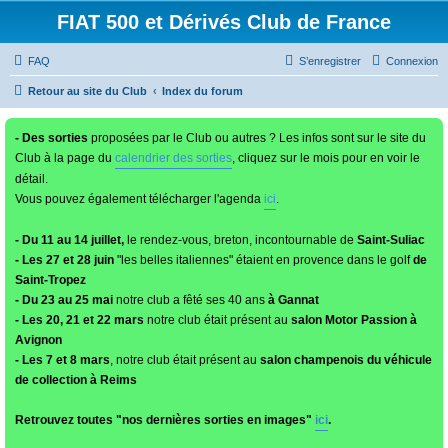
FIAT 500 et Dérivés Club de France
FAQ
S’enregistrer
Connexion
Retour au site du Club
Index du forum
- Des sorties
proposées par le Club ou autres ? Les infos sont sur le site du
Club à la page du
calendrier des sorties
, cliquez sur le mois pour en voir le
détail.
Vous pouvez également télécharger l'agenda
ici
.
- Du 11 au 14 juillet,
le rendez-vous, breton, incontournable de
Saint-Suliac
- Les 27 et 28 juin
"les belles italiennes" étaient en provence dans le golf
de
Saint-Tropez
- Du 23 au 25 mai
notre club a fêté ses 40 ans
à Gannat
- Les 20, 21 et 22 mars
notre club était présent au
salon Motor Passion à
Avignon
- Les 7 et 8 mars
, notre club était présent au
salon champenois du véhicule
de collection à Reims
Retrouvez toutes "nos dernières sorties en images"
ici
.