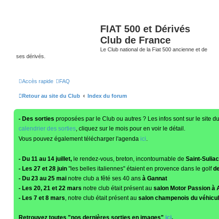
FIAT 500 et Dérivés
Club de France
Le Club national de la Fiat 500 ancienne et de
ses dérivés.
Accès rapide
FAQ
Retour au site du Club
Index du forum
- Des sorties
proposées par le Club ou autres ? Les infos sont sur le site d
calendrier des sorties
, cliquez sur le mois pour en voir le détail.
Vous pouvez également télécharger l'agenda
ici
.
- Du 11 au 14 juillet,
le rendez-vous, breton, incontournable de
Saint-Suliac
- Les 27 et 28 juin
"les belles italiennes" étaient en provence dans le golf
de
- Du 23 au 25 mai
notre club a fêté ses 40 ans
à Gannat
- Les 20, 21 et 22 mars
notre club était présent au
salon Motor Passion à 
- Les 7 et 8 mars
, notre club était présent au
salon champenois du véhicul
Retrouvez toutes "nos dernières sorties en images"
ici
.