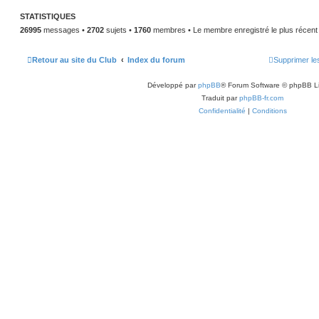
a
g
STATISTIQUES
e
26995
messages •
2702
sujets •
1760
membres • Le membre enregistré le plus récent
Retour au site du Club
Index du forum
Supprimer le
Développé par
phpBB
® Forum Software © phpBB L
Traduit par
phpBB-fr.com
Confidentialité
|
Conditions