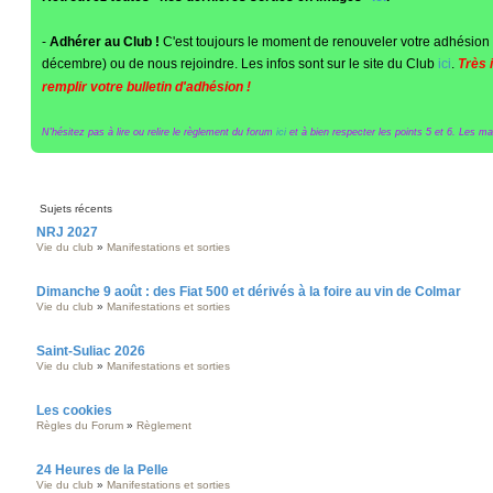
-
Adhérer au Club !
C'est toujours le moment de renouveler votre adhésion 
décembre) ou de nous rejoindre. Les infos sont sur le site du Club
ici
.
Très 
remplir votre bulletin d'adhésion !
N'hésitez pas à lire ou relire le règlement du forum
ici
et à bien respecter les points 5 et 6. Les maît
Sujets récents
NRJ 2027
Vie du club
»
Manifestations et sorties
Dimanche 9 août : des Fiat 500 et dérivés à la foire au vin de Colmar
Vie du club
»
Manifestations et sorties
Saint-Suliac 2026
Vie du club
»
Manifestations et sorties
Les cookies
Règles du Forum
»
Règlement
24 Heures de la Pelle
Vie du club
»
Manifestations et sorties