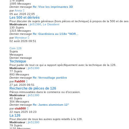
176
Sujets
e
a
1095
Messages
r
g
Dernier message
Re: Vive les imprimantes 3D
n
e
V
par
Anna
i
o
05 avr. 2026 22:05
e
i
Les 500 et dérivés
r
r
m
Pour discuter de sujets généraux (hors pièces et technique) à propos de la 500 et de ses 
l
e
Modérateurs :
jln51390
,
Le Dissident
e
s
130
Sujets
d
s
1315
Messages
e
a
Dernier message
Re: Giardiniera au 1/18e "NOR…
r
g
V
par
Monsieur
n
e
o
02 août 2026 09:51
i
i
e
r
r
Coin 126
l
m
Sujets
e
e
Messages
d
s
Dernier message
e
s
Technique
r
a
Pour parler de tout ce qui a rapport spécifiquement avec la technique de la 126.
n
g
Modérateur :
jln51390
i
e
77
Sujets
e
893
Messages
r
Dernier message
Re: Verrouillage portière
m
V
e
par
Fab500
o
s
27 juil. 2026 09:51
i
s
Recherche de pièces de 126
r
a
Pièces introuvables dans le commerce ou d'occasion.
l
g
Modérateur :
jln51390
e
e
40
Sujets
d
304
Messages
e
Dernier message
Re: Jantes aluminium 12”
r
V
par
club500
n
o
22 mars 2025 16:23
i
i
La 126
e
r
r
Pour discuter de tous les autres sujets relatifs à la 126.
l
m
Modérateur :
jln51390
e
e
79
Sujets
d
s
1120
Messages