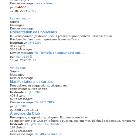
Dernier message
Les cookies
V
par
Fab500
o
17 juil. 2026 17:02
i
r
Les nouveaux
l
Sujets
e
Messages
d
Dernier message
e
Présentation des nouveaux
r
Ici, vous pouvez (et devez !) vous présenter pour pouvoir utiliser le forum.
n
Pas besoin d'un roman, quelques lignes suffisent.
i
Modérateur :
jln51390
e
367
Sujets
r
3609
Messages
m
Dernier message
Re: Tombés en amour pour une …
e
V
s
par
ManuB29
o
s
14 juil. 2026 21:33
i
a
r
g
Vie du club
l
e
Sujets
e
Messages
d
Dernier message
e
Manifestations et sorties
r
Propositions et suggestions, critiques ou
n
compliments sur les sorties.
i
Modérateur :
jln51390
e
408
Sujets
r
5286
Messages
m
Dernier message
Re: NRJ 2027
e
V
s
par
jln51390
o
s
03 août 2026 16:04
i
a
À propos du Club
r
g
Remarques, suggestions, critiques. Exprimez-vous ici en
l
e
ce qui concerne le Club en général : bulletin, site internet, délégués régionaux, rendez-
e
Modérateurs :
jln51390
,
Le Dissident
d
118
Sujets
e
1542
Messages
r
Dernier message
Re: 40 ans du club
n