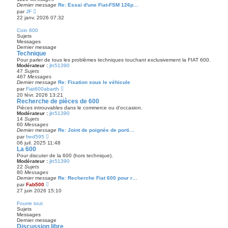
e
s
Dernier message
Re: Essai d'une Fiat-FSM 126p…
r
a
V
par
JF
n
g
o
22 janv. 2026 07:32
i
e
i
e
r
r
Coin 600
l
m
Sujets
e
e
Messages
d
s
Dernier message
e
s
Technique
r
a
Pour parler de tous les problèmes techniques touchant exclusivement la FIAT 600.
n
g
Modérateur :
jln51390
i
e
47
Sujets
e
467
Messages
r
Dernier message
Re: Fixation sous le véhicule
m
V
e
par
Fiat600abarth
o
s
20 févr. 2026 13:21
i
s
Recherche de pièces de 600
r
a
Pièces introuvables dans le commerce ou d'occasion.
l
g
Modérateur :
jln51390
e
e
14
Sujets
d
60
Messages
e
Dernier message
Re: Joint de poignée de porti…
r
V
par
fred595
n
o
06 juil. 2025 11:48
i
i
La 600
e
r
r
Pour discuter de la 600 (hors technique).
l
m
Modérateur :
jln51390
e
e
22
Sujets
d
s
80
Messages
e
s
Dernier message
Re: Recherche Fiat 600 pour r…
r
a
V
par
Fab500
n
g
o
27 juin 2026 15:10
i
e
i
e
r
r
Fourre tout
l
m
Sujets
e
e
Messages
d
s
Dernier message
e
s
Discussion libre
r