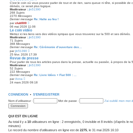
a
C'est le coin où vous pouvez parler de tout et de rien, sans queue ni tête, si possible de
n
g
dérivés, ce serait plus logique.
i
e
Modérateur :
jln51390
e
268
Sujets
r
2270
Messages
m
Dernier message
Re: Halte au feu !
e
V
s
par
club500
o
s
06 mai 2026 11:06
i
a
Le coin vidéo
r
g
Mettez ici les liens vers des vidéos sympas que vous trouverez sur la 500 et ses dérivés.
l
e
Modérateur :
jln51390
e
71
Sujets
d
368
Messages
e
Dernier message
Re: Cérémonie d’ouverture des…
r
V
par
jln51390
n
o
25 févr. 2026 17:39
i
i
Revue de presse
e
r
r
Pour parler de tous les articles parus dans la presse, actuelle ou passée, à propos de la 5
l
m
Modérateur :
jln51390
e
e
52
Sujets
d
s
222
Messages
e
s
Dernier message
Re: Livre Idées + Fiat 500 : …
r
a
V
par
Anna
n
g
o
24 mars 2026 09:18
i
e
i
e
r
r
l
m
CONNEXION
e
•
S’ENREGISTRER
e
d
s
Nom d’utilisateur :
e
Mot de passe :
J’ai oublié mon mot 
s
r
a
n
g
i
e
e
QUI EST EN LIGNE
r
m
Au total il y a
10
utilisateurs en ligne : 2 enregistrés, 0 invisible et 8 invités (d’après le 
e
minutes)
s
Le record du nombre d’utilisateurs en ligne est de
2275
, le 31 mai 2026 16:10
s