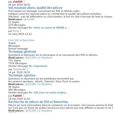
V
par
club500
i
o
26 juin 2026 06:51
e
i
Vol, mauvais plans, qualité des pièces
r
r
m
Pour laisser un message concernant les 500 et dérivés volés.
l
e
Indiquez aussi les mauvais plans ou commentez la qualité des pièces achetées.
e
s
Attention : pas de diffamation ou d'accusation, le but du club n'est pas de faire la chasse
d
s
Modérateur :
jln51390
e
a
21
Sujets
r
g
215
Messages
n
e
Dernier message
Re: Volée au salon de REIMS a…
i
V
par
Anna
e
o
11 mars 2024 14:12
r
i
m
r
e
Coin 500 et Bianchina
l
s
Sujets
e
s
Messages
d
a
Dernier message
e
g
Technique générale
r
e
Questions et réponses sur la mécanique et la carrosserie des 500 et dérivés.
n
Modérateurs :
jln51390
,
Le Dissident
i
731
Sujets
e
7516
Messages
r
Dernier message
Re: Clignotants
m
V
e
par
Christouille
o
s
16 juil. 2026 18:51
i
s
Technique sportive
r
a
Questions et réponses sur les problèmes rencontrés par
l
g
les versions sportives : Abarth, Giannini, Steyr Puch et autres.
e
e
Modérateurs :
jln51390
,
Le Dissident
d
39
Sujets
e
366
Messages
r
Dernier message
Re: 126 avec un carbu origina…
n
V
par
Fab500
i
o
19 mai 2026 11:42
e
i
Recherche de pièces de 500 et Bianchina
r
r
m
Pièces qui sont introuvables dans le commerce ou d'occasion. Ceci pourra amener le Club 
l
e
(ce n'est pas un forum de petites annonces pour pièces pas trop difficiles à trouver ni un 
e
s
Modérateurs :
jln51390
,
Le Dissident
d
s