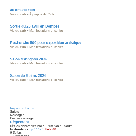
40 ans du club
Vie du club
»
À propos du Club
Sortie du 26 avril en Dombes
Vie du club
»
Manifestations et sorties
Recherche 500 pour exposition artistique
Vie du club
»
Manifestations et sorties
Salon d'Avignon 2026
Vie du club
»
Manifestations et sorties
Salon de Reims 2026
Vie du club
»
Manifestations et sorties
Règles du Forum
Sujets
Messages
Dernier message
Règlement
Règles applicables pour l'utilisation du forum
Modérateurs :
jln51390
,
Fab500
6
Sujets
10
Messages