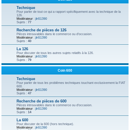
Technique
Pour parler de tout ce qui a rapport spécifiquement avec la technique de la
126.
Modérateur :
jln51390
Sujets :
77
Recherche de pièces de 126
Pièces introuvables dans le commerce ou d'occasion.
Modérateur :
jln51390
Sujets :
40
La 126
Pour discuter de tous les autres sujets relatifs à la 126.
Modérateur :
jln51390
Sujets :
79
Coin 600
Technique
Pour parler de tous les problèmes techniques touchant exclusivement la FIAT
600.
Modérateur :
jln51390
Sujets :
47
Recherche de pièces de 600
Pièces introuvables dans le commerce ou d'occasion.
Modérateur :
jln51390
Sujets :
14
La 600
Pour discuter de la 600 (hors technique).
Modérateur :
jln51390