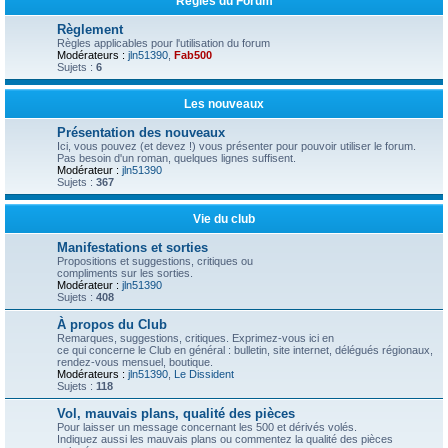
Règles du Forum
e
v
1
a
s
Règlement
n
u
t
Règles applicables pour l'utilisation du forum
r
e
Modérateurs :
jln51390
,
Fab500
7
Sujets :
6
Les nouveaux
Présentation des nouveaux
Ici, vous pouvez (et devez !) vous présenter pour pouvoir utiliser le forum.
Pas besoin d'un roman, quelques lignes suffisent.
Modérateur :
jln51390
Sujets :
367
Vie du club
Manifestations et sorties
Propositions et suggestions, critiques ou
compliments sur les sorties.
Modérateur :
jln51390
Sujets :
408
À propos du Club
Remarques, suggestions, critiques. Exprimez-vous ici en
ce qui concerne le Club en général : bulletin, site internet, délégués régionaux,
rendez-vous mensuel, boutique.
Modérateurs :
jln51390
,
Le Dissident
Sujets :
118
Vol, mauvais plans, qualité des pièces
Pour laisser un message concernant les 500 et dérivés volés.
Indiquez aussi les mauvais plans ou commentez la qualité des pièces