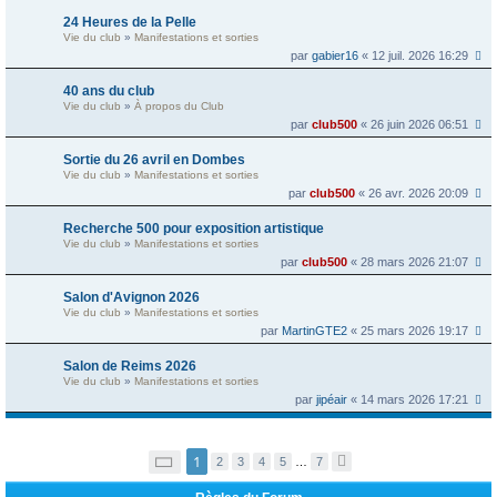
24 Heures de la Pelle
Vie du club
»
Manifestations et sorties
par
gabier16
« 12 juil. 2026 16:29
40 ans du club
Vie du club
»
À propos du Club
par
club500
« 26 juin 2026 06:51
Sortie du 26 avril en Dombes
Vie du club
»
Manifestations et sorties
par
club500
« 26 avr. 2026 20:09
Recherche 500 pour exposition artistique
Vie du club
»
Manifestations et sorties
par
club500
« 28 mars 2026 21:07
Salon d'Avignon 2026
Vie du club
»
Manifestations et sorties
par
MartinGTE2
« 25 mars 2026 19:17
Salon de Reims 2026
Vie du club
»
Manifestations et sorties
par
jipéair
« 14 mars 2026 17:21
P
1
2
3
4
5
…
7
S
a
u
g
i