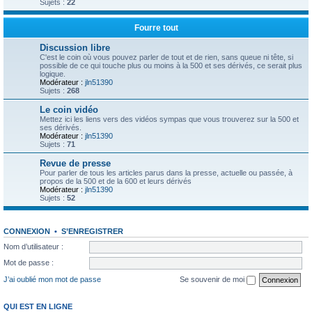
Sujets :
22
Fourre tout
Discussion libre
C'est le coin où vous pouvez parler de tout et de rien, sans queue ni tête, si
possible de ce qui touche plus ou moins à la 500 et ses dérivés, ce serait plus
logique.
Modérateur :
jln51390
Sujets :
268
Le coin vidéo
Mettez ici les liens vers des vidéos sympas que vous trouverez sur la 500 et
ses dérivés.
Modérateur :
jln51390
Sujets :
71
Revue de presse
Pour parler de tous les articles parus dans la presse, actuelle ou passée, à
propos de la 500 et de la 600 et leurs dérivés
Modérateur :
jln51390
Sujets :
52
CONNEXION
•
S’ENREGISTRER
Nom d’utilisateur :
Mot de passe :
J’ai oublié mon mot de passe
Se souvenir de moi
QUI EST EN LIGNE