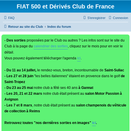
FIAT 500 et Dérivés Club de France
FAQ
S’enregistrer
Connexion
Retour au site du Club
Index du forum
- Des sorties
proposées par le Club ou autres ? Les infos sont sur le site du
Club à la page du
calendrier des sorties
, cliquez sur le mois pour en voir le
détail.
Vous pouvez également télécharger l'agenda
ici
.
- Du 11 au 14 juillet,
le rendez-vous, breton, incontournable de
Saint-Suliac
- Les 27 et 28 juin
"les belles italiennes" étaient en provence dans le golf
de
Saint-Tropez
- Du 23 au 25 mai
notre club a fêté ses 40 ans
à Gannat
- Les 20, 21 et 22 mars
notre club était présent au
salon Motor Passion à
Avignon
- Les 7 et 8 mars
, notre club était présent au
salon champenois du véhicule
de collection à Reims
Retrouvez toutes "nos dernières sorties en images"
ici
.