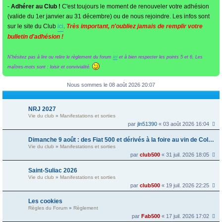
-
Adhérer au Club !
C'est toujours le moment de renouveler votre adhésion
(valide du 1er janvier au 31 décembre) ou de nous rejoindre. Les infos sont
sur le site du Club
ici
.
Très important, n'oubliez jamais de remplir votre
bulletin d'adhésion !
N'hésitez pas à lire ou relire le règlement du forum
ici
et à bien respecter les points 5 et 6. Les
maîtres-mots sont : loisir et convivialité.
Nous sommes le 08 août 2026 20:07
NRJ 2027
Vie du club
»
Manifestations et sorties
par
jln51390
« 03 août 2026 16:04
Dimanche 9 août : des Fiat 500 et dérivés à la foire au vin de Colmar
Vie du club
»
Manifestations et sorties
par
club500
« 31 juil. 2026 18:05
Saint-Suliac 2026
Vie du club
»
Manifestations et sorties
par
club500
« 19 juil. 2026 22:25
Les cookies
Règles du Forum
»
Règlement
par
Fab500
« 17 juil. 2026 17:02