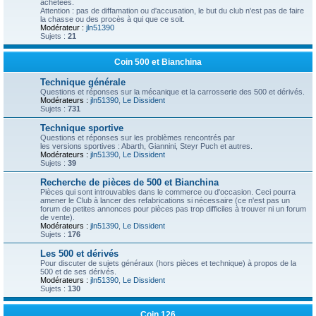
achetées.
Attention : pas de diffamation ou d'accusation, le but du club n'est pas de faire
la chasse ou des procès à qui que ce soit.
Modérateur :
jln51390
Sujets :
21
Coin 500 et Bianchina
Technique générale
Questions et réponses sur la mécanique et la carrosserie des 500 et dérivés.
Modérateurs :
jln51390
,
Le Dissident
Sujets :
731
Technique sportive
Questions et réponses sur les problèmes rencontrés par
les versions sportives : Abarth, Giannini, Steyr Puch et autres.
Modérateurs :
jln51390
,
Le Dissident
Sujets :
39
Recherche de pièces de 500 et Bianchina
Pièces qui sont introuvables dans le commerce ou d'occasion. Ceci pourra
amener le Club à lancer des refabrications si nécessaire (ce n'est pas un
forum de petites annonces pour pièces pas trop difficiles à trouver ni un forum
de vente).
Modérateurs :
jln51390
,
Le Dissident
Sujets :
176
Les 500 et dérivés
Pour discuter de sujets généraux (hors pièces et technique) à propos de la
500 et de ses dérivés.
Modérateurs :
jln51390
,
Le Dissident
Sujets :
130
Coin 126