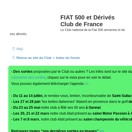
FIAT 500 et Dérivés
Club de France
Le Club national de la Fiat 500 ancienne et de
ses dérivés.
FAQ
Retour au site du Club
Index du forum
- Des sorties
proposées par le Club ou autres ? Les infos sont sur le site d
calendrier des sorties
, cliquez sur le mois pour en voir le détail.
Vous pouvez également télécharger l'agenda
ici
.
- Du 11 au 14 juillet,
le rendez-vous, breton, incontournable de
Saint-Suliac
- Les 27 et 28 juin
"les belles italiennes" étaient en provence dans le golf
de
- Du 23 au 25 mai
notre club a fêté ses 40 ans
à Gannat
- Les 20, 21 et 22 mars
notre club était présent au
salon Motor Passion à 
- Les 7 et 8 mars
, notre club était présent au
salon champenois du véhicul
Retrouvez toutes "nos dernières sorties en images"
ici
.