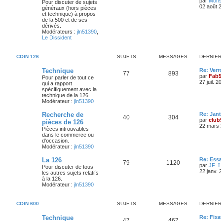
e
par
Mons
Pour discuter de sujets
r
02 août 
généraux (hors pièces
u
e
n
et technique) à propos
i
de la 500 et de ses
j
s
e
dérivés.
r
Modérateurs :
jln51390
,
e
s
m
Le Dissident
e
s
t
a
s
COIN 126
SUJETS
MESSAGES
DERNIE
a
s
g
g
D
Technique
Re: Verr
e
S
M
77
893
e
e
par
Fab
Pour parler de tout ce
r
27 juil. 
qui a rapport
u
e
s
n
spécifiquement avec la
i
technique de la 126.
j
s
e
Modérateur :
jln51390
r
e
s
m
D
Recherche de
Re: Jan
S
M
40
304
e
e
par
club
pièces de 126
s
t
a
r
22 mars 
Pièces introuvables
s
u
e
n
dans le commerce ou
a
s
g
i
d'occasion.
g
j
s
e
Modérateur :
jln51390
e
r
e
e
s
m
D
La 126
Re: Ess
e
S
M
79
1120
s
e
par
JF
Pour discuter de tous
s
t
a
r
22 janv.
les autres sujets relatifs
s
u
e
n
à la 126.
a
s
g
i
Modérateur :
jln51390
g
j
s
e
e
e
r
e
s
m
COIN 600
SUJETS
MESSAGES
DERNIE
s
e
s
t
a
D
Technique
Re: Fixa
s
S
M
47
467