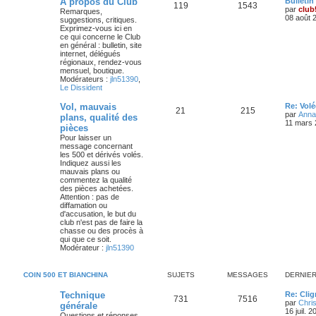
D
À propos du Club
Bulletin
s
S
M
119
1543
e
par
club
Remarques,
a
s
g
r
08 août 
suggestions, critiques.
g
u
e
n
Exprimez-vous ici en
e
e
i
ce qui concerne le Club
j
s
e
en général : bulletin, site
s
r
internet, délégués
e
s
m
régionaux, rendez-vous
e
mensuel, boutique.
s
t
a
Modérateurs :
jln51390
,
s
Le Dissident
a
s
g
g
D
Vol, mauvais
Re: Vol
S
M
21
215
e
e
e
par
Anna
plans, qualité des
r
11 mars 
pièces
u
e
n
s
Pour laisser un
i
message concernant
j
s
e
les 500 et dérivés volés.
r
Indiquez aussi les
e
s
m
mauvais plans ou
e
commentez la qualité
s
t
a
des pièces achetées.
s
Attention : pas de
a
s
g
diffamation ou
g
d'accusation, le but du
e
e
club n'est pas de faire la
chasse ou des procès à
s
qui que ce soit.
Modérateur :
jln51390
COIN 500 ET BIANCHINA
SUJETS
MESSAGES
DERNIE
D
Technique
Re: Cli
S
M
731
7516
e
par
Chris
générale
r
16 juil. 
Questions et réponses