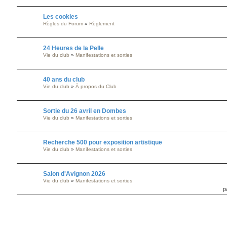
Les cookies
Règles du Forum
»
Règlement
24 Heures de la Pelle
Vie du club
»
Manifestations et sorties
40 ans du club
Vie du club
»
À propos du Club
Sortie du 26 avril en Dombes
Vie du club
»
Manifestations et sorties
Recherche 500 pour exposition artistique
Vie du club
»
Manifestations et sorties
Salon d'Avignon 2026
Vie du club
»
Manifestations et sorties
p