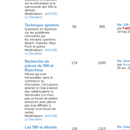
u
e
n
sur la mécanique et la
i
carrosserie des 500 et
j
s
e
dérivés.
r
Modérateurs :
jln51390
,
e
s
m
Le Dissident
e
s
t
a
D
Technique sportive
Re: 126
s
S
M
39
366
e
par
Fab
Questions et réponses
a
s
g
r
19 mai 2
sur les problèmes
g
u
e
n
rencontrés par
e
e
i
les versions sportives :
j
s
e
Abarth, Giannini, Steyr
s
r
Puch et autres.
e
s
m
Modérateurs :
jln51390
,
e
Le Dissident
s
t
a
s
D
Recherche de
Re: Vive
S
M
176
1095
a
s
g
e
par
Anna
pièces de 500 et
g
r
05 avr. 
Bianchina
e
u
e
n
e
Pièces qui sont
i
introuvables dans le
j
s
e
s
commerce ou
r
d'occasion. Ceci pourra
e
s
m
amener le Club à lancer
e
des refabrications si
s
t
a
nécessaire (ce n'est
s
pas un forum de petites
a
s
g
annonces pour pièces
g
pas trop difficiles à
e
e
trouver ni un forum de
vente).
s
Modérateurs :
jln51390
,
Le Dissident
D
Les 500 et dérivés
Re: Gia
S
M
130
1315