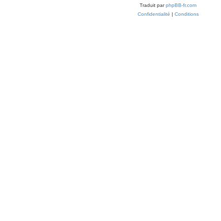
Traduit par
phpBB-fr.com
Confidentialité
|
Conditions