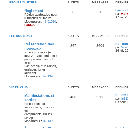
RÈGLES DU FORUM
SUJETS
MESSAGES
DERNIE
D
Règlement
Les coo
S
M
6
10
e
par
Fab
Règles applicables pour
r
17 juil. 
l'utilisation du forum
u
e
n
Modérateurs :
jln51390
,
i
Fab500
j
s
e
r
e
s
m
LES NOUVEAUX
SUJETS
MESSAGES
DERNIE
e
s
t
a
D
Présentation des
Re: Tom
s
S
M
367
3609
e
par
Man
a
nouveaux
s
g
r
14 juil. 
g
Ici, vous pouvez (et
u
e
n
e
devez !) vous présenter
e
i
pour pouvoir utiliser le
j
s
e
forum.
s
r
Pas besoin d'un roman,
e
s
m
quelques lignes
e
suffisent.
s
t
a
Modérateur :
jln51390
s
a
s
g
g
VIE DU CLUB
SUJETS
MESSAGES
DERNIE
e
e
D
Manifestations et
Re: NRJ
S
M
408
5286
s
e
par
jln51
sorties
r
03 août 
Propositions et
u
e
n
suggestions, critiques
i
ou
j
s
e
compliments sur les
r
sorties.
e
s
m
Modérateur :
jln51390
e
s
t
a