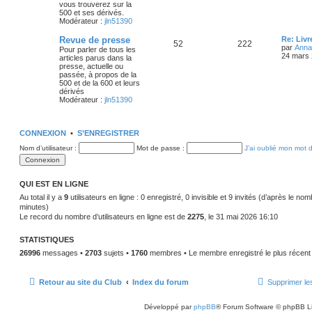
n
vous trouverez sur la
i
s
500 et ses dérivés.
j
s
e
Modérateur :
jln51390
r
e
s
m
D
Revue de presse
Re: Livr
S
M
52
222
e
e
par
Anna
Pour parler de tous les
s
t
a
r
24 mars 
articles parus dans la
s
u
e
n
presse, actuelle ou
a
s
g
i
passée, à propos de la
g
j
s
e
500 et de la 600 et leurs
e
r
e
dérivés
e
s
m
Modérateur :
jln51390
e
s
s
t
a
s
a
CONNEXION
•
S’ENREGISTRER
s
g
g
e
Nom d’utilisateur :
Mot de passe :
J’ai oublié mon mot 
e
s
QUI EST EN LIGNE
Au total il y a
9
utilisateurs en ligne : 0 enregistré, 0 invisible et 9 invités (d’après le no
minutes)
Le record du nombre d’utilisateurs en ligne est de
2275
, le 31 mai 2026 16:10
STATISTIQUES
26996
messages •
2703
sujets •
1760
membres • Le membre enregistré le plus récent
Retour au site du Club
Index du forum
Supprimer le
Développé par
phpBB
® Forum Software © phpBB L