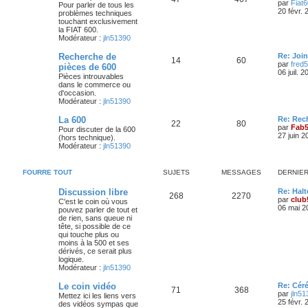
e
par
Fiat
a
Pour parler de tous les
s
g
r
20 févr.
g
problèmes techniques
u
e
n
e
touchant exclusivement
e
i
la FIAT 600.
j
s
e
Modérateur :
jln51390
s
r
e
s
m
D
Recherche de
Re: Join
S
M
14
60
e
e
par
fred
pièces de 600
s
t
a
r
06 juil. 
Pièces introuvables
s
u
e
n
dans le commerce ou
a
s
g
i
d'occasion.
g
j
s
e
Modérateur :
jln51390
e
r
e
e
s
m
D
La 600
Re: Rec
e
S
M
22
80
s
e
par
Fab
Pour discuter de la 600
s
t
a
r
27 juin 2
(hors technique).
s
u
e
n
Modérateur :
jln51390
a
s
g
i
g
j
s
e
e
e
r
FOURRE TOUT
SUJETS
MESSAGES
DERNIE
e
s
m
s
e
D
Discussion libre
Re: Halt
s
t
a
S
M
268
2270
e
par
club
s
C'est le coin où vous
r
06 mai 2
a
pouvez parler de tout et
s
g
u
e
n
g
de rien, sans queue ni
i
e
tête, si possible de ce
e
j
s
e
qui touche plus ou
r
moins à la 500 et ses
s
e
s
m
dérivés, ce serait plus
e
logique.
s
t
a
Modérateur :
jln51390
s
a
s
g
D
Le coin vidéo
Re: Cér
S
M
71
368
g
e
par
jln51
Mettez ici les liens vers
e
r
e
25 févr.
des vidéos sympas que
u
e