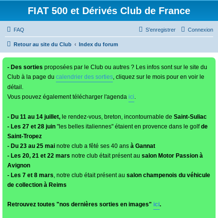
FIAT 500 et Dérivés Club de France
FAQ
S’enregistrer
Connexion
Retour au site du Club
Index du forum
- Des sorties
proposées par le Club ou autres ? Les infos sont sur le site du
Club à la page du
calendrier des sorties
, cliquez sur le mois pour en voir le
détail.
Vous pouvez également télécharger l'agenda
ici
.
- Du 11 au 14 juillet,
le rendez-vous, breton, incontournable de
Saint-Suliac
- Les 27 et 28 juin
"les belles italiennes" étaient en provence dans le golf
de
Saint-Tropez
- Du 23 au 25 mai
notre club a fêté ses 40 ans
à Gannat
- Les 20, 21 et 22 mars
notre club était présent au
salon Motor Passion à
Avignon
- Les 7 et 8 mars
, notre club était présent au
salon champenois du véhicule
de collection à Reims
Retrouvez toutes "nos dernières sorties en images"
ici
.