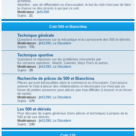
achetées.
Attention : pas de diffamation ou d'accusation, le but du club n'est pas de faire
la chasse ou des procès à qui que ce soit.
Modérateur :
jln51390
Sujets :
21
Coin 500 et Bianchina
Technique générale
Questions et réponses sur la mécanique et la carrosserie des 500 et dérivés.
Modérateurs :
jln51390
,
Le Dissident
Sujets :
731
Technique sportive
Questions et réponses sur les problèmes rencontrés par
les versions sportives : Abarth, Giannini, Steyr Puch et autres.
Modérateurs :
jln51390
,
Le Dissident
Sujets :
39
Recherche de pièces de 500 et Bianchina
Pièces qui sont introuvables dans le commerce ou d'occasion. Ceci pourra
amener le Club à lancer des refabrications si nécessaire (ce n'est pas un
forum de petites annonces pour pièces pas trop difficiles à trouver ni un forum
de vente).
Modérateurs :
jln51390
,
Le Dissident
Sujets :
176
Les 500 et dérivés
Pour discuter de sujets généraux (hors pièces et technique) à propos de la
500 et de ses dérivés.
Modérateurs :
jln51390
,
Le Dissident
Sujets :
130
Coin 126