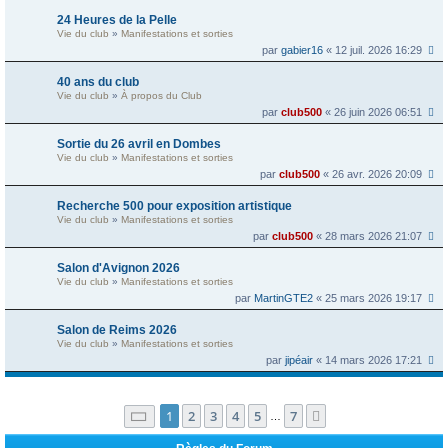
24 Heures de la Pelle
Vie du club
»
Manifestations et sorties
par
gabier16
« 12 juil. 2026 16:29
40 ans du club
Vie du club
»
À propos du Club
par
club500
« 26 juin 2026 06:51
Sortie du 26 avril en Dombes
Vie du club
»
Manifestations et sorties
par
club500
« 26 avr. 2026 20:09
Recherche 500 pour exposition artistique
Vie du club
»
Manifestations et sorties
par
club500
« 28 mars 2026 21:07
Salon d'Avignon 2026
Vie du club
»
Manifestations et sorties
par
MartinGTE2
« 25 mars 2026 19:17
Salon de Reims 2026
Vie du club
»
Manifestations et sorties
par
jipéair
« 14 mars 2026 17:21
Page
1
sur
7
1
2
3
4
5
7
Suivante
…