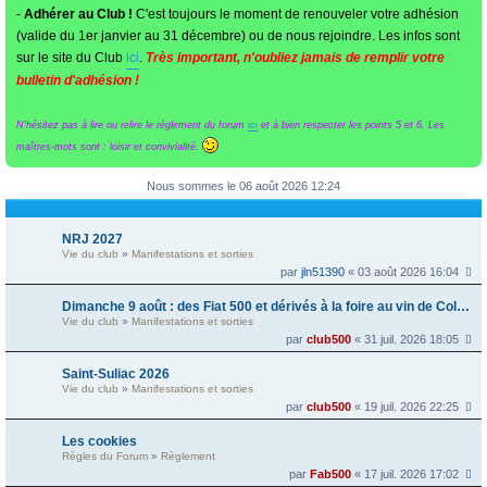
-
Adhérer au Club !
C'est toujours le moment de renouveler votre adhésion
(valide du 1er janvier au 31 décembre) ou de nous rejoindre. Les infos sont
sur le site du Club
ici
.
Très important, n'oubliez jamais de remplir votre
bulletin d'adhésion !
N'hésitez pas à lire ou relire le règlement du forum
ici
et à bien respecter les points 5 et 6. Les
maîtres-mots sont : loisir et convivialité.
Nous sommes le 06 août 2026 12:24
NRJ 2027
Vie du club
»
Manifestations et sorties
par
jln51390
« 03 août 2026 16:04
Dimanche 9 août : des Fiat 500 et dérivés à la foire au vin de Colmar
Vie du club
»
Manifestations et sorties
par
club500
« 31 juil. 2026 18:05
Saint-Suliac 2026
Vie du club
»
Manifestations et sorties
par
club500
« 19 juil. 2026 22:25
Les cookies
Règles du Forum
»
Règlement
par
Fab500
« 17 juil. 2026 17:02