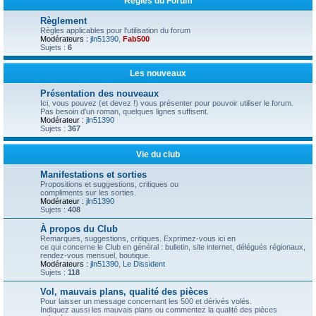
Règles du Forum
Règlement
Règles applicables pour l'utilisation du forum
Modérateurs :
jln51390
,
Fab500
Sujets :
6
Les nouveaux
Présentation des nouveaux
Ici, vous pouvez (et devez !) vous présenter pour pouvoir utiliser le forum.
Pas besoin d'un roman, quelques lignes suffisent.
Modérateur :
jln51390
Sujets :
367
Vie du club
Manifestations et sorties
Propositions et suggestions, critiques ou
compliments sur les sorties.
Modérateur :
jln51390
Sujets :
408
À propos du Club
Remarques, suggestions, critiques. Exprimez-vous ici en
ce qui concerne le Club en général : bulletin, site internet, délégués régionaux,
rendez-vous mensuel, boutique.
Modérateurs :
jln51390
,
Le Dissident
Sujets :
118
Vol, mauvais plans, qualité des pièces
Pour laisser un message concernant les 500 et dérivés volés.
Indiquez aussi les mauvais plans ou commentez la qualité des pièces