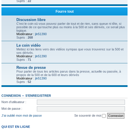
Sujets :
22
Fourre tout
Discussion libre
C'est le coin où vous pouvez parler de tout et de rien, sans queue ni tête, si
possible de ce qui touche plus ou moins à la 500 et ses dérivés, ce serait plus
logique.
Modérateur :
jln51390
Sujets :
268
Le coin vidéo
Mettez ici les liens vers des vidéos sympas que vous trouverez sur la 500 et
ses dérivés.
Modérateur :
jln51390
Sujets :
71
Revue de presse
Pour parler de tous les articles parus dans la presse, actuelle ou passée, à
propos de la 500 et de la 600 et leurs dérivés
Modérateur :
jln51390
Sujets :
52
CONNEXION
•
S’ENREGISTRER
Nom d’utilisateur :
Mot de passe :
J’ai oublié mon mot de passe
Se souvenir de moi
QUI EST EN LIGNE