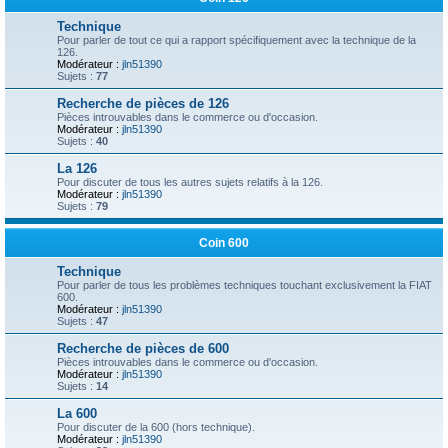
Technique
Pour parler de tout ce qui a rapport spécifiquement avec la technique de la
126.
Modérateur :
jln51390
Sujets :
77
Recherche de pièces de 126
Pièces introuvables dans le commerce ou d'occasion.
Modérateur :
jln51390
Sujets :
40
La 126
Pour discuter de tous les autres sujets relatifs à la 126.
Modérateur :
jln51390
Sujets :
79
Coin 600
Technique
Pour parler de tous les problèmes techniques touchant exclusivement la FIAT
600.
Modérateur :
jln51390
Sujets :
47
Recherche de pièces de 600
Pièces introuvables dans le commerce ou d'occasion.
Modérateur :
jln51390
Sujets :
14
La 600
Pour discuter de la 600 (hors technique).
Modérateur :
jln51390