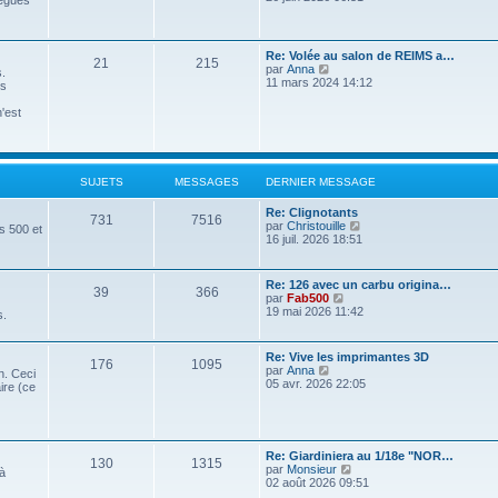
légués
e
e
u
e
a
n
i
s
r
t
a
g
i
r
s
n
j
s
e
e
l
a
i
s
g
r
e
D
Re: Volée au salon de REIMS a…
g
e
S
M
21
e
215
s
m
d
e
V
par
Anna
e
r
.
e
e
e
r
o
11 mars 2024 14:12
m
es
s
r
u
e
t
a
n
i
e
s
n
s
i
r
s
n'est
a
i
j
s
s
g
e
l
s
g
e
r
e
a
e
r
e
s
m
d
e
g
m
e
e
e
e
s
r
t
a
s
SUJETS
MESSAGES
DERNIER MESSAGE
s
s
n
s
a
i
s
g
a
D
Re: Clignotants
g
e
S
M
731
7516
g
e
V
par
Christouille
e
r
s 500 et
e
e
r
o
16 juil. 2026 18:51
m
u
e
n
i
e
s
i
r
s
j
s
e
l
s
D
Re: 126 avec un carbu origina…
S
M
39
366
r
e
a
e
V
par
Fab500
e
s
m
d
g
r
o
19 mai 2026 11:42
s.
e
e
u
e
e
n
i
s
r
t
a
i
r
s
n
j
s
e
l
D
Re: Vive les imprimantes 3D
a
i
s
S
g
M
176
1095
r
e
e
V
par
Anna
g
e
n. Ceci
e
s
m
d
r
o
05 avr. 2026 22:05
e
r
ire (ce
e
e
u
e
e
n
i
m
s
r
t
a
i
r
e
s
n
j
s
s
e
l
s
a
i
s
g
r
e
s
g
e
e
s
m
d
a
D
Re: Giardiniera au 1/18e "NOR…
e
r
S
M
130
1315
e
e
e
g
e
V
par
Monsieur
m
 à
s
r
t
a
e
r
o
02 août 2026 09:51
e
s
n
u
e
s
n
i
s