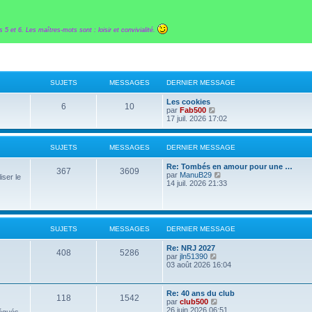
 5 et 6. Les maîtres-mots sont : loisir et convivialité.
SUJETS
MESSAGES
DERNIER MESSAGE
D
Les cookies
S
M
6
10
e
V
par
Fab500
r
o
17 juil. 2026 17:02
u
e
n
i
i
r
j
s
e
l
SUJETS
MESSAGES
DERNIER MESSAGE
r
e
e
s
m
d
D
Re: Tombés en amour pour une …
e
e
S
M
367
3609
e
V
par
ManuB29
s
r
iser le
t
a
r
o
14 juil. 2026 21:33
s
n
u
e
n
i
a
i
s
g
i
r
g
e
j
s
e
l
e
r
e
r
e
m
e
s
m
d
e
SUJETS
MESSAGES
DERNIER MESSAGE
s
e
e
s
s
r
t
a
s
D
Re: NRJ 2027
s
n
S
M
a
408
5286
e
V
par
jln51390
a
i
g
s
g
r
o
03 août 2026 16:04
g
e
e
u
e
n
i
e
r
e
i
r
m
j
s
e
l
e
D
Re: 40 ans du club
S
s
M
118
1542
r
e
s
e
V
par
club500
e
s
m
d
s
r
o
26 juin 2026 06:51