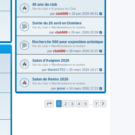
40 ans du club
Vie du club
»
À propos du Club
par
club500
« 26 juin 2026 06:51
Sortie du 26 avril en Dombes
Vie du club
»
Manifestations et sorties
par
club500
« 26 avr. 2026 20:09
Recherche 500 pour exposition artistique
Vie du club
»
Manifestations et sorties
par
club500
« 28 mars 2026 21:07
Salon d'Avignon 2026
Vie du club
»
Manifestations et sorties
par
MartinGTE2
« 25 mars 2026 19:17
Salon de Reims 2026
Vie du club
»
Manifestations et sorties
par
jipéair
« 14 mars 2026 17:21
Page
1
sur
7
1
2
3
4
5
7
Suivante
…