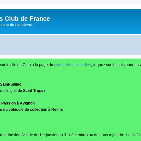
és Club de France
enne et de ses dérivés.
sur le site du Club à la page du
calendrier des sorties
, cliquez sur le mois pour en v
Saint-Suliac
ans le golf
de Saint-Tropez
r Passion à Avignon
 du véhicule de collection à Reims
re adhésion (valide du 1er janvier au 31 décembre) ou de nous rejoindre. Les infos