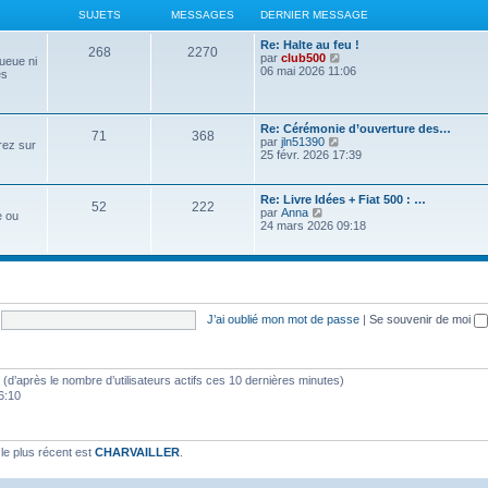
s
r
t
a
j
s
e
l
e
SUJETS
MESSAGES
s
DERNIER MESSAGE
n
s
r
e
s
a
i
s
g
e
s
m
d
s
g
e
D
Re: Halte au feu !
e
e
a
S
M
268
2270
e
r
e
V
par
club500
s
r
queue ni
e
t
a
g
m
r
o
06 mai 2026 11:06
s
n
es
e
u
e
e
n
i
a
i
s
s
g
s
i
r
g
e
j
s
s
e
l
e
r
e
a
r
e
m
D
Re: Cérémonie d’ouverture des…
g
S
M
71
e
368
s
m
d
e
e
V
par
jln51390
rez sur
e
s
e
e
s
r
o
25 févr. 2026 17:39
s
r
u
e
t
a
s
n
i
s
n
a
i
r
a
i
j
s
g
s
g
e
l
D
Re: Livre Idées + Fiat 500 : …
g
e
e
S
M
52
222
r
e
e
V
par
Anna
e
r
e ou
e
s
m
d
e
r
o
24 mars 2026 09:18
m
e
e
u
e
n
i
e
s
r
t
a
s
i
r
s
s
n
j
s
e
l
s
a
i
s
g
r
e
a
g
e
e
s
m
d
g
e
r
e
e
e
e
m
s
r
t
a
J’ai oublié mon mot de passe
|
Se souvenir de moi
e
s
n
s
s
a
i
s
g
s
g
e
a
e
r
e
g
tés (d’après le nombre d’utilisateurs actifs ces 10 dernières minutes)
m
e
e
6:10
s
s
s
a
g
e plus récent est
CHARVAILLER
.
e