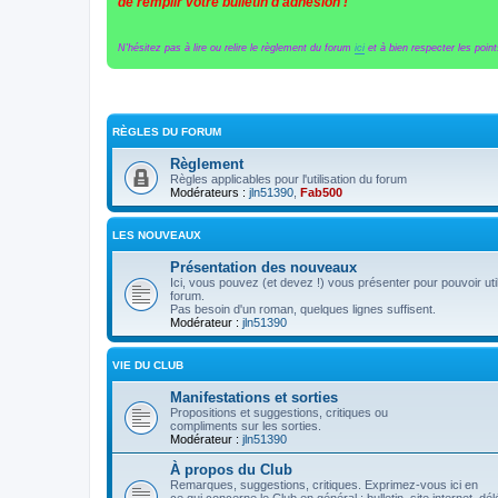
de remplir votre bulletin d'adhésion !
N'hésitez pas à lire ou relire le règlement du forum
ici
et à bien respecter les points
RÈGLES DU FORUM
Règlement
Règles applicables pour l'utilisation du forum
Modérateurs :
jln51390
,
Fab500
LES NOUVEAUX
Présentation des nouveaux
Ici, vous pouvez (et devez !) vous présenter pour pouvoir util
forum.
Pas besoin d'un roman, quelques lignes suffisent.
Modérateur :
jln51390
VIE DU CLUB
Manifestations et sorties
Propositions et suggestions, critiques ou
compliments sur les sorties.
Modérateur :
jln51390
À propos du Club
Remarques, suggestions, critiques. Exprimez-vous ici en