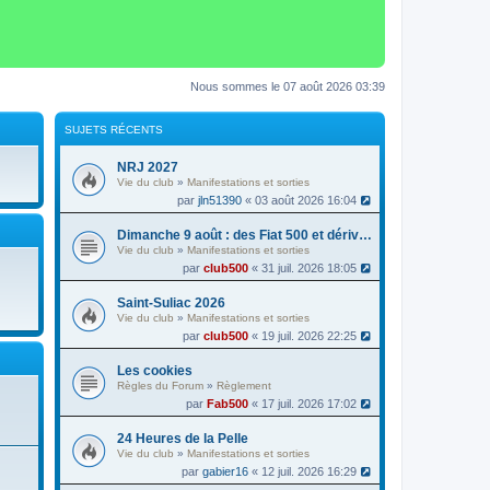
Nous sommes le 07 août 2026 03:39
SUJETS RÉCENTS
NRJ 2027
Vie du club
»
Manifestations et sorties
par
jln51390
« 03 août 2026 16:04
Dimanche 9 août : des Fiat 500 et dérivés à la foire au vin de Colmar
Vie du club
»
Manifestations et sorties
par
club500
« 31 juil. 2026 18:05
Saint-Suliac 2026
Vie du club
»
Manifestations et sorties
par
club500
« 19 juil. 2026 22:25
Les cookies
Règles du Forum
»
Règlement
par
Fab500
« 17 juil. 2026 17:02
24 Heures de la Pelle
Vie du club
»
Manifestations et sorties
par
gabier16
« 12 juil. 2026 16:29