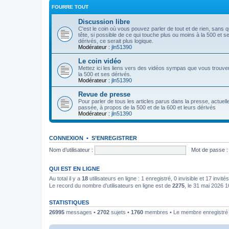
FOURRE TOUT
Discussion libre
C'est le coin où vous pouvez parler de tout et de rien, sans 
tête, si possible de ce qui touche plus ou moins à la 500 et s
dérivés, ce serait plus logique.
Modérateur :
jln51390
Le coin vidéo
Mettez ici les liens vers des vidéos sympas que vous trouve
la 500 et ses dérivés.
Modérateur :
jln51390
Revue de presse
Pour parler de tous les articles parus dans la presse, actuell
passée, à propos de la 500 et de la 600 et leurs dérivés
Modérateur :
jln51390
CONNEXION
•
S’ENREGISTRER
Nom d’utilisateur :
Mot de passe :
QUI EST EN LIGNE
Au total il y a
18
utilisateurs en ligne : 1 enregistré, 0 invisible et 17 invi
Le record du nombre d’utilisateurs en ligne est de
2275
, le 31 mai 2026 1
STATISTIQUES
26995
messages •
2702
sujets •
1760
membres • Le membre enregistré l