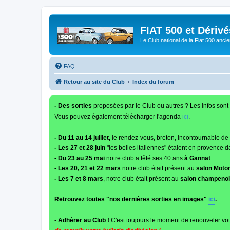
FIAT 500 et Dériv
Le Club national de la Fiat 500 anci
FAQ
Retour au site du Club
Index du forum
- Des sorties
proposées par le Club ou autres ? Les infos sont 
Vous pouvez également télécharger l'agenda
ici
.
- Du 11 au 14 juillet,
le rendez-vous, breton, incontournable de
- Les 27 et 28 juin
"les belles italiennes" étaient en provence d
- Du 23 au 25 mai
notre club a fêté ses 40 ans
à Gannat
- Les 20, 21 et 22 mars
notre club était présent au
salon Moto
- Les 7 et 8 mars
, notre club était présent au
salon champenois
Retrouvez toutes "nos dernières sorties en images"
ici
.
-
Adhérer au Club !
C'est toujours le moment de renouveler vot