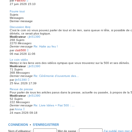
par
Fab500
e
i
o
27 juin 2026 15:10
e
i
r
r
Fourre tout
m
l
Sujets
e
e
Messages
s
d
Dernier message
s
e
a
r
Discussion libre
g
n
C'est le coin où vous pouvez parler de tout et de rien, sans queue ni tête, si possible de
e
i
dérivés, ce serait plus logique.
e
Modérateur :
jln51390
r
268
Sujets
m
2270
Messages
e
Dernier message
Re: Halte au feu !
s
V
par
club500
s
o
06 mai 2026 11:06
a
i
g
r
Le coin vidéo
e
l
Mettez ici les liens vers des vidéos sympas que vous trouverez sur la 500 et ses dérivés.
e
Modérateur :
jln51390
d
71
Sujets
e
368
Messages
r
Dernier message
Re: Cérémonie d’ouverture des…
n
V
par
jln51390
i
o
25 févr. 2026 17:39
e
i
r
r
Revue de presse
m
l
Pour parler de tous les articles parus dans la presse, actuelle ou passée, à propos de la 5
e
e
Modérateur :
jln51390
s
d
52
Sujets
s
e
222
Messages
a
r
Dernier message
Re: Livre Idées + Fiat 500 : …
g
n
V
par
Anna
e
i
o
24 mars 2026 09:18
e
i
r
r
m
l
e
CONNEXION
e
•
S’ENREGISTRER
s
d
s
Nom d’utilisateur :
e
Mot de passe :
J’ai oublié mon mot 