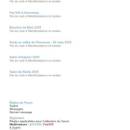
Vie du club
»
Manifestations et sorties
Fiat 500 à Guernesey
Vie du club
»
Manifestations et sorties
Bouchon de Blois 2025
Vie du club
»
Manifestations et sorties
Sortie en vallée de Chevreuse - 30 mars 2025
Vie du club
»
Manifestations et sorties
Salon d’Avignon 2025
Vie du club
»
Manifestations et sorties
Salon de Reims 2025
Vie du club
»
Manifestations et sorties
Règles du Forum
Sujets
Messages
Dernier message
Règlement
Règles applicables pour l'utilisation du forum
Modérateurs :
jln51390
,
Fab500
6
Sujets