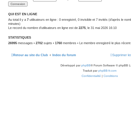
a
r
g
n
e
i
e
QUI EST EN LIGNE
r
m
Au total il y a
7
utilisateurs en ligne : 0 enregistré, 0 invisible et 7 invités (d’après le no
e
minutes)
s
Le record du nombre d’utilisateurs en ligne est de
2275
, le 31 mai 2026 16:10
s
a
g
STATISTIQUES
e
26995
messages •
2702
sujets •
1760
membres • Le membre enregistré le plus récent
Retour au site du Club
Index du forum
Supprimer le
Développé par
phpBB
® Forum Software © phpBB L
Traduit par
phpBB-fr.com
Confidentialité
|
Conditions