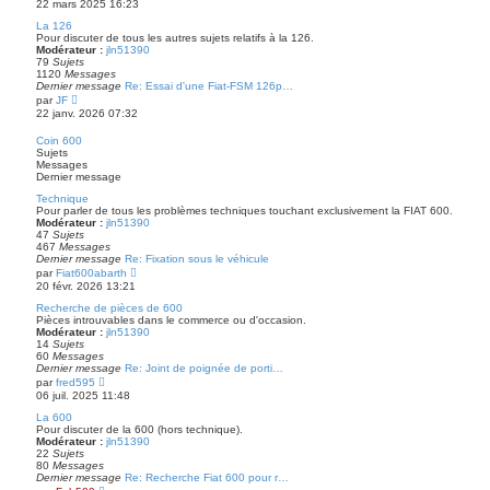
22 mars 2025 16:23
e
i
r
r
La 126
m
l
Pour discuter de tous les autres sujets relatifs à la 126.
e
e
Modérateur :
jln51390
s
d
79
Sujets
s
e
1120
Messages
a
r
Dernier message
Re: Essai d'une Fiat-FSM 126p…
g
n
V
par
JF
e
i
o
22 janv. 2026 07:32
e
i
r
r
Coin 600
m
l
Sujets
e
e
Messages
s
d
Dernier message
s
e
a
r
Technique
g
n
Pour parler de tous les problèmes techniques touchant exclusivement la FIAT 600.
e
i
Modérateur :
jln51390
e
47
Sujets
r
467
Messages
m
Dernier message
Re: Fixation sous le véhicule
e
V
par
Fiat600abarth
s
o
20 févr. 2026 13:21
s
i
a
r
Recherche de pièces de 600
g
l
Pièces introuvables dans le commerce ou d'occasion.
e
e
Modérateur :
jln51390
d
14
Sujets
e
60
Messages
r
Dernier message
Re: Joint de poignée de porti…
n
V
par
fred595
i
o
06 juil. 2025 11:48
e
i
r
r
La 600
m
l
Pour discuter de la 600 (hors technique).
e
e
Modérateur :
jln51390
s
d
22
Sujets
s
e
80
Messages
a
r
Dernier message
Re: Recherche Fiat 600 pour r…
g
n
V