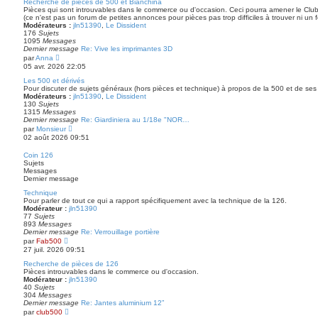
r
Recherche de pièces de 500 et Bianchina
e
l
Pièces qui sont introuvables dans le commerce ou d'occasion. Ceci pourra amener le Club 
s
e
(ce n'est pas un forum de petites annonces pour pièces pas trop difficiles à trouver ni un 
s
d
Modérateurs :
jln51390
,
Le Dissident
a
e
176
Sujets
g
r
1095
Messages
e
n
Dernier message
Re: Vive les imprimantes 3D
i
V
par
Anna
e
o
05 avr. 2026 22:05
r
i
m
r
Les 500 et dérivés
e
l
Pour discuter de sujets généraux (hors pièces et technique) à propos de la 500 et de ses 
s
e
Modérateurs :
jln51390
,
Le Dissident
s
d
130
Sujets
a
e
1315
Messages
g
r
Dernier message
Re: Giardiniera au 1/18e "NOR…
e
n
V
par
Monsieur
i
o
02 août 2026 09:51
e
i
r
r
Coin 126
m
l
Sujets
e
e
Messages
s
d
Dernier message
s
e
a
r
Technique
g
n
Pour parler de tout ce qui a rapport spécifiquement avec la technique de la 126.
e
i
Modérateur :
jln51390
e
77
Sujets
r
893
Messages
m
Dernier message
Re: Verrouillage portière
e
V
par
Fab500
s
o
27 juil. 2026 09:51
s
i
a
r
Recherche de pièces de 126
g
l
Pièces introuvables dans le commerce ou d'occasion.
e
e
Modérateur :
jln51390
d
40
Sujets
e
304
Messages
r
Dernier message
Re: Jantes aluminium 12”
n
V
par
club500
i
o