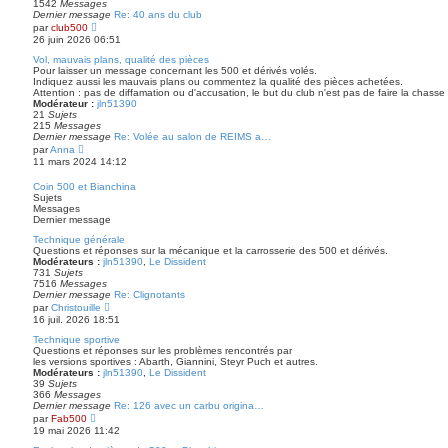
r
1542
Messages
n
Dernier message
Re: 40 ans du club
i
V
par
club500
e
o
26 juin 2026 06:51
r
i
m
r
Vol, mauvais plans, qualité des pièces
e
l
Pour laisser un message concernant les 500 et dérivés volés.
s
e
Indiquez aussi les mauvais plans ou commentez la qualité des pièces achetées.
s
d
Attention : pas de diffamation ou d'accusation, le but du club n'est pas de faire la chasse
a
e
Modérateur :
jln51390
g
r
21
Sujets
e
n
215
Messages
i
Dernier message
Re: Volée au salon de REIMS a…
e
V
par
Anna
r
o
11 mars 2024 14:12
m
i
e
r
Coin 500 et Bianchina
s
l
Sujets
s
e
Messages
a
d
Dernier message
g
e
e
r
Technique générale
n
Questions et réponses sur la mécanique et la carrosserie des 500 et dérivés.
i
Modérateurs :
jln51390
,
Le Dissident
e
731
Sujets
r
7516
Messages
m
Dernier message
Re: Clignotants
e
V
par
Christouille
s
o
16 juil. 2026 18:51
s
i
a
r
Technique sportive
g
l
Questions et réponses sur les problèmes rencontrés par
e
e
les versions sportives : Abarth, Giannini, Steyr Puch et autres.
d
Modérateurs :
jln51390
,
Le Dissident
e
39
Sujets
r
366
Messages
n
Dernier message
Re: 126 avec un carbu origina…
i
V
par
Fab500
e
o
19 mai 2026 11:42
r
i
m