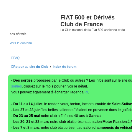
FIAT 500 et Dérivés
Club de France
Le Club national de la Fiat 500 ancienne et de
ses dérivés.
Vers le contenu
FAQ
Retour au site du Club
Index du forum
- Des sorties
proposées par le Club ou autres ? Les infos sont sur le site 
sorties
, cliquez sur le mois pour en voir le détail.
Vous pouvez également télécharger l'agenda
ici
.
- Du 11 au 14 juillet,
le rendez-vous, breton, incontournable de
Saint-Suliac
- Les 27 et 28 juin
"les belles italiennes" étaient en provence dans le golf
de
- Du 23 au 25 mai
notre club a fêté ses 40 ans
à Gannat
- Les 20, 21 et 22 mars
notre club était présent au
salon Motor Passion à 
- Les 7 et 8 mars
, notre club était présent au
salon champenois du véhicul