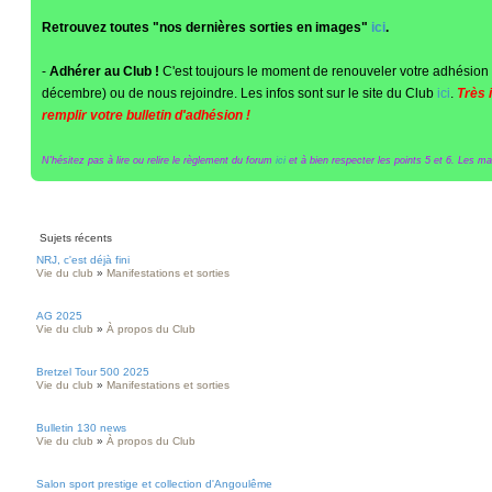
Retrouvez toutes "nos dernières sorties en images"
ici
.
-
Adhérer au Club !
C'est toujours le moment de renouveler votre adhésion 
décembre) ou de nous rejoindre. Les infos sont sur le site du Club
ici
.
Très 
remplir votre bulletin d'adhésion !
N'hésitez pas à lire ou relire le règlement du forum
ici
et à bien respecter les points 5 et 6. Les maît
Sujets récents
NRJ, c'est déjà fini
Vie du club
»
Manifestations et sorties
AG 2025
Vie du club
»
À propos du Club
Bretzel Tour 500 2025
Vie du club
»
Manifestations et sorties
Bulletin 130 news
Vie du club
»
À propos du Club
Salon sport prestige et collection d'Angoulême