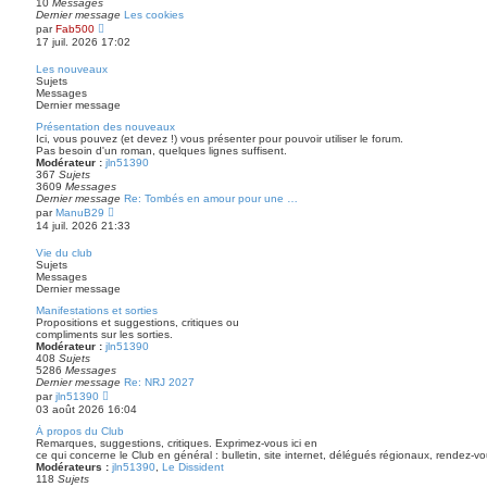
10
Messages
Dernier message
Les cookies
V
par
Fab500
o
17 juil. 2026 17:02
i
r
Les nouveaux
l
Sujets
e
Messages
d
Dernier message
e
r
Présentation des nouveaux
n
Ici, vous pouvez (et devez !) vous présenter pour pouvoir utiliser le forum.
i
Pas besoin d'un roman, quelques lignes suffisent.
e
Modérateur :
jln51390
r
367
Sujets
m
3609
Messages
e
Dernier message
Re: Tombés en amour pour une …
s
V
par
ManuB29
s
o
14 juil. 2026 21:33
a
i
g
r
Vie du club
e
l
Sujets
e
Messages
d
Dernier message
e
r
Manifestations et sorties
n
Propositions et suggestions, critiques ou
i
compliments sur les sorties.
e
Modérateur :
jln51390
r
408
Sujets
m
5286
Messages
e
Dernier message
Re: NRJ 2027
s
V
par
jln51390
s
o
03 août 2026 16:04
a
i
g
r
À propos du Club
e
l
Remarques, suggestions, critiques. Exprimez-vous ici en
e
ce qui concerne le Club en général : bulletin, site internet, délégués régionaux, rendez-
d
Modérateurs :
jln51390
,
Le Dissident
e
118
Sujets