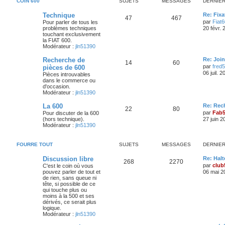
COIN 600
SUJETS
MESSAGES
DERNIE
s
e
s
t
a
D
Technique
Re: Fixa
s
S
M
47
467
e
a
par
Fiat
i
Pour parler de tous les
s
g
r
g
problèmes techniques
20 févr.
u
e
n
e
touchant exclusivement
e
i
la FIAT 600.
j
s
e
Modérateur :
jln51390
s
r
e
s
m
D
Recherche de
Re: Join
S
M
14
60
e
e
par
fred
pièces de 600
s
t
a
r
06 juil. 
Pièces introuvables
s
u
e
n
dans le commerce ou
a
s
g
i
d'occasion.
g
j
s
e
Modérateur :
jln51390
e
r
e
e
s
m
D
La 600
Re: Rec
e
S
M
22
80
s
e
par
Fab
Pour discuter de la 600
s
t
a
r
(hors technique).
s
27 juin 2
u
e
n
Modérateur :
jln51390
a
s
g
i
g
j
s
e
e
e
r
FOURRE TOUT
SUJETS
MESSAGES
DERNIE
e
s
m
s
e
D
Discussion libre
Re: Halt
s
t
a
S
M
268
2270
e
s
par
club
C'est le coin où vous
r
a
pouvez parler de tout et
06 mai 2
s
g
u
e
n
g
de rien, sans queue ni
i
e
tête, si possible de ce
e
j
s
e
qui touche plus ou
r
moins à la 500 et ses
s
e
s
m
dérivés, ce serait plus
e
logique.
s
t
a
Modérateur :
jln51390
s
a