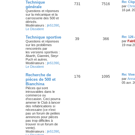
D
Technique
Re: Cli
S
M
731
7516
e
par
Chris
générale
r
16 juil. 
Questions et réponses
u
e
n
sur la mécanique et la
i
carrosserie des 500 et
j
s
e
dérivés.
r
Modérateurs :
jln51390
,
e
s
m
Le Dissident
e
s
t
a
D
Technique sportive
Re: 126
s
S
M
39
366
e
par
Fab
Questions et réponses
a
s
g
r
sur les problèmes
g
19 mai 2
u
e
n
rencontrés par
e
e
i
les versions sportives :
j
s
e
Abarth, Giannini, Steyr
s
r
Puch et autres.
e
s
m
Modérateurs :
jln51390
,
e
Le Dissident
s
t
a
s
D
Recherche de
Re: Vive
S
M
176
1095
a
s
g
e
par
Anna
pièces de 500 et
g
r
05 avr. 
Bianchina
e
u
e
n
e
Pièces qui sont
i
introuvables dans le
j
s
e
s
commerce ou
r
d'occasion. Ceci pourra
e
s
m
amener le Club à lancer
e
des refabrications si
s
t
a
nécessaire (ce n'est
s
pas un forum de petites
a
s
g
annonces pour pièces
g
pas trop difficiles à
e
e
trouver ni un forum de
vente).
s
Modérateurs :
jln51390
,