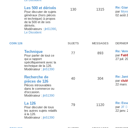
Le Dissident
D
Les 500 et dérivés
Re: Gia
S
M
130
1315
e
par
Mons
Pour discuter de sujets
r
généraux (hors pièces
02 août 
u
e
n
et technique) à propos
i
de la 500 et de ses
j
s
e
dérivés.
r
Modérateurs :
jln51390
,
e
s
m
Le Dissident
e
s
t
a
s
COIN 126
SUJETS
MESSAGES
DERNIE
a
s
g
g
D
Technique
Re: Verr
e
S
M
77
893
e
e
par
Fab
Pour parler de tout ce
r
qui a rapport
27 juil. 
u
e
s
n
spécifiquement avec la
i
technique de la 126.
j
s
e
Modérateur :
jln51390
r
e
s
m
D
Recherche de
Re: Jan
S
M
40
304
e
e
par
club
pièces de 126
s
t
a
r
22 mars 
Pièces introuvables
s
u
e
n
dans le commerce ou
a
s
g
i
d'occasion.
g
j
s
e
Modérateur :
jln51390
e
r
e
e
s
m
D
La 126
Re: Ess
e
S
M
79
1120
s
e
par
JF
Pour discuter de tous
s
t
a
r
les autres sujets relatifs
s
22 janv.
u
e
n
i
à la 126.
a
s
g
i
Modérateur :
jln51390
g
j
s
e
l
e
e
r
e
s
m