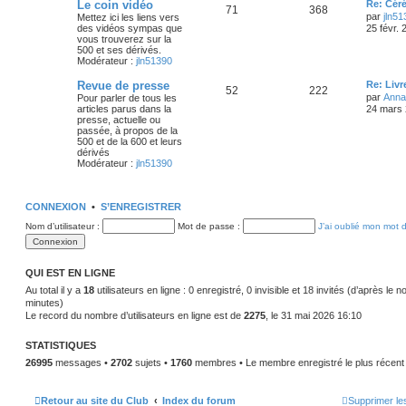
s
g
D
Le coin vidéo
Re: Cér
S
M
71
368
g
e
par
jln51
Mettez ici les liens vers
e
r
e
des vidéos sympas que
25 févr.
u
e
n
vous trouverez sur la
i
s
500 et ses dérivés.
j
s
e
Modérateur :
jln51390
r
e
s
m
D
Revue de presse
Re: Livr
S
M
52
222
e
e
par
Anna
Pour parler de tous les
s
t
a
r
articles parus dans la
24 mars 
s
u
e
n
presse, actuelle ou
a
s
g
i
passée, à propos de la
g
j
s
e
500 et de la 600 et leurs
e
r
e
dérivés
e
s
m
Modérateur :
jln51390
e
s
s
t
a
s
a
CONNEXION
•
S’ENREGISTRER
s
g
g
e
Nom d’utilisateur :
Mot de passe :
J’ai oublié mon mot 
e
s
QUI EST EN LIGNE
Au total il y a
18
utilisateurs en ligne : 0 enregistré, 0 invisible et 18 invités (d’après le 
minutes)
Le record du nombre d’utilisateurs en ligne est de
2275
, le 31 mai 2026 16:10
STATISTIQUES
26995
messages •
2702
sujets •
1760
membres • Le membre enregistré le plus récent
Retour au site du Club
Index du forum
Supprimer le