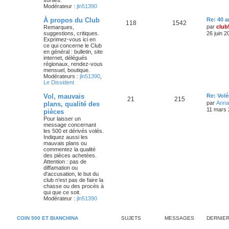
sorties.
e
s
m
Modérateur :
jln51390
e
s
t
a
D
À propos du Club
Re: 40 a
s
S
M
118
1542
e
par
club
Remarques,
a
s
g
r
suggestions, critiques.
g
26 juin 2
u
e
n
Exprimez-vous ici en
e
e
i
ce qui concerne le Club
j
s
e
en général : bulletin, site
s
r
internet, délégués
e
s
m
régionaux, rendez-vous
e
mensuel, boutique.
s
t
a
Modérateurs :
jln51390
,
s
Le Dissident
a
s
g
g
D
Vol, mauvais
Re: Vol
S
M
21
215
e
e
e
par
Anna
plans, qualité des
r
11 mars 
pièces
u
e
n
s
Pour laisser un
i
message concernant
j
s
e
les 500 et dérivés volés.
r
Indiquez aussi les
e
s
m
mauvais plans ou
e
commentez la qualité
s
t
a
des pièces achetées.
s
Attention : pas de
a
s
g
diffamation ou
g
d'accusation, le but du
e
e
club n'est pas de faire la
chasse ou des procès à
s
qui que ce soit.
Modérateur :
jln51390
COIN 500 ET BIANCHINA
SUJETS
MESSAGES
DERNIE