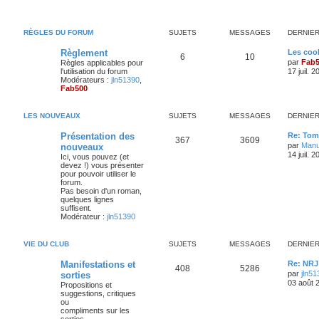
RÈGLES DU FORUM
SUJETS
MESSAGES
DERNIE
D
Règlement
Les coo
S
M
6
10
e
par
Fab
Règles applicables pour
r
l'utilisation du forum
17 juil. 
u
e
n
Modérateurs :
jln51390
,
i
Fab500
j
s
e
r
e
s
m
LES NOUVEAUX
SUJETS
MESSAGES
DERNIE
e
s
t
a
D
Présentation des
Re: Tom
s
S
M
367
3609
e
a
par
Man
nouveaux
s
g
r
g
14 juil. 
Ici, vous pouvez (et
u
e
n
e
devez !) vous présenter
e
i
pour pouvoir utiliser le
j
s
e
forum.
s
r
Pas besoin d'un roman,
e
s
m
quelques lignes
e
suffisent.
s
t
a
Modérateur :
jln51390
s
a
s
g
g
VIE DU CLUB
SUJETS
MESSAGES
DERNIE
e
e
D
Manifestations et
Re: NRJ
S
M
408
5286
s
e
par
jln51
sorties
r
03 août 
Propositions et
u
e
n
suggestions, critiques
i
ou
j
s
e
compliments sur les
r