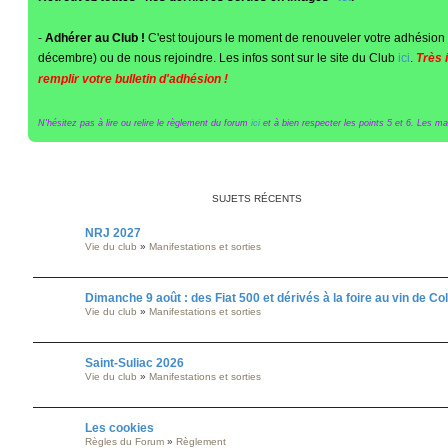
-
Adhérer au Club !
C'est toujours le moment de renouveler votre adhésion 
décembre) ou de nous rejoindre. Les infos sont sur le site du Club
ici
.
Très 
remplir votre bulletin d'adhésion !
N'hésitez pas à lire ou relire le règlement du forum
ici
et à bien respecter les points 5 et 6. Les maît
SUJETS RÉCENTS
NRJ 2027
Vie du club
»
Manifestations et sorties
Dimanche 9 août : des Fiat 500 et dérivés à la foire au vin de C
Vie du club
»
Manifestations et sorties
Saint-Suliac 2026
Vie du club
»
Manifestations et sorties
Les cookies
Règles du Forum
»
Règlement