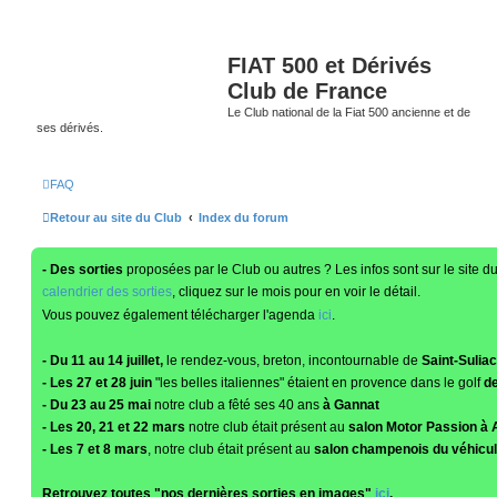
FIAT 500 et Dérivés
Club de France
Le Club national de la Fiat 500 ancienne et de
ses dérivés.
FAQ
Retour au site du Club
Index du forum
- Des sorties
proposées par le Club ou autres ? Les infos sont sur le site d
calendrier des sorties
, cliquez sur le mois pour en voir le détail.
Vous pouvez également télécharger l'agenda
ici
.
- Du 11 au 14 juillet,
le rendez-vous, breton, incontournable de
Saint-Suliac
- Les 27 et 28 juin
"les belles italiennes" étaient en provence dans le golf
de
- Du 23 au 25 mai
notre club a fêté ses 40 ans
à Gannat
- Les 20, 21 et 22 mars
notre club était présent au
salon Motor Passion à 
- Les 7 et 8 mars
, notre club était présent au
salon champenois du véhicul
Retrouvez toutes "nos dernières sorties en images"
ici
.